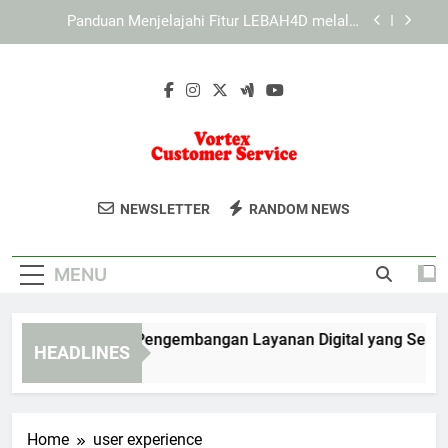
Skip
Panduan Menjelajahi KAYA787 melalui Berbagai
to
Jenis Perangkat
content
KAYA787 sebagai Ekosistem Digital dengan
Informasi yang Terorganisir
EDWINSLOT dan Pengembangan Layanan Digital
yang Semakin Responsif
Panduan Menjelajahi Fitur LEBAH4D melalui
Perangkat Mobile
Vortex
Dapatkan Layanan Pelanggan Terbaik
Panduan Menjelajahi KAYA787 melalui Berbagai
NEWSLETTER
RANDOM NEWS
Jenis Perangkat
Customer
Dengan Vortex Customer Service. Solusi
KAYA787 sebagai Ekosistem Digital dengan
Cepat Dan Profesional Untuk Kebutuhan
Informasi yang Terorganisir
Service
MENU
Anda.
DWINSLOT dan Pengembangan Layanan Digital yang Semakin
HEADLINES
 Weeks Ago
Home
user experience