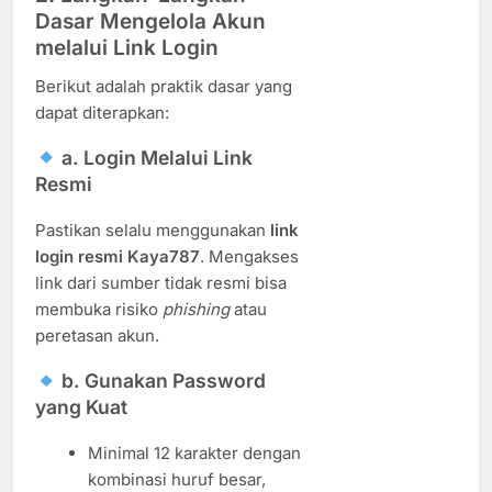
Dasar Mengelola Akun
melalui Link Login
Berikut adalah praktik dasar yang
dapat diterapkan:
a. Login Melalui Link
Resmi
Pastikan selalu menggunakan
link
login resmi Kaya787
. Mengakses
link dari sumber tidak resmi bisa
membuka risiko
phishing
atau
peretasan akun.
b. Gunakan Password
yang Kuat
Minimal 12 karakter dengan
kombinasi huruf besar,