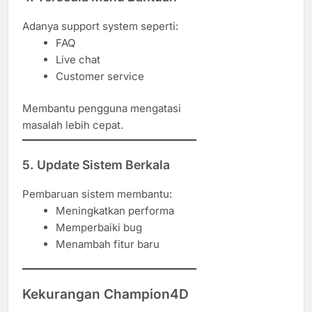
Adanya support system seperti:
FAQ
Live chat
Customer service
Membantu pengguna mengatasi
masalah lebih cepat.
5. Update Sistem Berkala
Pembaruan sistem membantu:
Meningkatkan performa
Memperbaiki bug
Menambah fitur baru
Kekurangan Champion4D