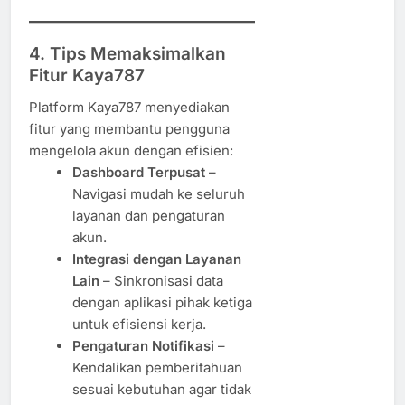
4. Tips Memaksimalkan
Fitur Kaya787
Platform Kaya787 menyediakan
fitur yang membantu pengguna
mengelola akun dengan efisien:
Dashboard Terpusat
–
Navigasi mudah ke seluruh
layanan dan pengaturan
akun.
Integrasi dengan Layanan
Lain
– Sinkronisasi data
dengan aplikasi pihak ketiga
untuk efisiensi kerja.
Pengaturan Notifikasi
–
Kendalikan pemberitahuan
sesuai kebutuhan agar tidak