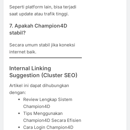
Seperti platform lain, bisa terjadi
saat update atau trafik tinggi.
7. Apakah Champion4D
stabil?
Secara umum stabil jika koneksi
internet baik.
Internal Linking
Suggestion (Cluster SEO)
Artikel ini dapat dihubungkan
dengan:
Review Lengkap Sistem
Champion4D
Tips Menggunakan
Champion4D Secara Efisien
Cara Login Champion4D