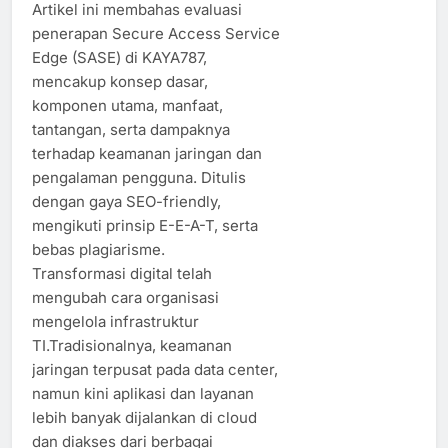
Artikel ini membahas evaluasi
penerapan Secure Access Service
Edge (SASE) di KAYA787,
mencakup konsep dasar,
komponen utama, manfaat,
tantangan, serta dampaknya
terhadap keamanan jaringan dan
pengalaman pengguna. Ditulis
dengan gaya SEO-friendly,
mengikuti prinsip E-E-A-T, serta
bebas plagiarisme.
Transformasi digital telah
mengubah cara organisasi
mengelola infrastruktur
TI.Tradisionalnya, keamanan
jaringan terpusat pada data center,
namun kini aplikasi dan layanan
lebih banyak dijalankan di cloud
dan diakses dari berbagai