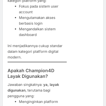
kategori platform yang:
Fokus pada sistem user
account
Mengutamakan akses
berbasis login
Mengandalkan sistem
dashboard
Ini menjadikannya cukup standar
dalam kategori platform digital
modern.
Apakah Champion4D
Layak Digunakan?
Jawaban singkatnya:
ya, layak
digunakan
, terutama bagi
pengguna yang:
Menginginkan platform