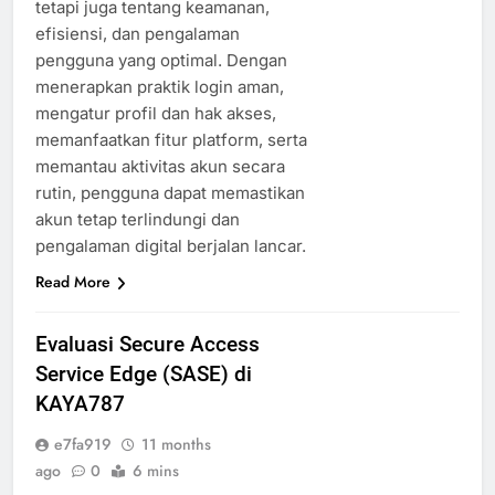
tetapi juga tentang keamanan,
efisiensi, dan pengalaman
pengguna yang optimal. Dengan
menerapkan praktik login aman,
mengatur profil dan hak akses,
memanfaatkan fitur platform, serta
memantau aktivitas akun secara
rutin, pengguna dapat memastikan
akun tetap terlindungi dan
pengalaman digital berjalan lancar.
Read More
Evaluasi Secure Access
Service Edge (SASE) di
KAYA787
e7fa919
11 months
ago
0
6 mins