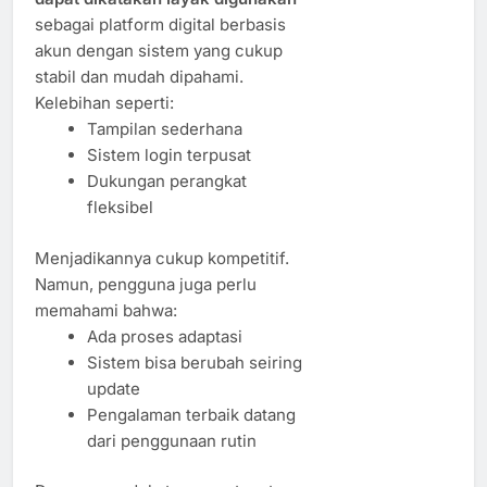
sebagai platform digital berbasis
akun dengan sistem yang cukup
stabil dan mudah dipahami.
Kelebihan seperti:
Tampilan sederhana
Sistem login terpusat
Dukungan perangkat
fleksibel
Menjadikannya cukup kompetitif.
Namun, pengguna juga perlu
memahami bahwa:
Ada proses adaptasi
Sistem bisa berubah seiring
update
Pengalaman terbaik datang
dari penggunaan rutin