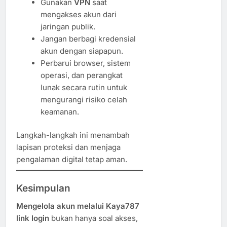
Gunakan
VPN
saat
mengakses akun dari
jaringan publik.
Jangan berbagi kredensial
akun dengan siapapun.
Perbarui browser, sistem
operasi, dan perangkat
lunak secara rutin untuk
mengurangi risiko celah
keamanan.
Langkah-langkah ini menambah
lapisan proteksi dan menjaga
pengalaman digital tetap aman.
Kesimpulan
Mengelola akun melalui Kaya787
link login
bukan hanya soal akses,