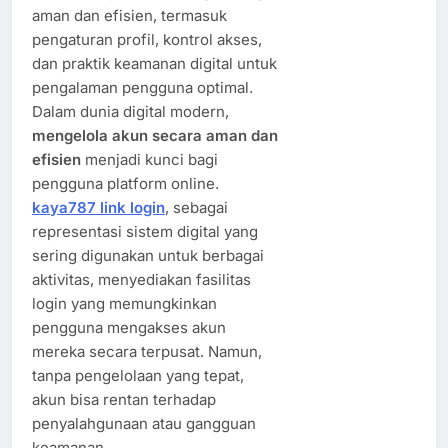
aman dan efisien, termasuk
pengaturan profil, kontrol akses,
dan praktik keamanan digital untuk
pengalaman pengguna optimal.
Dalam dunia digital modern,
mengelola akun secara aman dan
efisien
menjadi kunci bagi
pengguna platform online.
kaya787 link login
, sebagai
representasi sistem digital yang
sering digunakan untuk berbagai
aktivitas, menyediakan fasilitas
login yang memungkinkan
pengguna mengakses akun
mereka secara terpusat. Namun,
tanpa pengelolaan yang tepat,
akun bisa rentan terhadap
penyalahgunaan atau gangguan
keamanan.