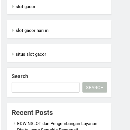
slot gacor
slot gacor hari ini
situs slot gacor
Search
SEARCH
Recent Posts
EDWINSLOT dan Pengembangan Layanan