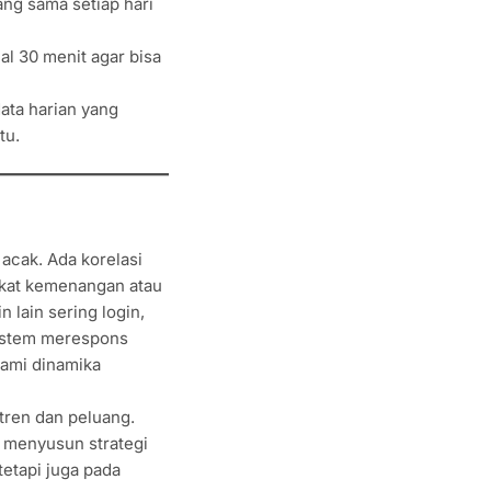
ng sama setiap hari
l 30 menit agar bisa
ata harian yang
tu.
 acak. Ada korelasi
gkat kemenangan atau
 lain sering login,
sistem merespons
hami dinamika
 tren dan peluang.
 menyusun strategi
etapi juga pada