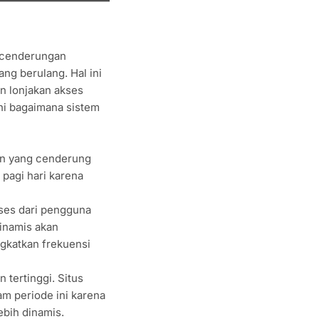
kecenderungan
ng berulang. Hal ini
an lonjakan akses
hi bagaimana sistem
in yang cenderung
i pagi hari karena
ses dari pengguna
dinamis akan
gkatkan frekuensi
 tertinggi. Situs
am periode ini karena
ebih dinamis.