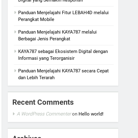
Digital yang Semakin Responsif
Panduan Menjelajahi Fitur LEBAH4D melalui
Perangkat Mobile
Panduan Menjelajahi KAYA787 melalui
Berbagai Jenis Perangkat
KAYA787 sebagai Ekosistem Digital dengan
Informasi yang Terorganisir
Panduan Menjelajahi KAYA787 secara Cepat
dan Lebih Terarah
Recent Comments
A WordPress Commenter
on
Hello world!