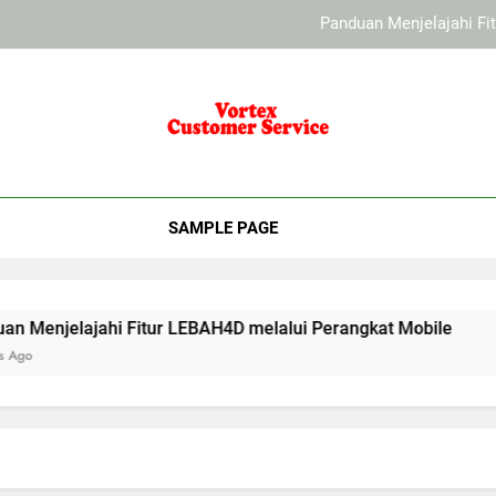
Panduan Menjelajahi Fi
Panduan Menjelajahi KAYA
KAYA787 sebagai Ekosistem Digit
tex Customer Service
EDWINSLOT dan Pengembangan Laya
Layanan Pelanggan Terbaik Dengan Vortex Customer Service. S
Panduan Menjelajahi Fi
SAMPLE PAGE
Panduan Menjelajahi KAYA
KAYA787 sebagai Ekosistem Digit
ahi Fitur LEBAH4D melalui Perangkat Mobile
Panduan M
3 Weeks Ago