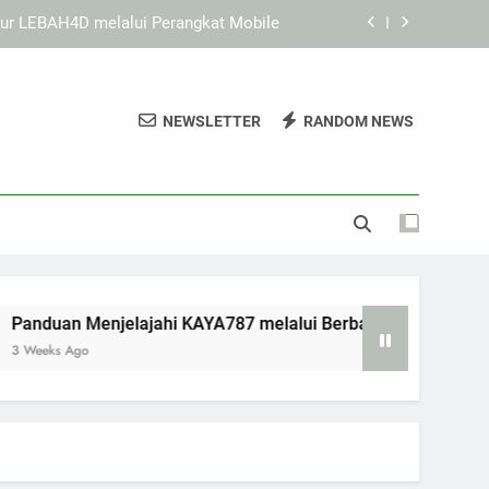
tur LEBAH4D melalui Perangkat Mobile
787 melalui Berbagai Jenis Perangkat
al dengan Informasi yang Terorganisir
NEWSLETTER
RANDOM NEWS
nan Digital yang Semakin Responsif
olusi Cepat Dan Profesional Untuk Kebutuhan Anda.
tur LEBAH4D melalui Perangkat Mobile
787 melalui Berbagai Jenis Perangkat
al dengan Informasi yang Terorganisir
enjelajahi KAYA787 melalui Berbagai Jenis Perangkat