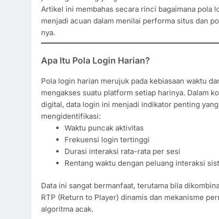
Artikel ini membahas secara rinci bagaimana pola l
menjadi acuan dalam menilai performa situs dan p
nya.
Apa Itu Pola Login Harian?
Pola login harian merujuk pada kebiasaan waktu d
mengakses suatu platform setiap harinya. Dalam kon
digital, data login ini menjadi indikator penting y
mengidentifikasi:
Waktu puncak aktivitas
Frekuensi login tertinggi
Durasi interaksi rata-rata per sesi
Rentang waktu dengan peluang interaksi sist
Data ini sangat bermanfaat, terutama bila dikombin
RTP (Return to Player) dinamis dan mekanisme per
algoritma acak.