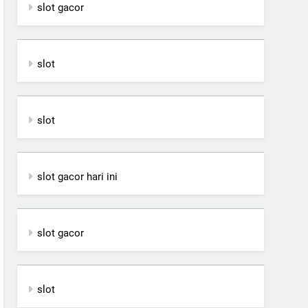
slot gacor
slot
slot
slot gacor hari ini
slot gacor
slot