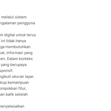
 melalui sistem
pengalaman pengguna
 digital untuk terus
ini tidak hanya
juga membutuhkan
at, informasi yang
ten. Dalam konteks
 yang berupaya
ponsif.
gikuti ukuran layar.
cakup kemampuan
mpokkan fitur,
n balik setelah
menyelesaikan