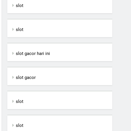
slot
slot
slot gacor hari ini
slot gacor
slot
slot