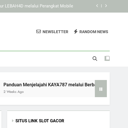
tur LEBAH4D melalui Perangkat Mobile
787 melalui Berbagai Jenis Perangkat
al dengan Informasi yang Terorganisir
NEWSLETTER
RANDOM NEWS
nan Digital yang Semakin Responsif
olusi Cepat Dan Profesional Untuk Kebutuhan Anda.
tur LEBAH4D melalui Perangkat Mobile
787 melalui Berbagai Jenis Perangkat
al dengan Informasi yang Terorganisir
enjelajahi KAYA787 melalui Berbagai Jenis Perangkat
SITUS LINK SLOT GACOR