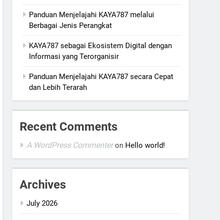
Panduan Menjelajahi KAYA787 melalui
Berbagai Jenis Perangkat
KAYA787 sebagai Ekosistem Digital dengan
Informasi yang Terorganisir
Panduan Menjelajahi KAYA787 secara Cepat
dan Lebih Terarah
Recent Comments
A WordPress Commenter
on
Hello world!
Archives
July 2026