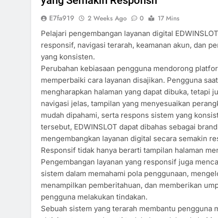
yang Semakin Responsif
E7fa919
2 Weeks Ago
0
17 Mins
Pelajari pengembangan layanan digital EDWINSLOT
responsif, navigasi terarah, keamanan akun, dan 
yang konsisten.
Perubahan kebiasaan pengguna mendorong platform
memperbaiki cara layanan disajikan. Pengguna saat 
mengharapkan halaman yang dapat dibuka, tetapi 
navigasi jelas, tampilan yang menyesuaikan perangk
mudah dipahami, serta respons sistem yang konsis
tersebut, EDWINSLOT dapat dibahas sebagai brand
mengembangkan layanan digital secara semakin res
Responsif tidak hanya berarti tampilan halaman men
Pengembangan layanan yang responsif juga men
sistem dalam memahami pola penggunaan, mengelo
menampilkan pemberitahuan, dan memberikan umpa
pengguna melakukan tindakan.
Sebuah sistem yang terarah membantu pengguna 