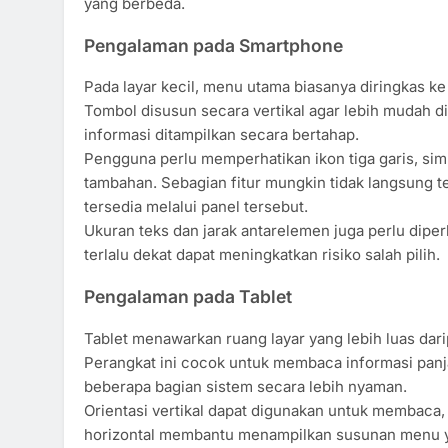
yang berbeda.
Pengalaman pada Smartphone
Pada layar kecil, menu utama biasanya diringkas ke
Tombol disusun secara vertikal agar lebih mudah 
informasi ditampilkan secara bertahap.
Pengguna perlu memperhatikan ikon tiga garis, simb
tambahan. Sebagian fitur mungkin tidak langsung ter
tersedia melalui panel tersebut.
Ukuran teks dan jarak antarelemen juga perlu dipe
terlalu dekat dapat meningkatkan risiko salah pilih.
Pengalaman pada Tablet
Tablet menawarkan ruang layar yang lebih luas dar
Perangkat ini cocok untuk membaca informasi pa
beberapa bagian sistem secara lebih nyaman.
Orientasi vertikal dapat digunakan untuk membaca,
horizontal membantu menampilkan susunan menu ya