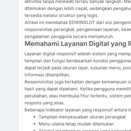
aktivitas tanpa melewati terlalu banyak langkah. M
ditemukan dengan lebih cepat, sedangkan pengatur
tersedia melalui struktur yang logis.
Artikel ini membahas EDWINSLOT dari sisi pengem
responsivitas perangkat, pengelolaan layanan, kea
pengalaman pengguna secara menyeluruh.
Memahami Layanan Digital yang 
Layanan digital responsif adalah sistem yang ma
tampilan dan fungsi berdasarkan kondisi pengguna
dapat terjadi pada ukuran layar, susunan menu, posi
informasi ditampilkan.
Responsivitas juga berkaitan dengan kemampuan 
hasil yang dapat dipahami. Ketika pengguna memi
perubahan, atau membuka fitur tertentu, sistem p
respons yang jelas.
Beberapa indikator layanan yang responsif antara la
Tampilan menyesuaikan ukuran perangkat
Menu utama tetap mudah ditemukan
Tombol memberikan respons yang konsiste