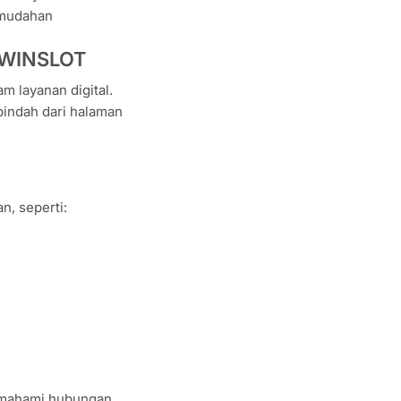
emudahan
DWINSLOT
m layanan digital.
pindah dari halaman
, seperti:
mahami hubungan