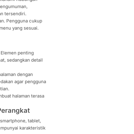
n pengumuman,
 tersendiri.
ian. Pengguna cukup
menu yang sesuai.
. Elemen penting
at, sedangkan detail
halaman dengan
bedakan agar pengguna
ian.
buat halaman terasa
Perangkat
smartphone, tablet,
mpunyai karakteristik