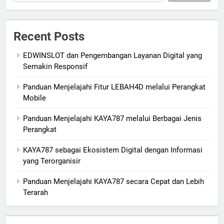
Recent Posts
EDWINSLOT dan Pengembangan Layanan Digital yang
Semakin Responsif
Panduan Menjelajahi Fitur LEBAH4D melalui Perangkat
Mobile
Panduan Menjelajahi KAYA787 melalui Berbagai Jenis
Perangkat
KAYA787 sebagai Ekosistem Digital dengan Informasi
yang Terorganisir
Panduan Menjelajahi KAYA787 secara Cepat dan Lebih
Terarah