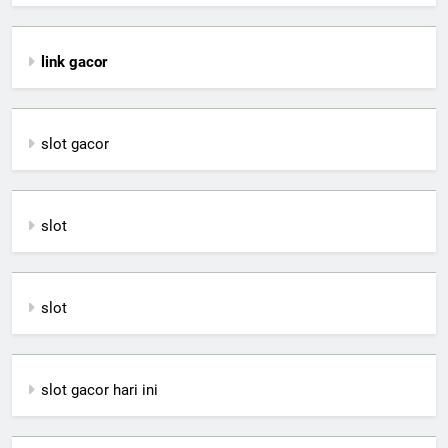
link gacor
slot gacor
slot
slot
slot gacor hari ini