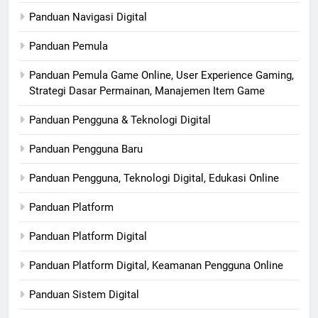
Panduan Navigasi Digital
Panduan Pemula
Panduan Pemula Game Online, User Experience Gaming,
Strategi Dasar Permainan, Manajemen Item Game
Panduan Pengguna & Teknologi Digital
Panduan Pengguna Baru
Panduan Pengguna, Teknologi Digital, Edukasi Online
Panduan Platform
Panduan Platform Digital
Panduan Platform Digital, Keamanan Pengguna Online
Panduan Sistem Digital