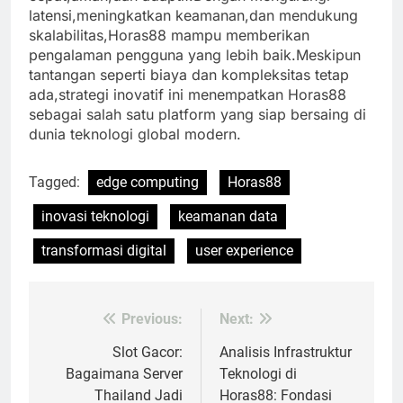
latensi,meningkatkan keamanan,dan mendukung
skalabilitas,Horas88 mampu memberikan
pengalaman pengguna yang lebih baik.Meskipun
tantangan seperti biaya dan kompleksitas tetap
ada,strategi inovatif ini menempatkan Horas88
sebagai salah satu platform yang siap bersaing di
dunia teknologi global modern.
Tagged:
edge computing
Horas88
inovasi teknologi
keamanan data
transformasi digital
user experience
Previous:
Next:
Post
navigation
Slot Gacor:
Analisis Infrastruktur
Bagaimana Server
Teknologi di
Thailand Jadi
Horas88: Fondasi