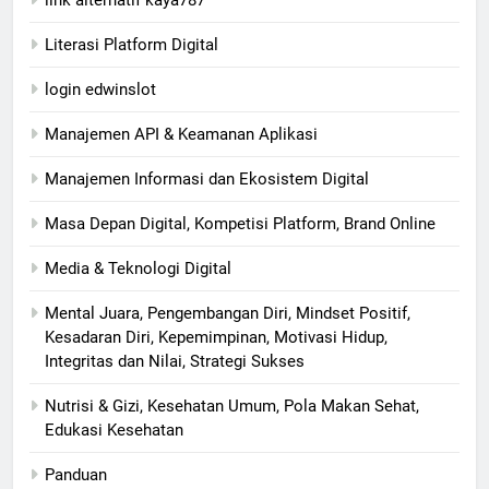
Literasi Platform Digital
login edwinslot
Manajemen API & Keamanan Aplikasi
Manajemen Informasi dan Ekosistem Digital
Masa Depan Digital, Kompetisi Platform, Brand Online
Media & Teknologi Digital
Mental Juara, Pengembangan Diri, Mindset Positif,
Kesadaran Diri, Kepemimpinan, Motivasi Hidup,
Integritas dan Nilai, Strategi Sukses
Nutrisi & Gizi, Kesehatan Umum, Pola Makan Sehat,
Edukasi Kesehatan
Panduan