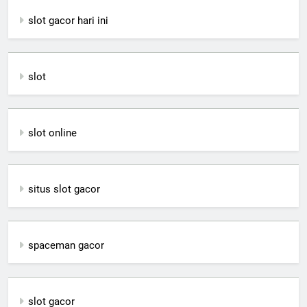
slot gacor hari ini
slot
slot online
situs slot gacor
spaceman gacor
slot gacor