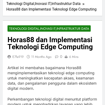
Teknologi Digital,Inovasi IT,Infrastruktur Data
Horas88 dan Implementasi Teknologi Edge Computing
TEKNOLOGI DIGITAL,INOVASI IT,INFRASTRUKTUR DATA
Horas88 dan Implementasi
Teknologi Edge Computing
0
E7fa919
11 Months Ago
6 Mins
Artikel ini membahas bagaimana Horas88
mengimplementasikan teknologi edge computing
untuk meningkatkan kecepatan akses, keamanan
data, dan pengalaman pengguna dalam ekosistem
digital modern.
Perkembangan teknologi digital menuntut platform
modern untuk menghadirkan layanan yang lebih