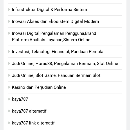
Infrastruktur Digital & Performa Sistem
Inovasi Akses dan Ekosistem Digital Modern
Inovasi Digital,Pengalaman Pengguna,Brand
Platform,Analisis Layanan,Sistem Online
Investasi, Teknologi Finansial, Panduan Pemula
Judi Online, Horas88, Pengalaman Bermain, Slot Online
Judi Online, Slot Game, Panduan Bermain Slot
Kasino dan Perjudian Online
kaya787
kaya787 alternatif
kaya787 link alternatif