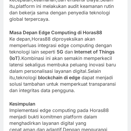
itu,platform ini melakukan audit keamanan rutin
dan bekerja sama dengan penyedia teknologi
global terpercaya.
Masa Depan Edge Computing di Horas88
Ke depan,Horas88 diproyeksikan akan
memperluas integrasi edge computing dengan
teknologi lain seperti
5G
dan
Internet of Things
(IoT)
.Kombinasi ini akan semakin memperkecil
latensi sekaligus membuka peluang inovasi baru
dalam personalisasi layanan digital.Selain
itu,teknologi
blockchain di edge
dapat menjadi
solusi tambahan untuk memperkuat transparansi
dan integritas data pengguna.
Kesimpulan
Implementasi edge computing pada Horas88
menjadi bukti komitmen platform dalam
menghadirkan layanan digital yang
cepat,aman,dan adaptif.Dengan mengurangi