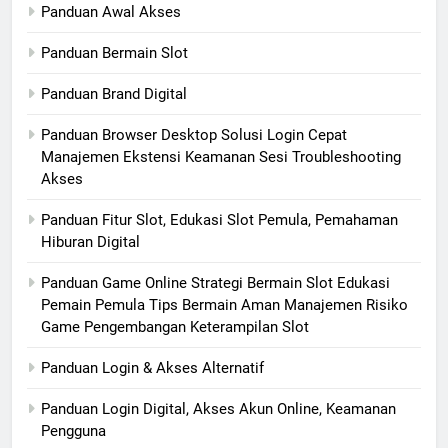
Panduan Awal Akses
Panduan Bermain Slot
Panduan Brand Digital
Panduan Browser Desktop Solusi Login Cepat
Manajemen Ekstensi Keamanan Sesi Troubleshooting
Akses
Panduan Fitur Slot, Edukasi Slot Pemula, Pemahaman
Hiburan Digital
Panduan Game Online Strategi Bermain Slot Edukasi
Pemain Pemula Tips Bermain Aman Manajemen Risiko
Game Pengembangan Keterampilan Slot
Panduan Login & Akses Alternatif
Panduan Login Digital, Akses Akun Online, Keamanan
Pengguna