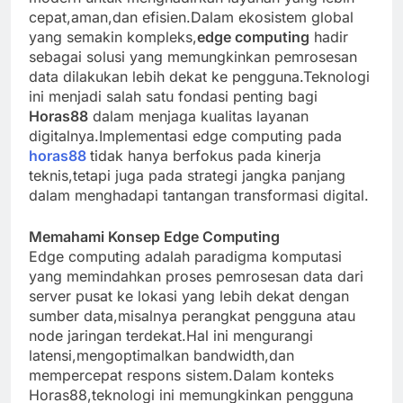
cepat,aman,dan efisien.Dalam ekosistem global
yang semakin kompleks,
edge computing
hadir
sebagai solusi yang memungkinkan pemrosesan
data dilakukan lebih dekat ke pengguna.Teknologi
ini menjadi salah satu fondasi penting bagi
Horas88
dalam menjaga kualitas layanan
digitalnya.Implementasi edge computing pada
horas88
tidak hanya berfokus pada kinerja
teknis,tetapi juga pada strategi jangka panjang
dalam menghadapi tantangan transformasi digital.
Memahami Konsep Edge Computing
Edge computing adalah paradigma komputasi
yang memindahkan proses pemrosesan data dari
server pusat ke lokasi yang lebih dekat dengan
sumber data,misalnya perangkat pengguna atau
node jaringan terdekat.Hal ini mengurangi
latensi,mengoptimalkan bandwidth,dan
mempercepat respons sistem.Dalam konteks
Horas88,teknologi ini memungkinkan pengguna