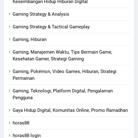
Keseimbangan Hidup Hiburan Digital
Gaming Strategy & Analysis
Gaming Strategy & Tactical Gameplay
Gaming, Hiburan
Gaming, Manajemen Waktu, Tips Bermain Game,
Kesehatan Gamer, Strategi Gaming
Gaming, Pokémon, Video Games, Hiburan, Strategi
Permainan
Gaming, Teknologi, Platform Digital, Pengalaman
Pengguna
Gaya Hidup Digital, Komunitas Online, Promo Ramadhan
horas88
horas88 login