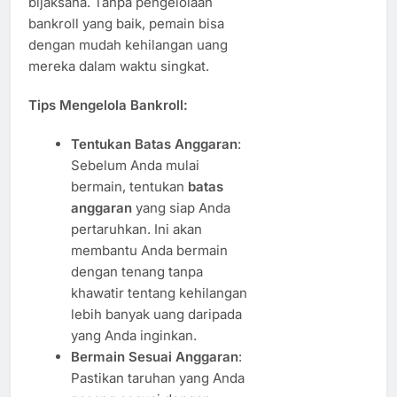
bijaksana. Tanpa pengelolaan
bankroll yang baik, pemain bisa
dengan mudah kehilangan uang
mereka dalam waktu singkat.
Tips Mengelola Bankroll:
Tentukan Batas Anggaran
:
Sebelum Anda mulai
bermain, tentukan
batas
anggaran
yang siap Anda
pertaruhkan. Ini akan
membantu Anda bermain
dengan tenang tanpa
khawatir tentang kehilangan
lebih banyak uang daripada
yang Anda inginkan.
Bermain Sesuai Anggaran
:
Pastikan taruhan yang Anda