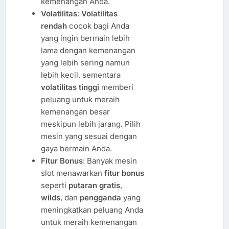
kemenangan Anda.
Volatilitas
:
Volatilitas
rendah
cocok bagi Anda
yang ingin bermain lebih
lama dengan kemenangan
yang lebih sering namun
lebih kecil, sementara
volatilitas tinggi
memberi
peluang untuk meraih
kemenangan besar
meskipun lebih jarang. Pilih
mesin yang sesuai dengan
gaya bermain Anda.
Fitur Bonus
: Banyak mesin
slot menawarkan
fitur bonus
seperti
putaran gratis
,
wilds
, dan
pengganda
yang
meningkatkan peluang Anda
untuk meraih kemenangan