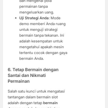
dan mengenal pola
permainan tanpa
mengeluarkan uang.
Uji Strategi Anda
: Mode
demo memberi Anda ruang
untuk menguji strategi
bermain tanpa tekanan. Ini
adalah kesempatan untuk
mengetahui apakah mesin
tertentu cocok dengan gaya
bermain Anda.
6.
Tetap Bermain dengan
Santai dan Nikmati
Permainan
Salah satu kunci untuk mengatasi
tantangan dalam bermain slot
adalah dengan tetap
bermain