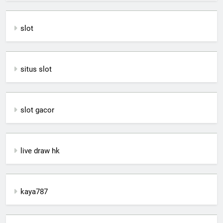
slot
situs slot
slot gacor
live draw hk
kaya787