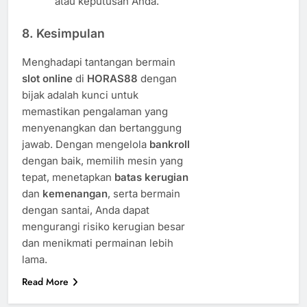
atau keputusan Anda.
8.
Kesimpulan
Menghadapi tantangan bermain
slot online
di
HORAS88
dengan
bijak adalah kunci untuk
memastikan pengalaman yang
menyenangkan dan bertanggung
jawab. Dengan mengelola
bankroll
dengan baik, memilih mesin yang
tepat, menetapkan
batas kerugian
dan
kemenangan
, serta bermain
dengan santai, Anda dapat
mengurangi risiko kerugian besar
dan menikmati permainan lebih
lama.
Read More