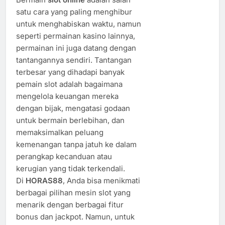
satu cara yang paling menghibur
untuk menghabiskan waktu, namun
seperti permainan kasino lainnya,
permainan ini juga datang dengan
tantangannya sendiri. Tantangan
terbesar yang dihadapi banyak
pemain slot adalah bagaimana
mengelola keuangan mereka
dengan bijak, mengatasi godaan
untuk bermain berlebihan, dan
memaksimalkan peluang
kemenangan tanpa jatuh ke dalam
perangkap kecanduan atau
kerugian yang tidak terkendali.
Di
HORAS88
, Anda bisa menikmati
berbagai pilihan mesin slot yang
menarik dengan berbagai fitur
bonus dan jackpot. Namun, untuk