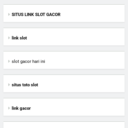
SITUS LINK SLOT GACOR
link slot
slot gacor hari ini
situs toto slot
link gacor