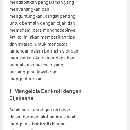
mendapatkan pengalaman yang
menyenangkan dan
menguntungkan, sangat penting
untuk bermain dengan bijak dan
memahami cara menghadapinya.
Artikel ini akan memberikan tips
dan strategi untuk mengatasi
tantangan dalam bermain slot dan
memastikan Anda mendapatkan
pengalaman bermain yang
bertanggung jawab dan
menguntungkan.
1.
Mengelola Bankroll dengan
Bijaksana
Salah satu tantangan terbesar
dalam bermain
slot online
adalah
mengelola
bankroll
dengan