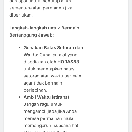
dan opsi untuk menutup akun
sementara atau permanen jika
diperlukan.
Langkah-langkah untuk Bermain
Bertanggung Jawab:
Gunakan Batas Setoran dan
Waktu
: Gunakan alat yang
disediakan oleh
HORAS88
untuk menetapkan batas
setoran atau waktu bermain
agar tidak bermain
berlebihan.
Ambil Waktu Istirahat
:
Jangan ragu untuk
mengambil jeda jika Anda
merasa permainan mulai
memengaruhi suasana hati