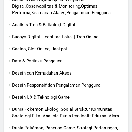
Digital,Observabilitas & Monitoring,Optimasi
Performa,Keamanan Akses,Pengalaman Pengguna
Analisis Tren & Psikologi Digital
Budaya Digital | Identitas Lokal | Tren Online
Casino, Slot Online, Jackpot
Data & Perilaku Pengguna
Desain dan Kemudahan Akses
Desain Responsif dan Pengalaman Pengguna
Desain UX & Teknologi Game
Dunia Pokémon Ekologi Sosial Struktur Komunitas
Sosiologi Fiksi Analisis Dunia Imajinatif Edukasi Alam
Dunia Pokémon, Panduan Game, Strategi Pertarungan,