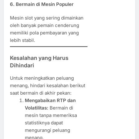
6. Bermain di Mesin Populer
Mesin slot yang sering dimainkan
oleh banyak pemain cenderung
memiliki pola pembayaran yang
lebih stabil.
Kesalahan yang Harus
Dihindari
Untuk meningkatkan peluang
menang, hindari kesalahan berikut
saat bermain di akhir pekan:
Mengabaikan RTP dan
Volatilitas:
Bermain di
mesin tanpa memeriksa
statistiknya dapat
mengurangi peluang
menang.