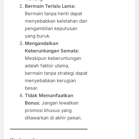
Bermain Terlalu Lama:
Bermain tanpa henti dapat
menyebabkan kelelahan dan
pengambilan keputusan
yang buruk.
Mengandalkan
Keberuntungan Semata:
Meskipun keberuntungan
adalah faktor utama,
bermain tanpa strategi dapat
menyebabkan kerugian
besar.
Tidak Memanfaatkan
Bonus:
Jangan lewatkan
promosi khusus yang
ditawarkan di akhir pekan.