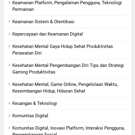
Keamanan Platform, Pengalaman Pengguna, Teknologi
Permainan
Keamanan Sistem & Otentikasi
Kepercayaan dan Keamanan Digital
Kesehatan Mental Gaya Hidup Sehat Produktivitas
Perawatan Diri
Kesehatan Mental Pengembangan Diri Tips dan Strategi
Gaming Produktivitas
Kesehatan Mental, Game Online, Pengelolaan Waktu,
Keseimbangan Hidup, Hiburan Sehat
Keuangan & Teknologi
Komunitas Digital
Komunitas Digital, Inovasi Platform, Interaksi Pengguna,
Pengembangan Sosial