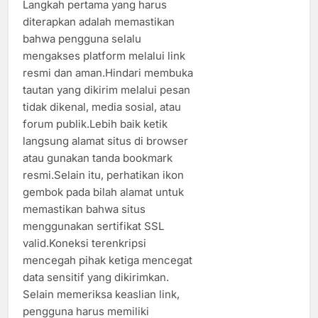
Langkah pertama yang harus
diterapkan adalah memastikan
bahwa pengguna selalu
mengakses platform melalui link
resmi dan aman.Hindari membuka
tautan yang dikirim melalui pesan
tidak dikenal, media sosial, atau
forum publik.Lebih baik ketik
langsung alamat situs di browser
atau gunakan tanda bookmark
resmi.Selain itu, perhatikan ikon
gembok pada bilah alamat untuk
memastikan bahwa situs
menggunakan sertifikat SSL
valid.Koneksi terenkripsi
mencegah pihak ketiga mencegat
data sensitif yang dikirimkan.
Selain memeriksa keaslian link,
pengguna harus memiliki