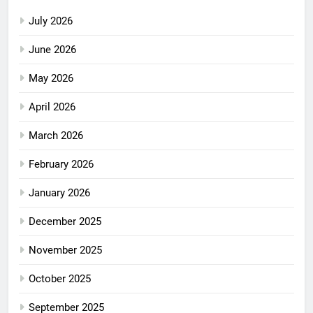
July 2026
June 2026
May 2026
April 2026
March 2026
February 2026
January 2026
December 2025
November 2025
October 2025
September 2025