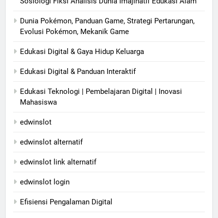
Sosiologi Fiksi Analisis Dunia Imajinatif Edukasi Alam
Dunia Pokémon, Panduan Game, Strategi Pertarungan,
Evolusi Pokémon, Mekanik Game
Edukasi Digital & Gaya Hidup Keluarga
Edukasi Digital & Panduan Interaktif
Edukasi Teknologi | Pembelajaran Digital | Inovasi
Mahasiswa
edwinslot
edwinslot alternatif
edwinslot link alternatif
edwinslot login
Efisiensi Pengalaman Digital