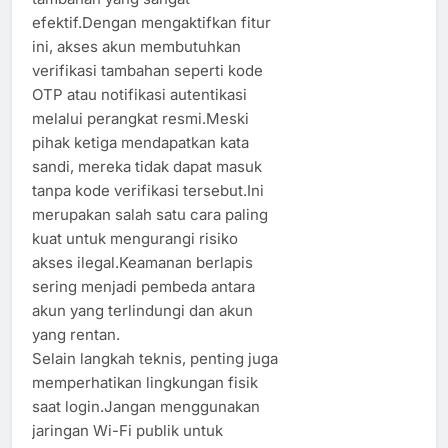
efektif.Dengan mengaktifkan fitur
ini, akses akun membutuhkan
verifikasi tambahan seperti kode
OTP atau notifikasi autentikasi
melalui perangkat resmi.Meski
pihak ketiga mendapatkan kata
sandi, mereka tidak dapat masuk
tanpa kode verifikasi tersebut.Ini
merupakan salah satu cara paling
kuat untuk mengurangi risiko
akses ilegal.Keamanan berlapis
sering menjadi pembeda antara
akun yang terlindungi dan akun
yang rentan.
Selain langkah teknis, penting juga
memperhatikan lingkungan fisik
saat login.Jangan menggunakan
jaringan Wi-Fi publik untuk