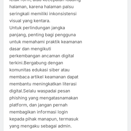
halaman, karena halaman palsu
seringkali memiliki inkonsistensi
visual yang kentara.
Untuk perlindungan jangka
panjang, penting bagi pengguna
untuk memahami praktik keamanan
dasar dan mengikuti
perkembangan ancaman digital
terkini.Bergabung dengan
komunitas edukasi siber atau
membaca artikel keamanan dapat
membantu meningkatkan literasi
digital.Selalu waspadai pesan
phishing yang mengatasnamakan
platform, dan jangan pernah
membagikan informasi login
kepada pihak manapun, termasuk
yang mengaku sebagai admin.