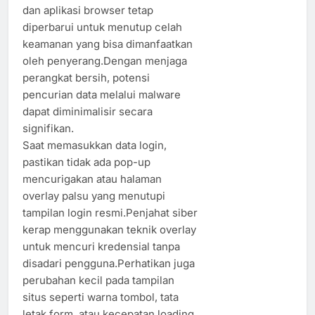
dan aplikasi browser tetap
diperbarui untuk menutup celah
keamanan yang bisa dimanfaatkan
oleh penyerang.Dengan menjaga
perangkat bersih, potensi
pencurian data melalui malware
dapat diminimalisir secara
signifikan.
Saat memasukkan data login,
pastikan tidak ada pop-up
mencurigakan atau halaman
overlay palsu yang menutupi
tampilan login resmi.Penjahat siber
kerap menggunakan teknik overlay
untuk mencuri kredensial tanpa
disadari pengguna.Perhatikan juga
perubahan kecil pada tampilan
situs seperti warna tombol, tata
letak form, atau kecepatan loading