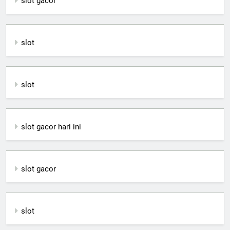
slot gacor
slot
slot
slot gacor hari ini
slot gacor
slot