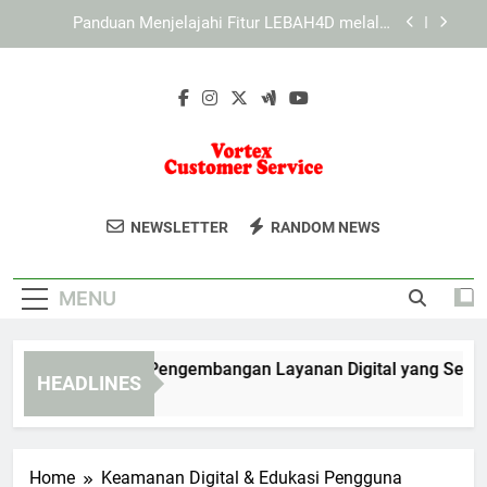
Skip
Panduan Menjelajahi KAYA787 melalui Berbagai
to
Jenis Perangkat
content
KAYA787 sebagai Ekosistem Digital dengan
Informasi yang Terorganisir
EDWINSLOT dan Pengembangan Layanan Digital
yang Semakin Responsif
Panduan Menjelajahi Fitur LEBAH4D melalui
Perangkat Mobile
Vortex
Dapatkan Layanan Pelanggan Terbaik
Panduan Menjelajahi KAYA787 melalui Berbagai
NEWSLETTER
RANDOM NEWS
Jenis Perangkat
Customer
Dengan Vortex Customer Service. Solusi
KAYA787 sebagai Ekosistem Digital dengan
Cepat Dan Profesional Untuk Kebutuhan
Informasi yang Terorganisir
Service
MENU
Anda.
DWINSLOT dan Pengembangan Layanan Digital yang Semakin 
HEADLINES
Weeks Ago
Home
Keamanan Digital & Edukasi Pengguna