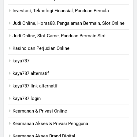
Investasi, Teknologi Finansial, Panduan Pemula
Judi Online, Horas88, Pengalaman Bermain, Slot Online
Judi Online, Slot Game, Panduan Bermain Slot
Kasino dan Perjudian Online
kaya787
kaya787 alternatif
kaya787 link alternatif
kaya787 login
Keamanan & Privasi Online
Keamanan Akses & Privasi Pengguna
Keamanan Akses Brand Digital