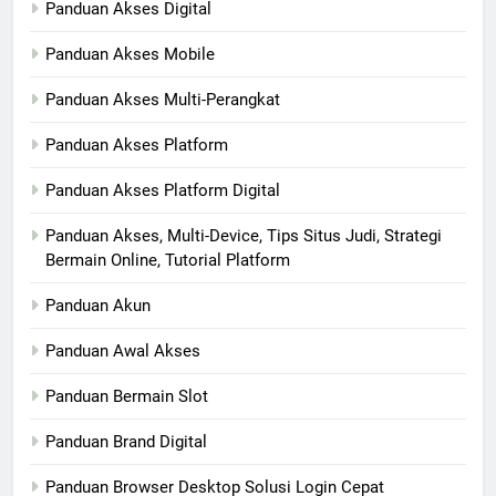
Panduan Akses Digital
Panduan Akses Mobile
Panduan Akses Multi-Perangkat
Panduan Akses Platform
Panduan Akses Platform Digital
Panduan Akses, Multi-Device, Tips Situs Judi, Strategi
Bermain Online, Tutorial Platform
Panduan Akun
Panduan Awal Akses
Panduan Bermain Slot
Panduan Brand Digital
Panduan Browser Desktop Solusi Login Cepat