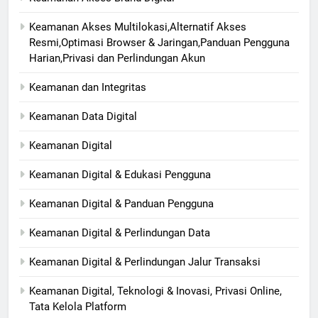
Keamanan Akses Multilokasi,Alternatif Akses
Resmi,Optimasi Browser & Jaringan,Panduan Pengguna
Harian,Privasi dan Perlindungan Akun
Keamanan dan Integritas
Keamanan Data Digital
Keamanan Digital
Keamanan Digital & Edukasi Pengguna
Keamanan Digital & Panduan Pengguna
Keamanan Digital & Perlindungan Data
Keamanan Digital & Perlindungan Jalur Transaksi
Keamanan Digital, Teknologi & Inovasi, Privasi Online,
Tata Kelola Platform