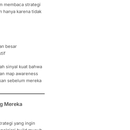
am membaca strategi
 hanya karena tidak
an besar
tif
ah sinyal kuat bahwa
gan map awareness
hkan sebelum mereka
ng Mereka
rategi yang ingin