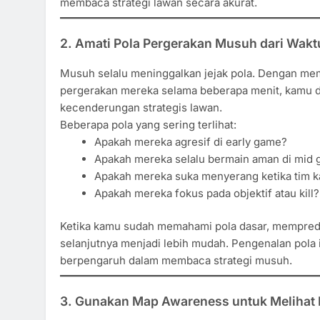
membaca strategi lawan secara akurat.
2. Amati Pola Pergerakan Musuh dari Wakt
Musuh selalu meninggalkan jejak pola. Dengan me
pergerakan mereka selama beberapa menit, kamu
kecenderungan strategis lawan.
Beberapa pola yang sering terlihat:
Apakah mereka agresif di early game?
Apakah mereka selalu bermain aman di mid
Apakah mereka suka menyerang ketika tim 
Apakah mereka fokus pada objektif atau kill?
Ketika kamu sudah memahami pola dasar, mempredi
selanjutnya menjadi lebih mudah. Pengenalan pola 
berpengaruh dalam membaca strategi musuh.
3. Gunakan Map Awareness untuk Melihat