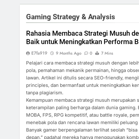
Gaming Strategy & Analysis
Rahasia Membaca Strategi Musuh de
Baik untuk Meningkatkan Performa 
E7fa919
9 Months Ago
0
7 Mins
Pelajari cara membaca strategi musuh dengan lebih 
pola, pemahaman mekanik permainan, hingga obser
lawan. Artikel ini ditulis secara SEO-friendly, meng
principles, dan bermanfaat untuk meningkatkan 
tanpa plagiarism.
Kemampuan membaca strategi musuh merupakan sa
keterampilan paling berharga dalam dunia gaming.
MOBA, FPS, RPG kompetitif, atau battle royale, p
menebak pola dan rencana lawan memiliki peluang 
Banyak gamer berpengalaman terlihat seolah “bis
depan,” padahal mereka hanya menggunakan kombi