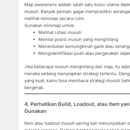
Map awareness adalah salah satu kunci utama dal
musuh. Banyak pemain gagal memprediksi serangan
melihat minimap secara rutin.
Gunakan minimap untuk:
Melihat rotasi musuh
Menilai posisi musuh yang menghilang
Menentukan kemungkinan gank atau serang
Mengidentifikasi push atau pergerakan objek
Jika beberapa musuh menghilang dari map, itu adal
mereka sedang menyiapkan strategi tertentu. Den
yang kuat, kamu bisa membaca strategi musuh ba
bergerak.
4. Perhatikan Build, Loadout, atau Item ya
Gunakan
Item atau loadout musuh sering kali menunjukkan st