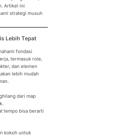
Artikel ini
ami strategi musuh
is Lebih Tepat
mahami fondasi
rja, termasuk role,
akter, dan elemen
7
akan lebih mudah
man.
hilang dari map
k.
tempo bisa berarti
n kokoh untuk