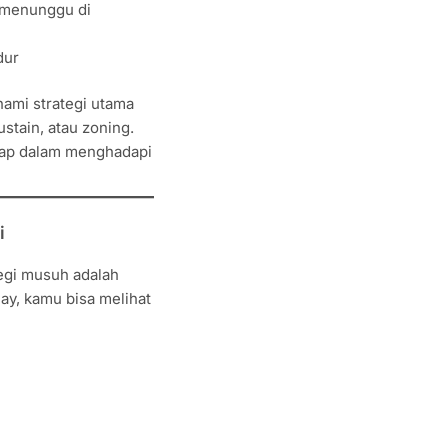
g menunggu di
dur
hami strategi utama
stain, atau zoning.
iap dalam menghadapi
i
tegi musuh adalah
y, kamu bisa melihat