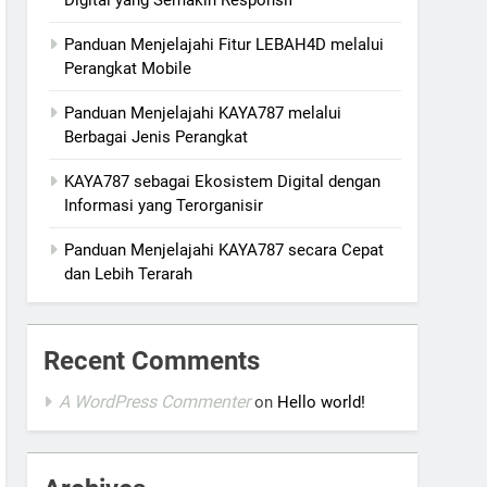
Digital yang Semakin Responsif
Panduan Menjelajahi Fitur LEBAH4D melalui
Perangkat Mobile
Panduan Menjelajahi KAYA787 melalui
Berbagai Jenis Perangkat
KAYA787 sebagai Ekosistem Digital dengan
Informasi yang Terorganisir
Panduan Menjelajahi KAYA787 secara Cepat
dan Lebih Terarah
Recent Comments
A WordPress Commenter
on
Hello world!