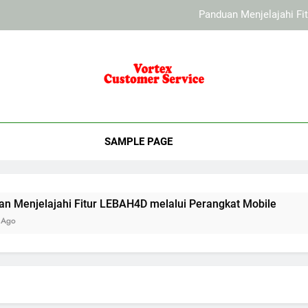
Panduan Menjelajahi Fi
Panduan Menjelajahi KAYA
KAYA787 sebagai Ekosistem Digit
tex Customer Service
EDWINSLOT dan Pengembangan Laya
Layanan Pelanggan Terbaik Dengan Vortex Customer Service. S
Panduan Menjelajahi Fi
SAMPLE PAGE
Panduan Menjelajahi KAYA
KAYA787 sebagai Ekosistem Digit
i Fitur LEBAH4D melalui Perangkat Mobile
Panduan Men
2 Weeks Ago