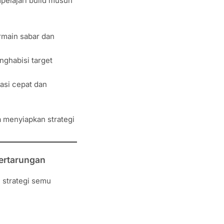
elajari build musuh
rmain sabar dan
nghabisi target
asi cepat dan
 menyiapkan strategi
Pertarungan
 strategi semu