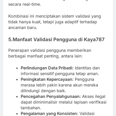
secara real-time.
Kombinasi ini menciptakan sistem validasi yang
tidak hanya kuat, tetapi juga adaptif terhadap
ancaman baru.
5.Manfaat Validasi Pengguna di Kaya787
Penerapan validasi pengguna memberikan
berbagai manfaat penting, antara lain:
Perlindungan Data Pribadi:
Identitas dan
informasi sensitif pengguna tetap aman.
Peningkatan Kepercayaan:
Pengguna
merasa lebih yakin karena akun mereka
dilindungi dengan baik.
Pencegahan Penyalahgunaan:
Akses ilegal
dapat diminimalisir melalui lapisan verifikasi
tambahan.
Pengalaman yang Konsisten:
Validasi