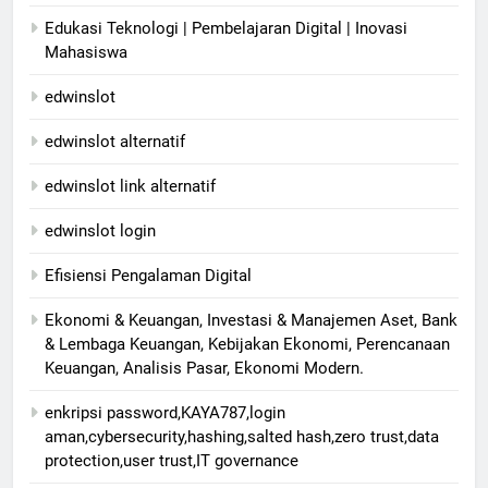
Edukasi Teknologi | Pembelajaran Digital | Inovasi
Mahasiswa
edwinslot
edwinslot alternatif
edwinslot link alternatif
edwinslot login
Efisiensi Pengalaman Digital
Ekonomi & Keuangan, Investasi & Manajemen Aset, Bank
& Lembaga Keuangan, Kebijakan Ekonomi, Perencanaan
Keuangan, Analisis Pasar, Ekonomi Modern.
enkripsi password,KAYA787,login
aman,cybersecurity,hashing,salted hash,zero trust,data
protection,user trust,IT governance