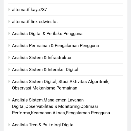
alternatif kaya787
alternatif link edwinslot
Analisis Digital & Perilaku Pengguna
Analisis Permainan & Pengalaman Pengguna
Analisis Sistem & Infrastruktur
Analisis Sistem & Interaksi Digital
Analisis Sistem Digital, Studi Aktivitas Algoritmik,
Observasi Mekanisme Permainan
Analisis Sistem,Manajemen Layanan
Digital,Observabilitas & Monitoring,Optimasi
Performa,Keamanan Akses,Pengalaman Pengguna
Analisis Tren & Psikologi Digital