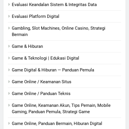
Evaluasi Keandalan Sistem & Integritas Data
Evaluasi Platform Digital
Gambling, Slot Machines, Online Casino, Strategi
Bermain
Game & Hiburan
Game & Teknologi | Edukasi Digital
Game Digital & Hiburan — Panduan Pemula
Game Online / Keamanan Situs
Game Online / Panduan Teknis
Game Online, Keamanan Akun, Tips Pemain, Mobile
Gaming, Panduan Pemula, Strategi Game
Game Online, Panduan Bermain, Hiburan Digital