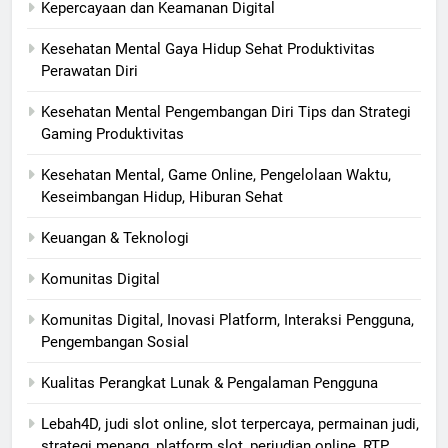
Kepercayaan dan Keamanan Digital
Kesehatan Mental Gaya Hidup Sehat Produktivitas
Perawatan Diri
Kesehatan Mental Pengembangan Diri Tips dan Strategi
Gaming Produktivitas
Kesehatan Mental, Game Online, Pengelolaan Waktu,
Keseimbangan Hidup, Hiburan Sehat
Keuangan & Teknologi
Komunitas Digital
Komunitas Digital, Inovasi Platform, Interaksi Pengguna,
Pengembangan Sosial
Kualitas Perangkat Lunak & Pengalaman Pengguna
Lebah4D, judi slot online, slot terpercaya, permainan judi,
strategi menang, platform slot, perjudian online, RTP