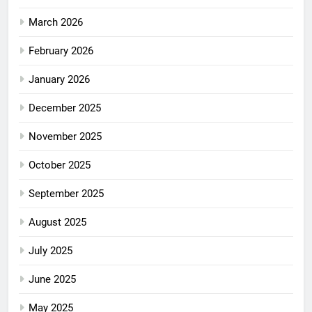
March 2026
February 2026
January 2026
December 2025
November 2025
October 2025
September 2025
August 2025
July 2025
June 2025
May 2025