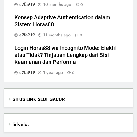
e7fa919
10 months ago
0
Konsep Adaptive Authentication dalam
Sistem Horas88
e7fa919
11 months ago
0
Login Horas88 via Incognito Mode: Efektif
atau Tidak? Tinjauan Lengkap dari Sisi
Keamanan dan Performa
e7fa919
1 year ago
0
SITUS LINK SLOT GACOR
link slot