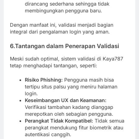
dirancang sederhana sehingga tidak
membingungkan pengguna baru.
Dengan manfaat ini, validasi menjadi bagian
integral dari pengalaman login yang aman.
6.Tantangan dalam Penerapan Validasi
Meski sudah optimal, sistem validasi di Kaya787
tetap menghadapi tantangan, seperti:
Risiko Phishing:
Pengguna masih bisa
tertipu situs palsu yang meniru halaman
login.
Keseimbangan UX dan Keamanan:
Verifikasi tambahan kadang dianggap
merepotkan oleh sebagian pengguna.
Perangkat Tidak Kompatibel:
Tidak semua
perangkat mendukung fitur biometrik atau
autentikasi canggih.