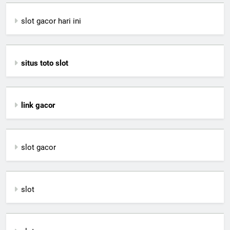
slot gacor hari ini
situs toto slot
link gacor
slot gacor
slot