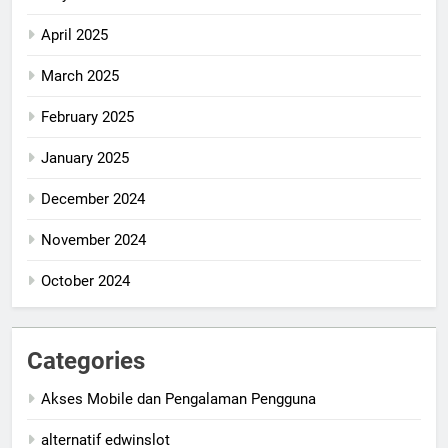
April 2025
March 2025
February 2025
January 2025
December 2024
November 2024
October 2024
Categories
Akses Mobile dan Pengalaman Pengguna
alternatif edwinslot