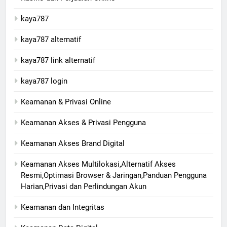
kaya787
kaya787 alternatif
kaya787 link alternatif
kaya787 login
Keamanan & Privasi Online
Keamanan Akses & Privasi Pengguna
Keamanan Akses Brand Digital
Keamanan Akses Multilokasi,Alternatif Akses
Resmi,Optimasi Browser & Jaringan,Panduan Pengguna
Harian,Privasi dan Perlindungan Akun
Keamanan dan Integritas