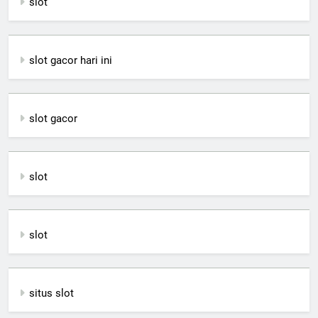
slot
slot gacor hari ini
slot gacor
slot
slot
situs slot