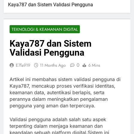
Kaya787 dan Sistem Validasi Pengguna
TEKNOLOGI & KEAMANAN DIGITAL
Kaya787 dan Sistem
Validasi Pengguna
0
E7fa919
11 Months Ago
6 Mins
Artikel ini membahas sistem validasi pengguna di
Kaya787, mencakup proses verifikasi identitas,
keamanan data, autentikasi berlapis, serta
perannya dalam meningkatkan pengalaman
pengguna yang aman dan terpercaya.
Validasi pengguna adalah salah satu aspek
terpenting dalam menjaga keamanan dan
keandalan sebuah platform digital.Sistem ini