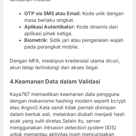
OTP via SMS atau Email:
Kode unik dengan
masa berlaku singkat.
Aplikasi Autentikator:
Kode dinamis dari
aplikasi pihak ketiga.
Biometrik:
Sidik jari atau pengenalan wajah
pada perangkat mobile.
Dengan MFA, meskipun kredensial utama dicuri,
akun tetap terlindungi dari akses ilegal.
4.Keamanan Data dalam Validasi
Kaya787 memastikan keamanan data pengguna
dengan mekanisme hashing modern seperti bcrypt
atau Argon2.Kata sandi tidak pernah disimpan
dalam bentuk asli, melainkan diubah menjadi hash
acak yang sulit diretas.Selain itu, server
menggunakan
intrusion detection system
(IDS)
untuk memantau aktivitas login mencurigakan