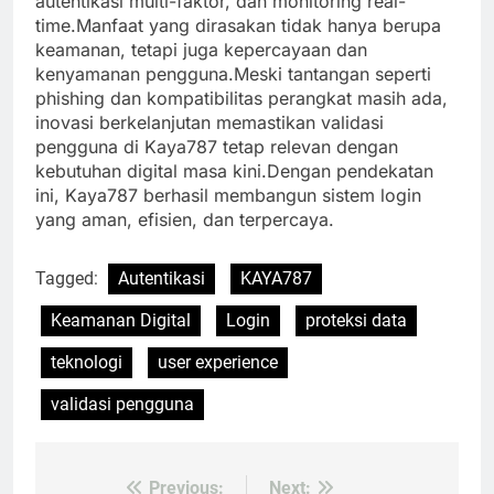
autentikasi multi-faktor, dan monitoring real-
time.Manfaat yang dirasakan tidak hanya berupa
keamanan, tetapi juga kepercayaan dan
kenyamanan pengguna.Meski tantangan seperti
phishing dan kompatibilitas perangkat masih ada,
inovasi berkelanjutan memastikan validasi
pengguna di Kaya787 tetap relevan dengan
kebutuhan digital masa kini.Dengan pendekatan
ini, Kaya787 berhasil membangun sistem login
yang aman, efisien, dan terpercaya.
Tagged:
Autentikasi
KAYA787
Keamanan Digital
Login
proteksi data
teknologi
user experience
validasi pengguna
Previous:
Next:
Post