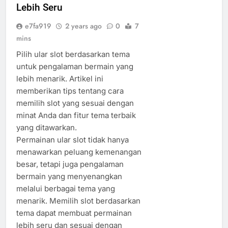
Lebih Seru
e7fa919
2 years ago
0
7
mins
Pilih ular slot berdasarkan tema
untuk pengalaman bermain yang
lebih menarik. Artikel ini
memberikan tips tentang cara
memilih slot yang sesuai dengan
minat Anda dan fitur tema terbaik
yang ditawarkan.
Permainan ular slot tidak hanya
menawarkan peluang kemenangan
besar, tetapi juga pengalaman
bermain yang menyenangkan
melalui berbagai tema yang
menarik. Memilih slot berdasarkan
tema dapat membuat permainan
lebih seru dan sesuai dengan