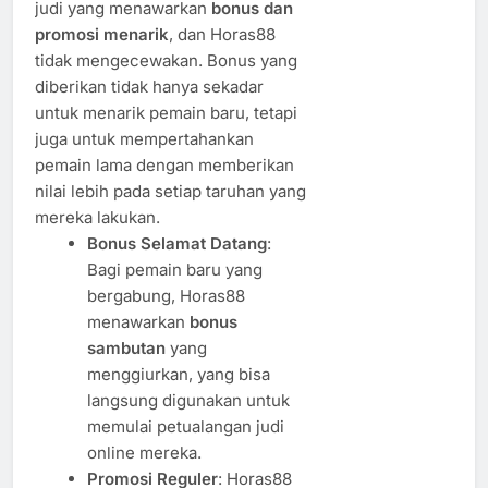
judi yang menawarkan
bonus dan
promosi menarik
, dan Horas88
tidak mengecewakan. Bonus yang
diberikan tidak hanya sekadar
untuk menarik pemain baru, tetapi
juga untuk mempertahankan
pemain lama dengan memberikan
nilai lebih pada setiap taruhan yang
mereka lakukan.
Bonus Selamat Datang
:
Bagi pemain baru yang
bergabung, Horas88
menawarkan
bonus
sambutan
yang
menggiurkan, yang bisa
langsung digunakan untuk
memulai petualangan judi
online mereka.
Promosi Reguler
: Horas88