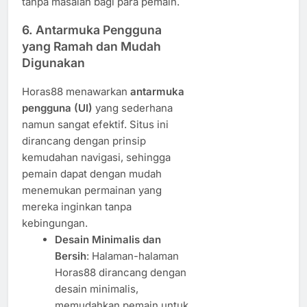
tanpa masalah bagi para pemain.
6.
Antarmuka Pengguna
yang Ramah dan Mudah
Digunakan
Horas88 menawarkan
antarmuka
pengguna (UI)
yang sederhana
namun sangat efektif. Situs ini
dirancang dengan prinsip
kemudahan navigasi, sehingga
pemain dapat dengan mudah
menemukan permainan yang
mereka inginkan tanpa
kebingungan.
Desain Minimalis dan
Bersih
: Halaman-halaman
Horas88 dirancang dengan
desain minimalis,
memudahkan pemain untuk