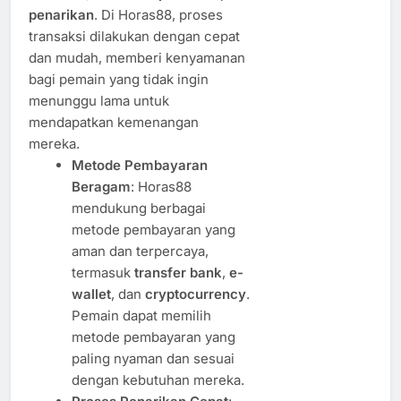
penarikan
. Di Horas88, proses
transaksi dilakukan dengan cepat
dan mudah, memberi kenyamanan
bagi pemain yang tidak ingin
menunggu lama untuk
mendapatkan kemenangan
mereka.
Metode Pembayaran
Beragam
: Horas88
mendukung berbagai
metode pembayaran yang
aman dan terpercaya,
termasuk
transfer bank
,
e-
wallet
, dan
cryptocurrency
.
Pemain dapat memilih
metode pembayaran yang
paling nyaman dan sesuai
dengan kebutuhan mereka.