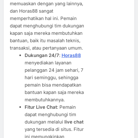
memuaskan dengan yang lainnya,
dan Horas88 sangat
memperhatikan hal ini. Pemain
dapat menghubungi tim dukungan
kapan saja mereka membutuhkan
bantuan, baik itu masalah teknis,
transaksi, atau pertanyaan umum.
Dukungan 24/7
:
Horas88
menyediakan layanan
pelanggan 24 jam sehari, 7
hari seminggu, sehingga
pemain bisa mendapatkan
bantuan kapan saja mereka
membutuhkannya.
Fitur Live Chat
: Pemain
dapat menghubungi tim
dukungan melalui
live chat
yang tersedia di situs. Fitur
ini memungkinkan