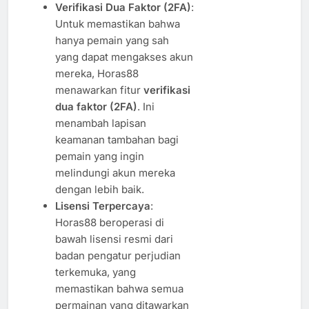
Verifikasi Dua Faktor (2FA)
:
Untuk memastikan bahwa
hanya pemain yang sah
yang dapat mengakses akun
mereka, Horas88
menawarkan fitur
verifikasi
dua faktor (2FA)
. Ini
menambah lapisan
keamanan tambahan bagi
pemain yang ingin
melindungi akun mereka
dengan lebih baik.
Lisensi Terpercaya
:
Horas88 beroperasi di
bawah lisensi resmi dari
badan pengatur perjudian
terkemuka, yang
memastikan bahwa semua
permainan yang ditawarkan