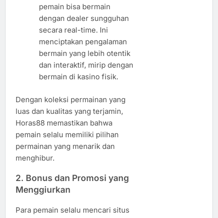
pemain bisa bermain
dengan dealer sungguhan
secara real-time. Ini
menciptakan pengalaman
bermain yang lebih otentik
dan interaktif, mirip dengan
bermain di kasino fisik.
Dengan koleksi permainan yang
luas dan kualitas yang terjamin,
Horas88 memastikan bahwa
pemain selalu memiliki pilihan
permainan yang menarik dan
menghibur.
2.
Bonus dan Promosi yang
Menggiurkan
Para pemain selalu mencari situs