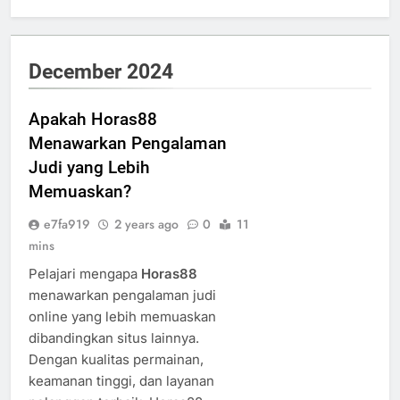
December 2024
Apakah Horas88
Menawarkan Pengalaman
Judi yang Lebih
Memuaskan?
e7fa919
2 years ago
0
11
mins
Pelajari mengapa
Horas88
menawarkan pengalaman judi
online yang lebih memuaskan
dibandingkan situs lainnya.
Dengan kualitas permainan,
keamanan tinggi, dan layanan