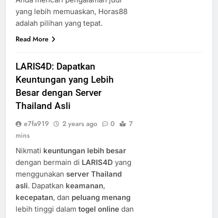
yang lebih memuaskan, Horas88
adalah pilihan yang tepat.
Read More
LARIS4D: Dapatkan
Keuntungan yang Lebih
Besar dengan Server
Thailand Asli
e7fa919
2 years ago
0
7
mins
Nikmati
keuntungan lebih besar
dengan bermain di
LARIS4D
yang
menggunakan
server Thailand
asli
. Dapatkan
keamanan
,
kecepatan
, dan
peluang menang
lebih tinggi dalam
togel online
dan