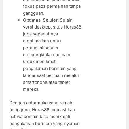
fokus pada permainan tanpa
gangguan.
Optimasi Seluler
: Selain
versi desktop, situs Horas88
juga sepenuhnya
dioptimalkan untuk
perangkat seluler,
memungkinkan pemain
untuk menikmati
pengalaman bermain yang
lancar saat bermain melalui
smartphone atau tablet
mereka.
Dengan antarmuka yang ramah
pengguna, Horas88 memastikan
bahwa pemain bisa menikmati
pengalaman bermain yang nyaman