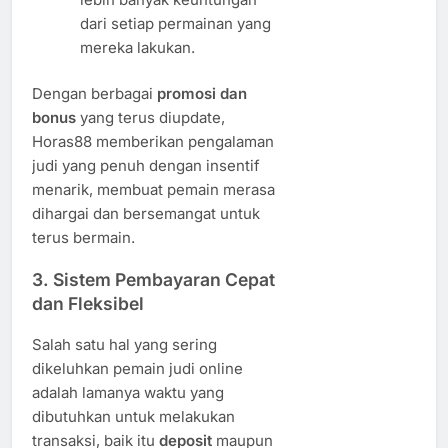
dari setiap permainan yang
mereka lakukan.
Dengan berbagai
promosi dan
bonus
yang terus diupdate,
Horas88 memberikan pengalaman
judi yang penuh dengan insentif
menarik, membuat pemain merasa
dihargai dan bersemangat untuk
terus bermain.
3.
Sistem Pembayaran Cepat
dan Fleksibel
Salah satu hal yang sering
dikeluhkan pemain judi online
adalah lamanya waktu yang
dibutuhkan untuk melakukan
transaksi, baik itu
deposit
maupun