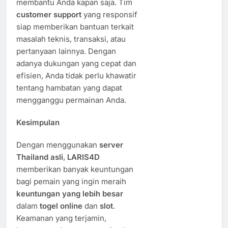
membantu Anda kapan saja. Tim
customer support
yang responsif
siap memberikan bantuan terkait
masalah teknis, transaksi, atau
pertanyaan lainnya. Dengan
adanya dukungan yang cepat dan
efisien, Anda tidak perlu khawatir
tentang hambatan yang dapat
mengganggu permainan Anda.
Kesimpulan
Dengan menggunakan
server
Thailand asli
,
LARIS4D
memberikan banyak keuntungan
bagi pemain yang ingin meraih
keuntungan yang lebih besar
dalam
togel online
dan
slot
.
Keamanan yang terjamin,