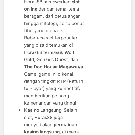
Horas88 menawarkan
slot
online
dengan tema-tema
beragam, dari petualangan
hingga mitologi, serta bonus
fitur yang menarik.
Beberapa slot terpopuler
yang bisa ditemukan di
Horas88 termasuk
Wolf
Gold
,
Gonzo’s Quest
, dan
The Dog House Megaways
.
Game-game ini dikenal
dengan tingkat RTP (Return
to Player) yang kompetitif,
memberikan peluang
kemenangan yang tinggi.
Kasino Langsung
: Selain
slot, Horas88 juga
menyediakan
permainan
kasino langsung
, di mana