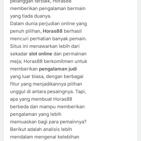
pelanggan terbaik, Horas88
memberikan pengalaman bermain
yang tiada duanya.
Dalam dunia perjudian online yang
penuh pilihan,
Horas88
berhasil
mencuri perhatian banyak pemain.
Situs ini menawarkan lebih dari
sekadar
slot online
dan permainan
meja; Horas88 berkomitmen untuk
memberikan
pengalaman judi
yang luar biasa, dengan berbagai
fitur yang menjadikannya pilihan
unggul di antara pesaingnya. Tapi,
apa yang membuat Horas88
berbeda dan mampu memberikan
pengalaman yang lebih
memuaskan bagi para pemainnya?
Berikut adalah analisis lebih
mendalam mengenai kelebihan