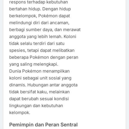
respons terhadap kebutuhan
bertahan hidup. Dengan hidup
berkelompok, Pokémon dapat
melindungi diri dari ancaman,
berbagi sumber daya, dan merawat
anggota yang lebih lemah. Koloni
tidak selalu terdiri dari satu
spesies, tetapi dapat melibatkan
beberapa Pokémon dengan peran
yang saling melengkapi.
Dunia Pokémon menampilkan
koloni sebagai unit sosial yang
dinamis. Hubungan antar anggota
tidak bersifat kaku, melainkan
dapat berubah sesuai kondisi
lingkungan dan kebutuhan
kelompok.
Pemimpin dan Peran Sentral