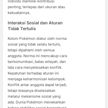
individu memiliki kontribusi
penting, terlepas dari ukuran atau
kekuatannya.
Interaksi Sosial dan Aturan
Tidak Tertulis
Koloni Pokémon diatur oleh norma
sosial yang tidak selalu tertulis,
tetapi dipahami oleh semua
anggota. Norma ini mencakup cara
berkomunikasi, batas wilayah, dan
tata cara menyelesaikan konflik.
Kepatuhan terhadap aturan ini
menjaga keharmonisan kelompok.
Konflik antar anggota dapat terjadi,
tetapi biasanya diselesaikan
melalui mekanisme sosial yang
ada. Dunia Pokémon menekankan
bahwa stabilitas sosial bergantung