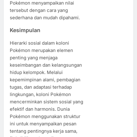
Pokémon menyampaikan nilai
tersebut dengan cara yang
sederhana dan mudah dipahami.
Kesimpulan
Hierarki sosial dalam koloni
Pokémon merupakan elemen
penting yang menjaga
keseimbangan dan kelangsungan
hidup kelompok. Melalui
kepemimpinan alami, pembagian
tugas, dan adaptasi terhadap
lingkungan, koloni Pokémon
mencerminkan sistem sosial yang
efektif dan harmonis. Dunia
Pokémon menggunakan struktur
ini untuk menyampaikan pesan
tentang pentingnya kerja sama,