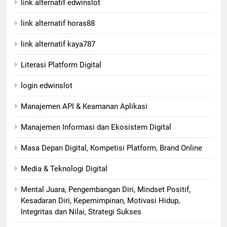
link alternatif edwinslot
link alternatif horas88
link alternatif kaya787
Literasi Platform Digital
login edwinslot
Manajemen API & Keamanan Aplikasi
Manajemen Informasi dan Ekosistem Digital
Masa Depan Digital, Kompetisi Platform, Brand Online
Media & Teknologi Digital
Mental Juara, Pengembangan Diri, Mindset Positif,
Kesadaran Diri, Kepemimpinan, Motivasi Hidup,
Integritas dan Nilai, Strategi Sukses