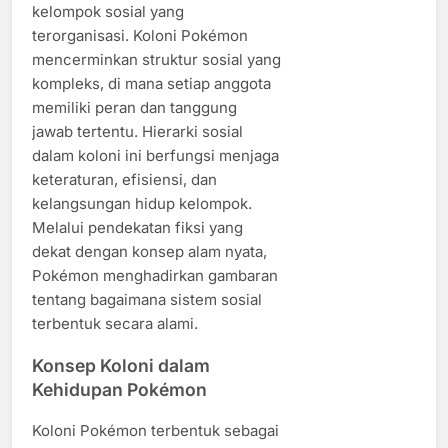
kelompok sosial yang
terorganisasi. Koloni Pokémon
mencerminkan struktur sosial yang
kompleks, di mana setiap anggota
memiliki peran dan tanggung
jawab tertentu. Hierarki sosial
dalam koloni ini berfungsi menjaga
keteraturan, efisiensi, dan
kelangsungan hidup kelompok.
Melalui pendekatan fiksi yang
dekat dengan konsep alam nyata,
Pokémon menghadirkan gambaran
tentang bagaimana sistem sosial
terbentuk secara alami.
Konsep Koloni dalam
Kehidupan Pokémon
Koloni Pokémon terbentuk sebagai