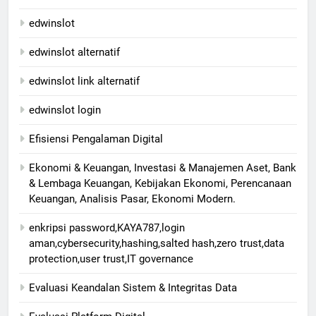
edwinslot
edwinslot alternatif
edwinslot link alternatif
edwinslot login
Efisiensi Pengalaman Digital
Ekonomi & Keuangan, Investasi & Manajemen Aset, Bank
& Lembaga Keuangan, Kebijakan Ekonomi, Perencanaan
Keuangan, Analisis Pasar, Ekonomi Modern.
enkripsi password,KAYA787,login
aman,cybersecurity,hashing,salted hash,zero trust,data
protection,user trust,IT governance
Evaluasi Keandalan Sistem & Integritas Data