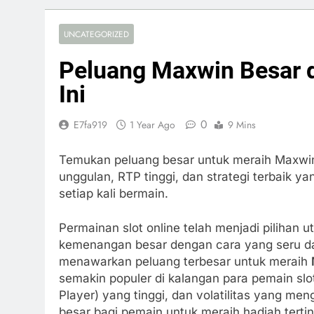
UNCATEGORIZED
Peluang Maxwin Besar di
Ini
0
E7fa919
1 Year Ago
9 Mins
Temukan peluang besar untuk meraih Maxwin di 
unggulan, RTP tinggi, dan strategi terbaik
setiap kali bermain.
Permainan slot online telah menjadi pilihan
kemenangan besar dengan cara yang seru d
menawarkan peluang terbesar untuk meraih
semakin populer di kalangan para pemain slot
Player) yang tinggi, dan volatilitas yang m
besar bagi pemain untuk meraih hadiah tert