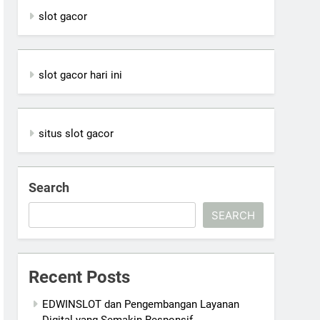
slot gacor
slot gacor hari ini
situs slot gacor
Search
SEARCH
Recent Posts
EDWINSLOT dan Pengembangan Layanan