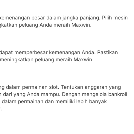
 kemenangan besar dalam jangka panjang. Pilih mesin
ngkatkan peluang Anda meraih Maxwin.
ers dapat memperbesar kemenangan Anda. Pastikan
 meningkatkan peluang meraih Maxwin.
ing dalam permainan slot. Tentukan anggaran yang
bih dari yang Anda mampu. Dengan mengelola bankroll
a dalam permainan dan memiliki lebih banyak
.