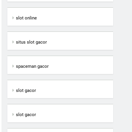
slot online
situs slot gacor
spaceman gacor
slot gacor
slot gacor