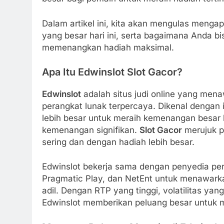
Dalam artikel ini, kita akan mengulas menga
yang besar hari ini, serta bagaimana Anda 
memenangkan hadiah maksimal.
Apa Itu Edwinslot Slot Gacor?
Edwinslot
adalah situs judi online yang mena
perangkat lunak terpercaya. Dikenal dengan i
lebih besar untuk meraih kemenangan besar 
kemenangan signifikan.
Slot Gacor
merujuk p
sering dan dengan hadiah lebih besar.
Edwinslot bekerja sama dengan penyedia per
Pragmatic Play, dan NetEnt untuk menawarka
adil. Dengan RTP yang tinggi, volatilitas ya
Edwinslot memberikan peluang besar untuk