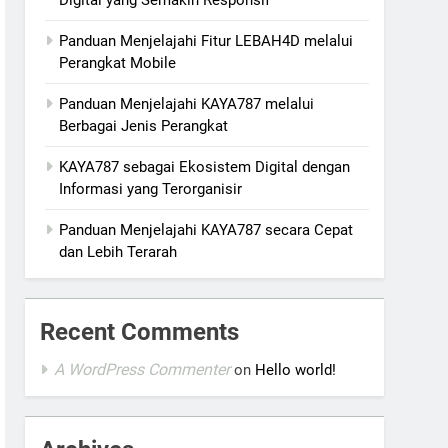
Digital yang Semakin Responsif
Panduan Menjelajahi Fitur LEBAH4D melalui
Perangkat Mobile
Panduan Menjelajahi KAYA787 melalui
Berbagai Jenis Perangkat
KAYA787 sebagai Ekosistem Digital dengan
Informasi yang Terorganisir
Panduan Menjelajahi KAYA787 secara Cepat
dan Lebih Terarah
Recent Comments
A WordPress Commenter
on
Hello world!