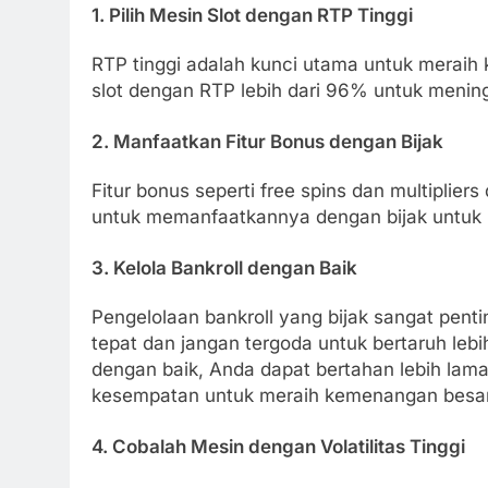
1.
Pilih Mesin Slot dengan RTP Tinggi
RTP tinggi adalah kunci utama untuk meraih
slot dengan RTP lebih dari 96% untuk meni
2.
Manfaatkan Fitur Bonus dengan Bijak
Fitur bonus seperti free spins dan multipli
untuk memanfaatkannya dengan bijak untuk
3.
Kelola Bankroll dengan Baik
Pengelolaan bankroll yang bijak sangat pent
tepat dan jangan tergoda untuk bertaruh le
dengan baik, Anda dapat bertahan lebih lam
kesempatan untuk meraih kemenangan besar
4.
Cobalah Mesin dengan Volatilitas Tinggi