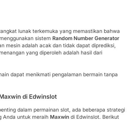
erangkat lunak terkemuka yang memastikan bahwa
il menggunakan sistem
Random Number Generator
 mesin adalah acak dan tidak dapat diprediksi,
enangan yang diperoleh adalah hasil dari
emain dapat menikmati pengalaman bermain tanpa
Maxwin di Edwinslot
nting dalam permainan slot, ada beberapa strategi
g Anda untuk meraih
Maxwin
di Edwinslot. Berikut