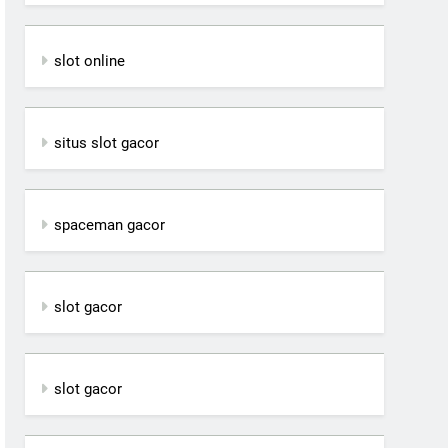
slot online
situs slot gacor
spaceman gacor
slot gacor
slot gacor