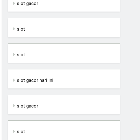
slot gacor
slot
slot
slot gacor hari ini
slot gacor
slot