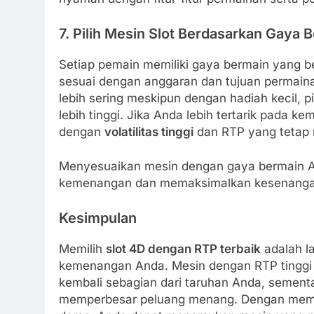
7.
Pilih Mesin Slot Berdasarkan Gaya 
Setiap pemain memiliki gaya bermain yang be
sesuai dengan anggaran dan tujuan permain
lebih sering meskipun dengan hadiah kecil, 
lebih tinggi. Jika Anda lebih tertarik pada k
dengan
volatilitas tinggi
dan RTP yang tetap
Menyesuaikan mesin dengan gaya bermain A
kemenangan dan memaksimalkan kesenanga
Kesimpulan
Memilih
slot 4D dengan RTP terbaik
adalah l
kemenangan Anda. Mesin dengan RTP tinggi 
kembali sebagian dari taruhan Anda, sementar
memperbesar peluang menang. Dengan meme