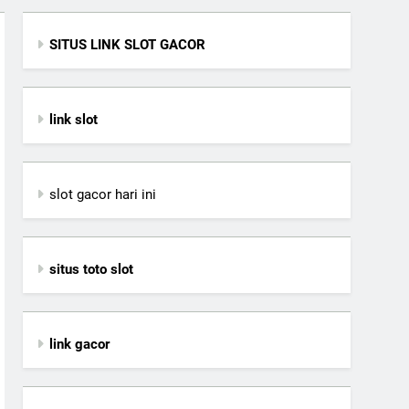
SITUS LINK SLOT GACOR
link slot
slot gacor hari ini
situs toto slot
link gacor