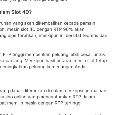
alam Slot 4D?
aruhan yang akan dikembalikan kepada pemain
toh, mesin slot 4D dengan RTP 96% akan
g dipertaruhkan, meskipun ini bersifat teoretis dan
n RTP tinggi memberikan peluang lebih besar untuk
 panjang. Meskipun hasil putaran mesin slot tetap
a meningkatkan peluang kemenangan Anda.
ang dapat ditemukan di dalam deskripsi permainan
 kasino online yang mencantumkan RTP dalam
at memilih mesin dengan RTP tertinggi.