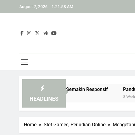
Skip
August 7, 2026
1:21:59 AM
to
content
Vor
Dapatkan 
an Digital yang Semakin Responsif
Panduan Menjelaj
2 Weeks Ago
HEADLINES
Home
Slot Games, Perjudian Online
Mengetahu