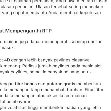
RTP di halaman permainan, Anda bisa mencari ulasan
s ulasan perjudian. Ulasan tersebut sering mencakup
ainnya yang dapat membantu Anda membuat keputusan
apat Mempengaruhi RTP
 permainan juga dapat memengaruhi seberapa besar
ermasuk:
ot 4D dengan lebih banyak paylines biasanya
k menang. Periksa jumlah paylines pada mesin slot
anyak paylines, semakin banyak peluang untuk
dengan
fitur bonus
dan
putaran gratis
memberikan
an kemenangan tanpa menambah taruhan. Fitur-fitur
anda kemenangan atau akses ke permainan
tal pembayaran.
an volatilitas tinggi memberikan hadiah yang lebih