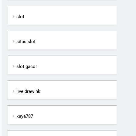
slot
situs slot
slot gacor
live draw hk
kaya787