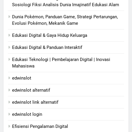
Sosiologi Fiksi Analisis Dunia Imajinatif Edukasi Alam
Dunia Pokémon, Panduan Game, Strategi Pertarungan,
Evolusi Pokémon, Mekanik Game
Edukasi Digital & Gaya Hidup Keluarga
Edukasi Digital & Panduan Interaktif
Edukasi Teknologi | Pembelajaran Digital | Inovasi
Mahasiswa
edwinslot
edwinslot alternatif
edwinslot link alternatif
edwinslot login
Efisiensi Pengalaman Digital