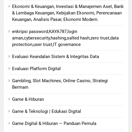
Ekonomi & Keuangan, Investasi & Manajemen Aset, Bank
& Lembaga Keuangan, Kebijakan Ekonomi, Perencanaan
Keuangan, Analisis Pasar, Ekonomi Modern.
enkripsi password,KAYA787,login
aman,cybersecurity,hashing,salted hash,zero trust,data
protection,user trust,IT governance
Evaluasi Keandalan Sistem & Integritas Data
Evaluasi Platform Digital
Gambling, Slot Machines, Online Casino, Strategi
Bermain
Game & Hiburan
Game & Teknologi | Edukasi Digital
Game Digital & Hiburan — Panduan Pemula