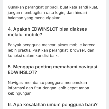
Gunakan perangkat pribadi, buat kata sandi kuat,
jangan membagikan data login, dan hindari
halaman yang mencurigakan.
4. Apakah EDWINSLOT bisa diakses
melalui mobile?
Banyak pengguna mencari akses mobile karena
lebih praktis. Pastikan perangkat, browser, dan
koneksi dalam kondisi baik.
5. Mengapa penting memahami navigasi
EDWINSLOT?
Navigasi membantu pengguna menemukan
informasi dan fitur dengan lebih cepat tanpa
kebingungan.
6. Apa kesalahan umum pengguna baru?