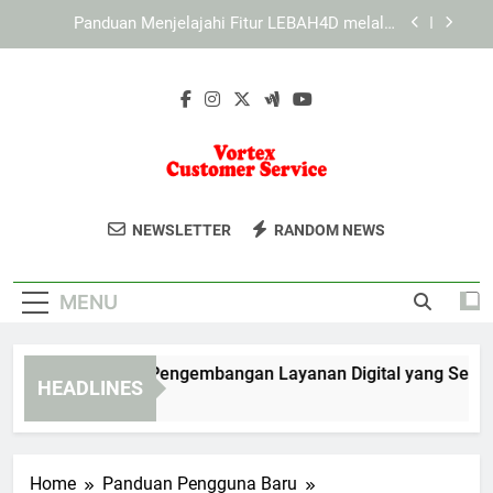
Skip
Panduan Menjelajahi KAYA787 melalui Berbagai
to
Jenis Perangkat
content
KAYA787 sebagai Ekosistem Digital dengan
Informasi yang Terorganisir
EDWINSLOT dan Pengembangan Layanan Digital
yang Semakin Responsif
Panduan Menjelajahi Fitur LEBAH4D melalui
Perangkat Mobile
Vortex
Dapatkan Layanan Pelanggan Terbaik
Panduan Menjelajahi KAYA787 melalui Berbagai
NEWSLETTER
RANDOM NEWS
Jenis Perangkat
Customer
Dengan Vortex Customer Service. Solusi
KAYA787 sebagai Ekosistem Digital dengan
Cepat Dan Profesional Untuk Kebutuhan
Informasi yang Terorganisir
Service
MENU
Anda.
WINSLOT dan Pengembangan Layanan Digital yang Semakin 
HEADLINES
Weeks Ago
Home
Panduan Pengguna Baru