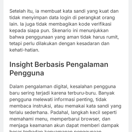
Setelah itu, ia membuat kata sandi yang kuat dan
tidak menyimpan data login di perangkat orang
lain. Ia juga tidak membagikan kode verifikasi
kepada siapa pun. Skenario ini menunjukkan
bahwa penggunaan yang aman tidak harus rumit,
tetapi perlu dilakukan dengan kesadaran dan
kehati-hatian.
Insight Berbasis Pengalaman
Pengguna
Dalam pengalaman digital, kesalahan pengguna
baru sering terjadi karena terburu-buru. Banyak
pengguna melewati informasi penting, tidak
membaca instruksi, atau memakai kata sandi yang
terlalu sederhana. Padahal, langkah kecil seperti
memahami menu, memperbarui browser, dan
menjaga keamanan akun dapat memberi dampak
besar terhadap kenyamanan penggunaan.