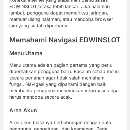
EDWINSLOT terasa lebih lancar. Jika halaman
lambat, pengguna dapat memeriksa jaringan,
memuat ulang halaman, atau mencoba browser
lain yang sudah diperbarui.
Memahami Navigasi EDWINSLOT
Menu Utama
Menu utama adalah bagian pertama yang perlu
diperhatikan pengguna baru. Bacalah setiap menu
secara perlahan agar tidak salah memahami
fungsi. Navigasi yang dipahami dengan baik
membantu pengguna menemukan informasi tanpa
harus mencoba secara acak.
Area Akun
Area akun biasanya berhubungan dengan data
pengguna, pengaturan, dan keamanan. Pada