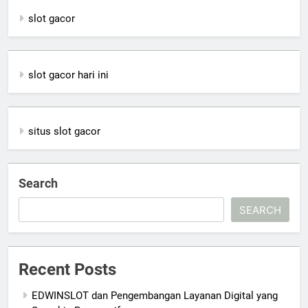
slot gacor
slot gacor hari ini
situs slot gacor
Search
SEARCH
Recent Posts
EDWINSLOT dan Pengembangan Layanan Digital yang