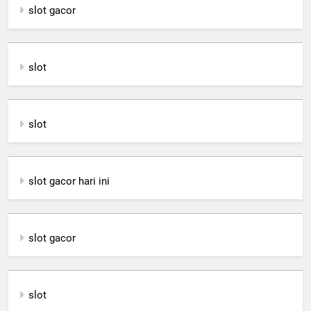
slot gacor
slot
slot
slot gacor hari ini
slot gacor
slot