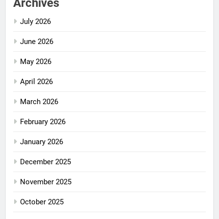
Archives
July 2026
June 2026
May 2026
April 2026
March 2026
February 2026
January 2026
December 2025
November 2025
October 2025