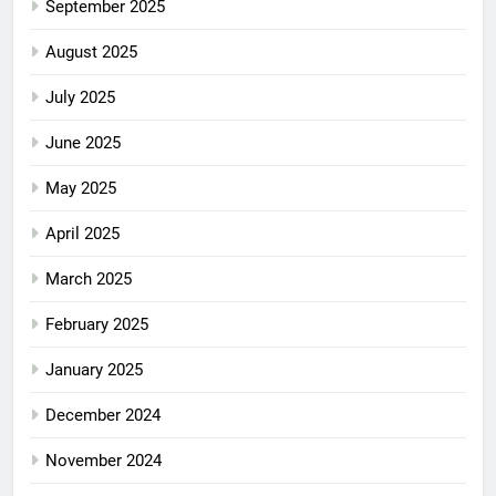
September 2025
August 2025
July 2025
June 2025
May 2025
April 2025
March 2025
February 2025
January 2025
December 2024
November 2024