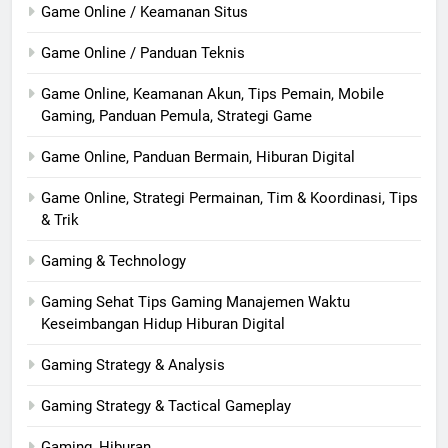
Game Online / Keamanan Situs
Game Online / Panduan Teknis
Game Online, Keamanan Akun, Tips Pemain, Mobile
Gaming, Panduan Pemula, Strategi Game
Game Online, Panduan Bermain, Hiburan Digital
Game Online, Strategi Permainan, Tim & Koordinasi, Tips
& Trik
Gaming & Technology
Gaming Sehat Tips Gaming Manajemen Waktu
Keseimbangan Hidup Hiburan Digital
Gaming Strategy & Analysis
Gaming Strategy & Tactical Gameplay
Gaming, Hiburan