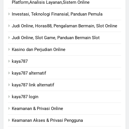
Platform,Analisis Layanan,Sistem Online
Investasi, Teknologi Finansial, Panduan Pemula
Judi Online, Horas88, Pengalaman Bermain, Slot Online
Judi Online, Slot Game, Panduan Bermain Slot
Kasino dan Perjudian Online
kaya787
kaya787 alternatif
kaya787 link alternatif
kaya787 login
Keamanan & Privasi Online
Keamanan Akses & Privasi Pengguna