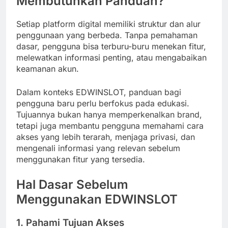
Membutuhkan Panduan?
Setiap platform digital memiliki struktur dan alur
penggunaan yang berbeda. Tanpa pemahaman
dasar, pengguna bisa terburu-buru menekan fitur,
melewatkan informasi penting, atau mengabaikan
keamanan akun.
Dalam konteks EDWINSLOT, panduan bagi
pengguna baru perlu berfokus pada edukasi.
Tujuannya bukan hanya memperkenalkan brand,
tetapi juga membantu pengguna memahami cara
akses yang lebih terarah, menjaga privasi, dan
mengenali informasi yang relevan sebelum
menggunakan fitur yang tersedia.
Hal Dasar Sebelum
Menggunakan EDWINSLOT
1. Pahami Tujuan Akses