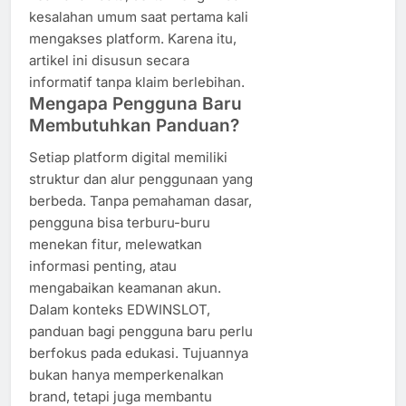
kesalahan umum saat pertama kali
mengakses platform. Karena itu,
artikel ini disusun secara
informatif tanpa klaim berlebihan.
Mengapa Pengguna Baru
Membutuhkan Panduan?
Setiap platform digital memiliki
struktur dan alur penggunaan yang
berbeda. Tanpa pemahaman dasar,
pengguna bisa terburu-buru
menekan fitur, melewatkan
informasi penting, atau
mengabaikan keamanan akun.
Dalam konteks EDWINSLOT,
panduan bagi pengguna baru perlu
berfokus pada edukasi. Tujuannya
bukan hanya memperkenalkan
brand, tetapi juga membantu