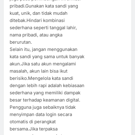
pribadi.Gunakan kata sandi yang
kuat, unik, dan tidak mudah
ditebak.Hindari kombinasi
sederhana seperti tanggal lahir,
nama pribadi, atau angka
berurutan.
Selain itu, jangan menggunakan
kata sandi yang sama untuk banyak
akun.Jika satu akun mengalami
masalah, akun lain bisa ikut
berisiko.Mengelola kata sandi
dengan lebih rapi adalah kebiasaan
sederhana yang memiliki dampak
besar terhadap keamanan digital.
Pengguna juga sebaiknya tidak
menyimpan data login secara
otomatis di perangkat
bersama.Jika terpaksa