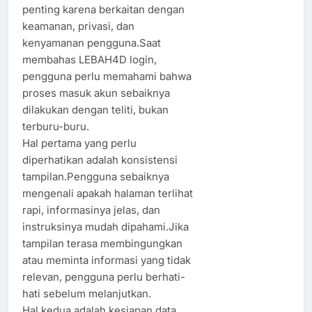
penting karena berkaitan dengan
keamanan, privasi, dan
kenyamanan pengguna.Saat
membahas LEBAH4D login,
pengguna perlu memahami bahwa
proses masuk akun sebaiknya
dilakukan dengan teliti, bukan
terburu-buru.
Hal pertama yang perlu
diperhatikan adalah konsistensi
tampilan.Pengguna sebaiknya
mengenali apakah halaman terlihat
rapi, informasinya jelas, dan
instruksinya mudah dipahami.Jika
tampilan terasa membingungkan
atau meminta informasi yang tidak
relevan, pengguna perlu berhati-
hati sebelum melanjutkan.
Hal kedua adalah kesiapan data