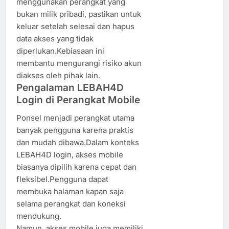
menggunakan perangkat yang
bukan milik pribadi, pastikan untuk
keluar setelah selesai dan hapus
data akses yang tidak
diperlukan.Kebiasaan ini
membantu mengurangi risiko akun
diakses oleh pihak lain.
Pengalaman LEBAH4D
Login di Perangkat Mobile
Ponsel menjadi perangkat utama
banyak pengguna karena praktis
dan mudah dibawa.Dalam konteks
LEBAH4D login, akses mobile
biasanya dipilih karena cepat dan
fleksibel.Pengguna dapat
membuka halaman kapan saja
selama perangkat dan koneksi
mendukung.
Namun, akses mobile juga memiliki