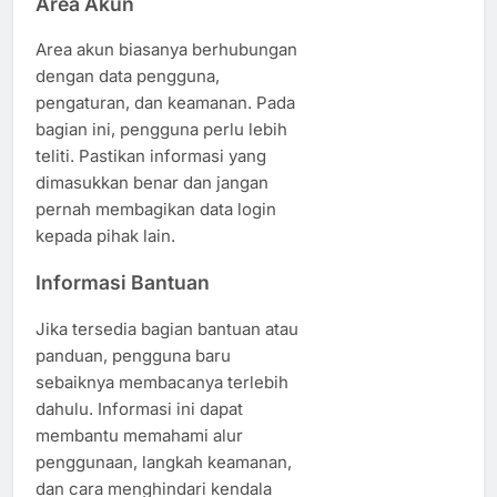
Area Akun
Area akun biasanya berhubungan
dengan data pengguna,
pengaturan, dan keamanan. Pada
bagian ini, pengguna perlu lebih
teliti. Pastikan informasi yang
dimasukkan benar dan jangan
pernah membagikan data login
kepada pihak lain.
Informasi Bantuan
Jika tersedia bagian bantuan atau
panduan, pengguna baru
sebaiknya membacanya terlebih
dahulu. Informasi ini dapat
membantu memahami alur
penggunaan, langkah keamanan,
dan cara menghindari kendala