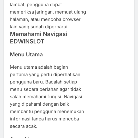
lambat, pengguna dapat
memeriksa jaringan, memuat ulang
halaman, atau mencoba browser
lain yang sudah diperbarui.
Memahami Navigasi
EDWINSLOT
Menu Utama
Menu utama adalah bagian
pertama yang perlu diperhatikan
pengguna baru. Bacalah setiap
menu secara perlahan agar tidak
salah memahami fungsi. Navigasi
yang dipahami dengan baik
membantu pengguna menemukan
informasi tanpa harus mencoba
secara acak.