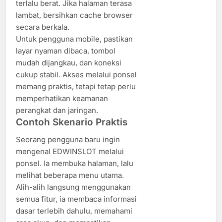
terlalu berat. Jika halaman terasa
lambat, bersihkan cache browser
secara berkala.
Untuk pengguna mobile, pastikan
layar nyaman dibaca, tombol
mudah dijangkau, dan koneksi
cukup stabil. Akses melalui ponsel
memang praktis, tetapi tetap perlu
memperhatikan keamanan
perangkat dan jaringan.
Contoh Skenario Praktis
Seorang pengguna baru ingin
mengenal EDWINSLOT melalui
ponsel. Ia membuka halaman, lalu
melihat beberapa menu utama.
Alih-alih langsung menggunakan
semua fitur, ia membaca informasi
dasar terlebih dahulu, memahami