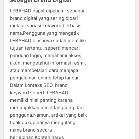
LEBAH4D dapat dipahami sebagai
brand digital yang sering dicari
melalui variasi keyword berbasis
nama.Pengguna yang mengetik
LEBAH4D biasanya sudah memiliki
tujuan tertentu, seperti mencari
panduan login, memahami akses
akun, mengetahui informasi resmi,
atau mempelajari cara menjaga
pengalaman online tetap lancar.
Dalam konteks SEO, brand
keyword seperti LEBAH4D
memiliki nilai penting karena
menunjukkan minat langsung dari
pengguna.Namun, artikel yang baik
tidak cukup hanya mengulang
nama brand secara
berlebihan.Konten harus