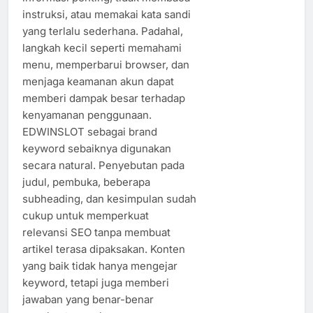
instruksi, atau memakai kata sandi
yang terlalu sederhana. Padahal,
langkah kecil seperti memahami
menu, memperbarui browser, dan
menjaga keamanan akun dapat
memberi dampak besar terhadap
kenyamanan penggunaan.
EDWINSLOT sebagai brand
keyword sebaiknya digunakan
secara natural. Penyebutan pada
judul, pembuka, beberapa
subheading, dan kesimpulan sudah
cukup untuk memperkuat
relevansi SEO tanpa membuat
artikel terasa dipaksakan. Konten
yang baik tidak hanya mengejar
keyword, tetapi juga memberi
jawaban yang benar-benar