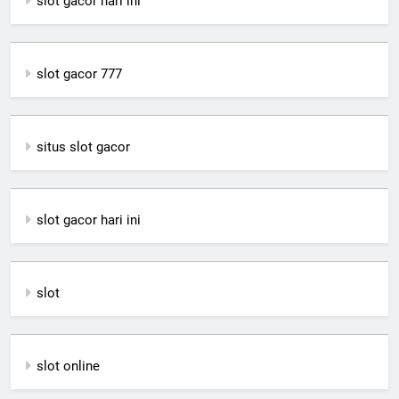
slot gacor hari ini
slot gacor 777
situs slot gacor
slot gacor hari ini
slot
slot online