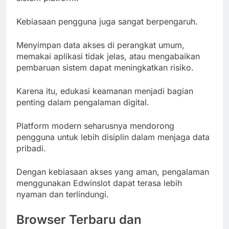
Kebiasaan pengguna juga sangat berpengaruh.
Menyimpan data akses di perangkat umum,
memakai aplikasi tidak jelas, atau mengabaikan
pembaruan sistem dapat meningkatkan risiko.
Karena itu, edukasi keamanan menjadi bagian
penting dalam pengalaman digital.
Platform modern seharusnya mendorong
pengguna untuk lebih disiplin dalam menjaga data
pribadi.
Dengan kebiasaan akses yang aman, pengalaman
menggunakan Edwinslot dapat terasa lebih
nyaman dan terlindungi.
Browser Terbaru dan