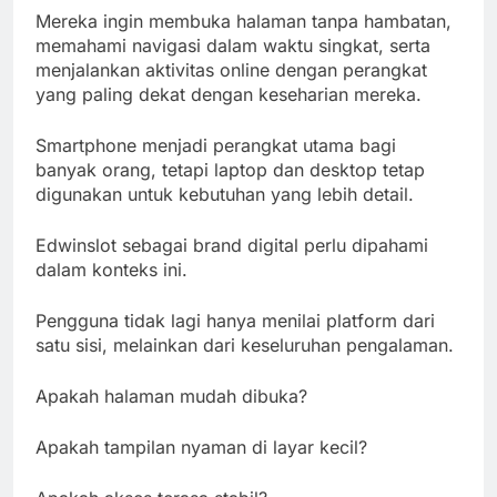
Mereka ingin membuka halaman tanpa hambatan,
memahami navigasi dalam waktu singkat, serta
menjalankan aktivitas online dengan perangkat
yang paling dekat dengan keseharian mereka.
Smartphone menjadi perangkat utama bagi
banyak orang, tetapi laptop dan desktop tetap
digunakan untuk kebutuhan yang lebih detail.
Edwinslot sebagai brand digital perlu dipahami
dalam konteks ini.
Pengguna tidak lagi hanya menilai platform dari
satu sisi, melainkan dari keseluruhan pengalaman.
Apakah halaman mudah dibuka?
Apakah tampilan nyaman di layar kecil?