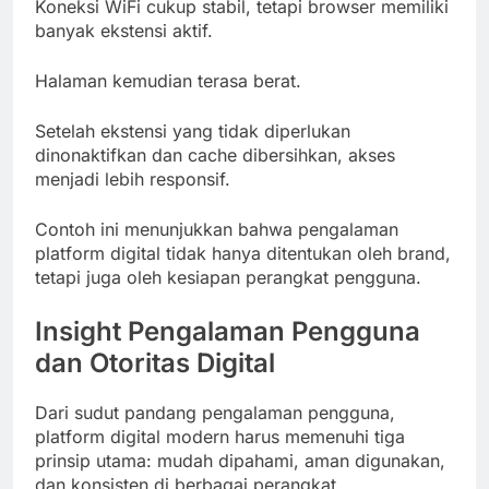
Koneksi WiFi cukup stabil, tetapi browser memiliki
banyak ekstensi aktif.
Halaman kemudian terasa berat.
Setelah ekstensi yang tidak diperlukan
dinonaktifkan dan cache dibersihkan, akses
menjadi lebih responsif.
Contoh ini menunjukkan bahwa pengalaman
platform digital tidak hanya ditentukan oleh brand,
tetapi juga oleh kesiapan perangkat pengguna.
Insight Pengalaman Pengguna
dan Otoritas Digital
Dari sudut pandang pengalaman pengguna,
platform digital modern harus memenuhi tiga
prinsip utama: mudah dipahami, aman digunakan,
dan konsisten di berbagai perangkat.