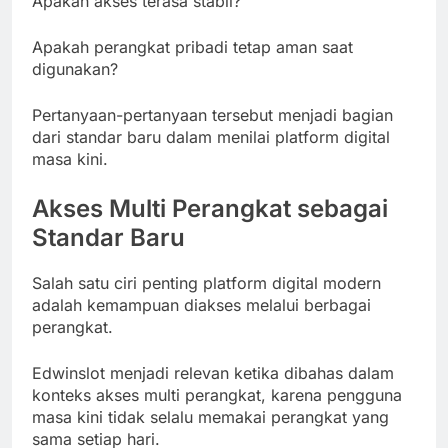
Apakah akses terasa stabil?
Apakah perangkat pribadi tetap aman saat
digunakan?
Pertanyaan-pertanyaan tersebut menjadi bagian
dari standar baru dalam menilai platform digital
masa kini.
Akses Multi Perangkat sebagai
Standar Baru
Salah satu ciri penting platform digital modern
adalah kemampuan diakses melalui berbagai
perangkat.
Edwinslot menjadi relevan ketika dibahas dalam
konteks akses multi perangkat, karena pengguna
masa kini tidak selalu memakai perangkat yang
sama setiap hari.