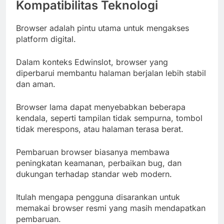
Kompatibilitas Teknologi
Browser adalah pintu utama untuk mengakses
platform digital.
Dalam konteks Edwinslot, browser yang
diperbarui membantu halaman berjalan lebih stabil
dan aman.
Browser lama dapat menyebabkan beberapa
kendala, seperti tampilan tidak sempurna, tombol
tidak merespons, atau halaman terasa berat.
Pembaruan browser biasanya membawa
peningkatan keamanan, perbaikan bug, dan
dukungan terhadap standar web modern.
Itulah mengapa pengguna disarankan untuk
memakai browser resmi yang masih mendapatkan
pembaruan.