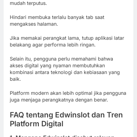
mudah terputus.
Hindari membuka terlalu banyak tab saat
mengakses halaman.
Jika memakai perangkat lama, tutup aplikasi latar
belakang agar performa lebih ringan.
Selain itu, pengguna perlu memahami bahwa
akses digital yang nyaman membutuhkan
kombinasi antara teknologi dan kebiasaan yang
baik.
Platform modern akan lebih optimal jika pengguna
juga menjaga perangkatnya dengan benar.
FAQ tentang Edwinslot dan Tren
Platform Digital