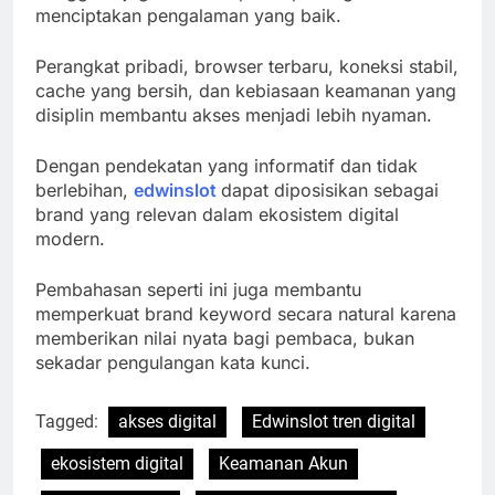
menciptakan pengalaman yang baik.
Perangkat pribadi, browser terbaru, koneksi stabil,
cache yang bersih, dan kebiasaan keamanan yang
disiplin membantu akses menjadi lebih nyaman.
Dengan pendekatan yang informatif dan tidak
berlebihan,
edwinslot
dapat diposisikan sebagai
brand yang relevan dalam ekosistem digital
modern.
Pembahasan seperti ini juga membantu
memperkuat brand keyword secara natural karena
memberikan nilai nyata bagi pembaca, bukan
sekadar pengulangan kata kunci.
Tagged:
akses digital
Edwinslot tren digital
ekosistem digital
Keamanan Akun