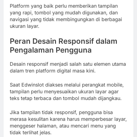
Platform yang baik perlu memberikan tampilan
yang rapi, tombol yang mudah digunakan, dan
navigasi yang tidak membingungkan di berbagai
ukuran layar.
Peran Desain Responsif dalam
Pengalaman Pengguna
Desain responsif menjadi salah satu elemen utama
dalam tren platform digital masa kini.
Saat Edwinslot diakses melalui perangkat mobile,
tampilan perlu menyesuaikan ukuran layar agar
teks tetap terbaca dan tombol mudah dijangkau.
Jika tampilan tidak responsif, pengguna bisa
merasa kesulitan karena harus memperbesar layar,
menggeser halaman, atau mencari menu yang
tidak terlihat jelas.