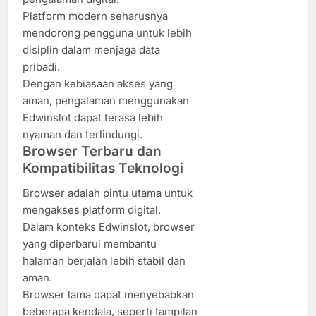
Platform modern seharusnya
mendorong pengguna untuk lebih
disiplin dalam menjaga data
pribadi.
Dengan kebiasaan akses yang
aman, pengalaman menggunakan
Edwinslot dapat terasa lebih
nyaman dan terlindungi.
Browser Terbaru dan
Kompatibilitas Teknologi
Browser adalah pintu utama untuk
mengakses platform digital.
Dalam konteks Edwinslot, browser
yang diperbarui membantu
halaman berjalan lebih stabil dan
aman.
Browser lama dapat menyebabkan
beberapa kendala, seperti tampilan