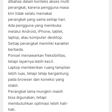
dibahas dalam konteks akses multi
perangkat, karena pengguna masa
kini tidak selalu memakai
perangkat yang sama setiap hari.
Ada pengguna yang membuka
melalui Android, iPhone, tablet,
laptop, atau komputer desktop.
Setiap perangkat memiliki karakter
berbeda.
Ponsel menawarkan fleksibilitas,
tetapi layarnya lebih kecil.
Laptop memberikan ruang tampilan
lebih luas, tetapi tetap bergantung
pada browser dan koneksi yang
stabil.
Perangkat lama mungkin masih
bisa digunakan, tetapi
membutuhkan optimasi lebih hati-
hati.