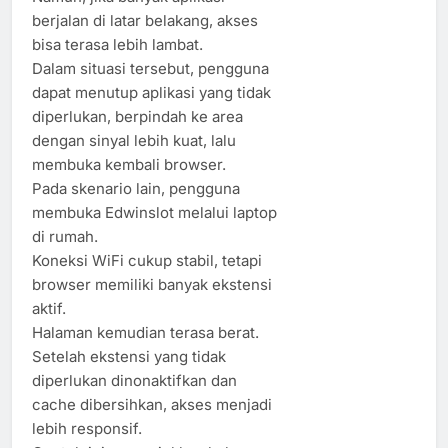
berjalan di latar belakang, akses
bisa terasa lebih lambat.
Dalam situasi tersebut, pengguna
dapat menutup aplikasi yang tidak
diperlukan, berpindah ke area
dengan sinyal lebih kuat, lalu
membuka kembali browser.
Pada skenario lain, pengguna
membuka Edwinslot melalui laptop
di rumah.
Koneksi WiFi cukup stabil, tetapi
browser memiliki banyak ekstensi
aktif.
Halaman kemudian terasa berat.
Setelah ekstensi yang tidak
diperlukan dinonaktifkan dan
cache dibersihkan, akses menjadi
lebih responsif.