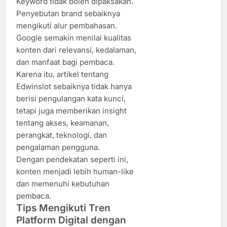
Keyword tidak boleh dipaksakan.
Penyebutan brand sebaiknya
mengikuti alur pembahasan.
Google semakin menilai kualitas
konten dari relevansi, kedalaman,
dan manfaat bagi pembaca.
Karena itu, artikel tentang
Edwinslot sebaiknya tidak hanya
berisi pengulangan kata kunci,
tetapi juga memberikan insight
tentang akses, keamanan,
perangkat, teknologi, dan
pengalaman pengguna.
Dengan pendekatan seperti ini,
konten menjadi lebih human-like
dan memenuhi kebutuhan
pembaca.
Tips Mengikuti Tren
Platform Digital dengan