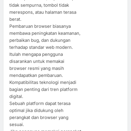
tidak sempurna, tombol tidak
merespons, atau halaman terasa
berat.
Pembaruan browser biasanya
membawa peningkatan keamanan,
perbaikan bug, dan dukungan
terhadap standar web modern.
Itulah mengapa pengguna
disarankan untuk memakai
browser resmi yang masih
mendapatkan pembaruan.
Kompatibilitas teknologi menjadi
bagian penting dari tren platform
digital.
Sebuah platform dapat terasa
optimal jika didukung oleh
perangkat dan browser yang
sesuai.