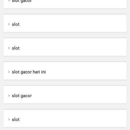
slot gacor
slot
slot
slot gacor hari ini
slot gacor
slot