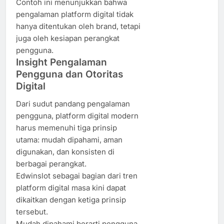
Contoh ini menunjukkan bahwa
pengalaman platform digital tidak
hanya ditentukan oleh brand, tetapi
juga oleh kesiapan perangkat
pengguna.
Insight Pengalaman
Pengguna dan Otoritas
Digital
Dari sudut pandang pengalaman
pengguna, platform digital modern
harus memenuhi tiga prinsip
utama: mudah dipahami, aman
digunakan, dan konsisten di
berbagai perangkat.
Edwinslot sebagai bagian dari tren
platform digital masa kini dapat
dikaitkan dengan ketiga prinsip
tersebut.
Mudah dipahami berarti pengguna