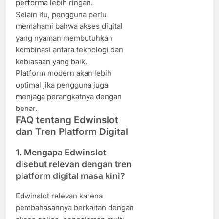
performa lebih ringan.
Selain itu, pengguna perlu
memahami bahwa akses digital
yang nyaman membutuhkan
kombinasi antara teknologi dan
kebiasaan yang baik.
Platform modern akan lebih
optimal jika pengguna juga
menjaga perangkatnya dengan
benar.
FAQ tentang Edwinslot
dan Tren Platform Digital
1. Mengapa Edwinslot
disebut relevan dengan tren
platform digital masa kini?
Edwinslot relevan karena
pembahasannya berkaitan dengan