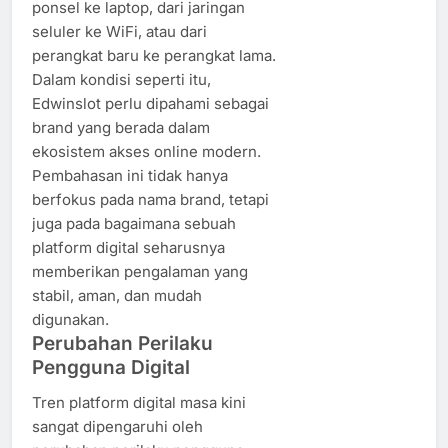
ponsel ke laptop, dari jaringan
seluler ke WiFi, atau dari
perangkat baru ke perangkat lama.
Dalam kondisi seperti itu,
Edwinslot perlu dipahami sebagai
brand yang berada dalam
ekosistem akses online modern.
Pembahasan ini tidak hanya
berfokus pada nama brand, tetapi
juga pada bagaimana sebuah
platform digital seharusnya
memberikan pengalaman yang
stabil, aman, dan mudah
digunakan.
Perubahan Perilaku
Pengguna Digital
Tren platform digital masa kini
sangat dipengaruhi oleh