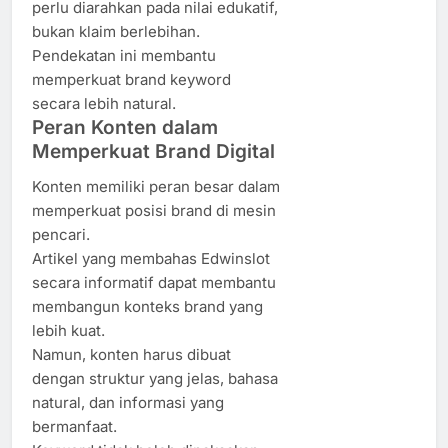
perlu diarahkan pada nilai edukatif,
bukan klaim berlebihan.
Pendekatan ini membantu
memperkuat brand keyword
secara lebih natural.
Peran Konten dalam
Memperkuat Brand Digital
Konten memiliki peran besar dalam
memperkuat posisi brand di mesin
pencari.
Artikel yang membahas Edwinslot
secara informatif dapat membantu
membangun konteks brand yang
lebih kuat.
Namun, konten harus dibuat
dengan struktur yang jelas, bahasa
natural, dan informasi yang
bermanfaat.