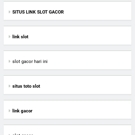
SITUS LINK SLOT GACOR
link slot
slot gacor hari ini
situs toto slot
link gacor