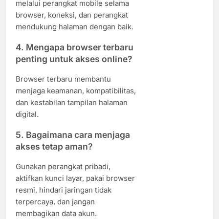
melalui perangkat mobile selama
browser, koneksi, dan perangkat
mendukung halaman dengan baik.
4. Mengapa browser terbaru
penting untuk akses online?
Browser terbaru membantu
menjaga keamanan, kompatibilitas,
dan kestabilan tampilan halaman
digital.
5. Bagaimana cara menjaga
akses tetap aman?
Gunakan perangkat pribadi,
aktifkan kunci layar, pakai browser
resmi, hindari jaringan tidak
terpercaya, dan jangan
membagikan data akun.