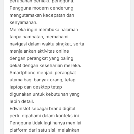
perubahan perilaku pengguna.
Pengguna modern cenderung
mengutamakan kecepatan dan
kenyamanan.
Mereka ingin membuka halaman
tanpa hambatan, memahami
navigasi dalam waktu singkat, serta
menjalankan aktivitas online
dengan perangkat yang paling
dekat dengan keseharian mereka.
Smartphone menjadi perangkat
utama bagi banyak orang, tetapi
laptop dan desktop tetap
digunakan untuk kebutuhan yang
lebih detail.
Edwinslot sebagai brand digital
perlu dipahami dalam konteks ini.
Pengguna tidak lagi hanya menilai
platform dari satu sisi, melainkan