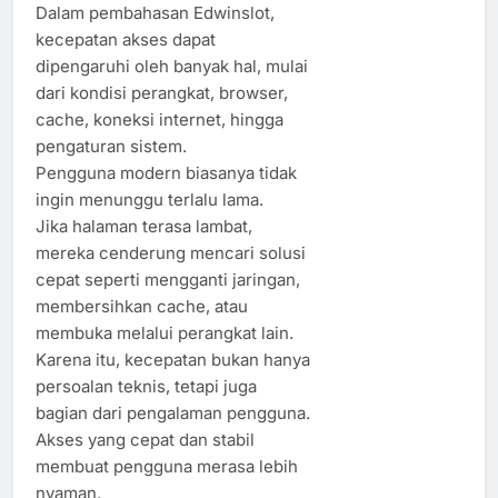
Dalam pembahasan Edwinslot,
kecepatan akses dapat
dipengaruhi oleh banyak hal, mulai
dari kondisi perangkat, browser,
cache, koneksi internet, hingga
pengaturan sistem.
Pengguna modern biasanya tidak
ingin menunggu terlalu lama.
Jika halaman terasa lambat,
mereka cenderung mencari solusi
cepat seperti mengganti jaringan,
membersihkan cache, atau
membuka melalui perangkat lain.
Karena itu, kecepatan bukan hanya
persoalan teknis, tetapi juga
bagian dari pengalaman pengguna.
Akses yang cepat dan stabil
membuat pengguna merasa lebih
nyaman.