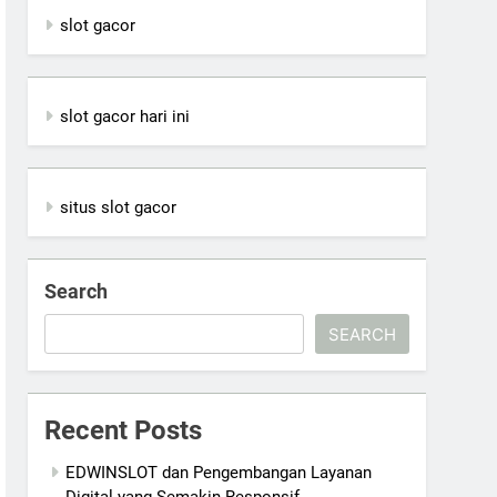
slot gacor
slot gacor hari ini
situs slot gacor
Search
SEARCH
Recent Posts
EDWINSLOT dan Pengembangan Layanan