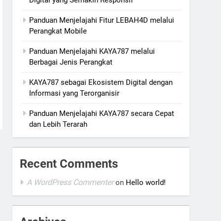
Digital yang Semakin Responsif
Panduan Menjelajahi Fitur LEBAH4D melalui
Perangkat Mobile
Panduan Menjelajahi KAYA787 melalui
Berbagai Jenis Perangkat
KAYA787 sebagai Ekosistem Digital dengan
Informasi yang Terorganisir
Panduan Menjelajahi KAYA787 secara Cepat
dan Lebih Terarah
Recent Comments
A WordPress Commenter
on
Hello world!