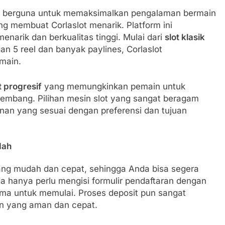
at berguna untuk memaksimalkan pengalaman bermain
ng membuat Corlaslot menarik. Platform ini
narik dan berkualitas tinggi. Mulai dari
slot klasik
n 5 reel dan banyak paylines, Corlaslot
main.
t progresif
yang memungkinkan pemain untuk
embang. Pilihan mesin slot yang sangat beragam
an yang sesuai dengan preferensi dan tujuan
dah
ang mudah dan cepat, sehingga Anda bisa segera
a hanya perlu mengisi formulir pendaftaran dengan
ama untuk memulai. Proses deposit pun sangat
n yang aman dan cepat.