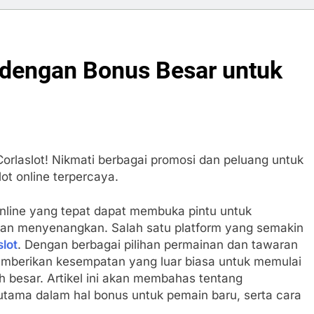
t dengan Bonus Besar untuk
orlaslot! Nikmati berbagai promosi dan peluang untuk
ot online terpercaya.
nline yang tepat dapat membuka pintu untuk
n menyenangkan. Salah satu platform yang semakin
slot
. Dengan berbagai pilihan permainan dan tawaran
emberikan kesempatan yang luar biasa untuk memulai
h besar. Artikel ini akan membahas tentang
utama dalam hal bonus untuk pemain baru, serta cara