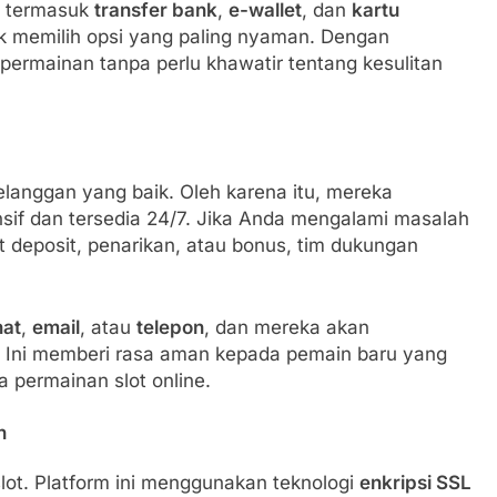
a termasuk
transfer bank
,
e-wallet
, dan
kartu
 memilih opsi yang paling nyaman. Dengan
permainan tanpa perlu khawatir tentang kesulitan
anggan yang baik. Oleh karena itu, mereka
if dan tersedia 24/7. Jika Anda mengalami masalah
t deposit, penarikan, atau bonus, tim dukungan
hat
,
email
, atau
telepon
, dan mereka akan
. Ini memberi rasa aman kepada pemain baru yang
 permainan slot online.
n
lot. Platform ini menggunakan teknologi
enkripsi SSL