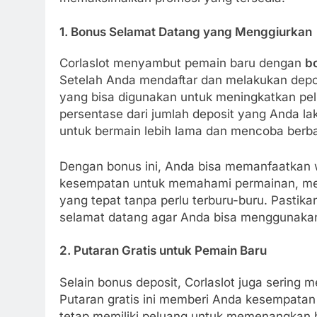
1.
Bonus Selamat Datang yang Menggiurkan
Corlaslot menyambut pemain baru dengan
b
Setelah Anda mendaftar dan melakukan depo
yang bisa digunakan untuk meningkatkan pe
persentase dari jumlah deposit yang Anda 
untuk bermain lebih lama dan mencoba berba
Dengan bonus ini, Anda bisa memanfaatkan w
kesempatan untuk memahami permainan, mengu
yang tepat tanpa perlu terburu-buru. Pastik
selamat datang agar Anda bisa menggunaka
2.
Putaran Gratis untuk Pemain Baru
Selain bonus deposit, Corlaslot juga sering
Putaran gratis ini memberi Anda kesempatan
tetap memiliki peluang untuk memenangkan h