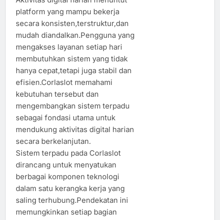
platform yang mampu bekerja
secara konsisten,terstruktur,dan
mudah diandalkan.Pengguna yang
mengakses layanan setiap hari
membutuhkan sistem yang tidak
hanya cepat,tetapi juga stabil dan
efisien.Corlaslot memahami
kebutuhan tersebut dan
mengembangkan sistem terpadu
sebagai fondasi utama untuk
mendukung aktivitas digital harian
secara berkelanjutan.
Sistem terpadu pada Corlaslot
dirancang untuk menyatukan
berbagai komponen teknologi
dalam satu kerangka kerja yang
saling terhubung.Pendekatan ini
memungkinkan setiap bagian