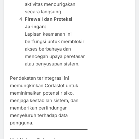
aktivitas mencurigakan
secara langsung.
Firewall dan Proteksi
Jaringan:
Lapisan keamanan ini
berfungsi untuk memblokir
akses berbahaya dan
mencegah upaya peretasan
atau penyusupan sistem.
Pendekatan terintegrasi ini
memungkinkan Corlaslot untuk
meminimalkan potensi risiko,
menjaga kestabilan sistem, dan
memberikan perlindungan
menyeluruh terhadap data
pengguna.