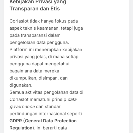
Kebijakan Privasi yang
Transparan dan Etis
Corlaslot tidak hanya fokus pada
aspek teknis keamanan, tetapi juga
pada transparansi dalam
pengelolaan data pengguna.
Platform ini menerapkan kebijakan
privasi yang jelas, di mana setiap
pengguna dapat mengetahui
bagaimana data mereka
dikumpulkan, disimpan, dan
digunakan.
Semua aktivitas pengolahan data di
Corlaslot mematuhi prinsip
data
governance
dan standar
perlindungan internasional seperti
GDPR (General Data Protection
Regulation)
. Ini berarti data