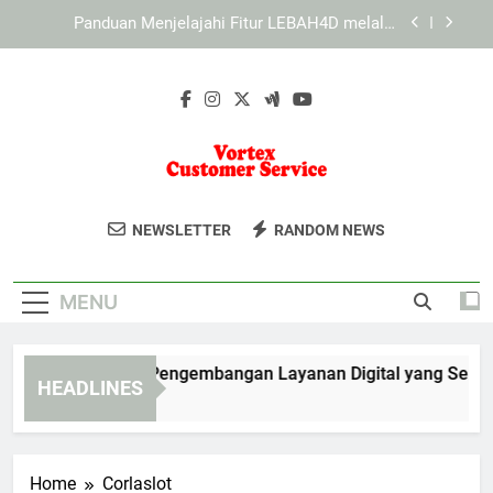
Skip
Panduan Menjelajahi KAYA787 melalui Berbagai
to
Jenis Perangkat
content
KAYA787 sebagai Ekosistem Digital dengan
Informasi yang Terorganisir
EDWINSLOT dan Pengembangan Layanan Digital
yang Semakin Responsif
Panduan Menjelajahi Fitur LEBAH4D melalui
Perangkat Mobile
Vortex
Dapatkan Layanan Pelanggan Terbaik
Panduan Menjelajahi KAYA787 melalui Berbagai
NEWSLETTER
RANDOM NEWS
Jenis Perangkat
Customer
Dengan Vortex Customer Service. Solusi
KAYA787 sebagai Ekosistem Digital dengan
Cepat Dan Profesional Untuk Kebutuhan
Informasi yang Terorganisir
Service
MENU
Anda.
WINSLOT dan Pengembangan Layanan Digital yang Semakin 
HEADLINES
Weeks Ago
Home
Corlaslot