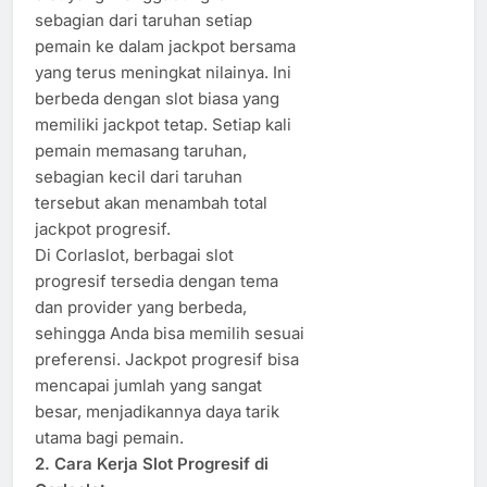
sebagian dari taruhan setiap
pemain ke dalam jackpot bersama
yang terus meningkat nilainya. Ini
berbeda dengan slot biasa yang
memiliki jackpot tetap. Setiap kali
pemain memasang taruhan,
sebagian kecil dari taruhan
tersebut akan menambah total
jackpot progresif.
Di Corlaslot, berbagai slot
progresif tersedia dengan tema
dan provider yang berbeda,
sehingga Anda bisa memilih sesuai
preferensi. Jackpot progresif bisa
mencapai jumlah yang sangat
besar, menjadikannya daya tarik
utama bagi pemain.
2. Cara Kerja Slot Progresif di