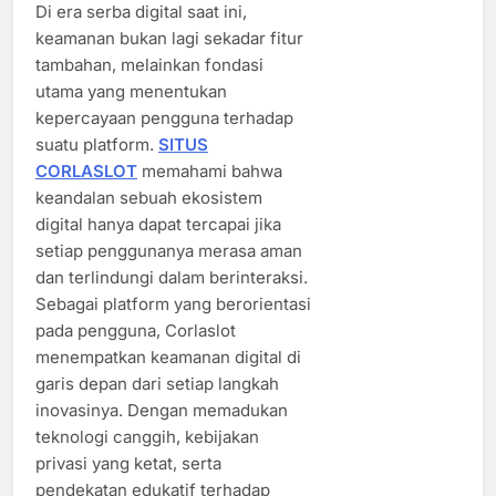
Di era serba digital saat ini,
keamanan bukan lagi sekadar fitur
tambahan, melainkan fondasi
utama yang menentukan
kepercayaan pengguna terhadap
suatu platform.
SITUS
CORLASLOT
memahami bahwa
keandalan sebuah ekosistem
digital hanya dapat tercapai jika
setiap penggunanya merasa aman
dan terlindungi dalam berinteraksi.
Sebagai platform yang berorientasi
pada pengguna, Corlaslot
menempatkan keamanan digital di
garis depan dari setiap langkah
inovasinya. Dengan memadukan
teknologi canggih, kebijakan
privasi yang ketat, serta
pendekatan edukatif terhadap