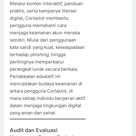
Melalui konten interaktif, panduan
praktis, serta kampanye literasi
digital, Corlaslot membantu
pengguna memahami cara
menjaga keamanan akun mereka
sendiri. Mulai dari penggunaan
kata sandi yang kuat, kewaspadaan
terhadap
phishing
, hingga
pentingnya memperbarui
perangkat lunak secara berkala.
Pendekatan edukatif ini
menciptakan budaya keamanan di
antara pengguna Corlaslot, di
mana setiap individu berperan aktif
dalam menjaga lingkungan digital
yang aman dan sehat.
Audit dan Evaluasi