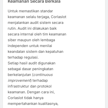
Keamanan Secara Berkala
Untuk memastikan standar
keamanan selalu terjaga, Corlaslot
menjalankan audit sistem secara
rutin. Audit ini dilakukan baik
secara internal oleh tim keamanan
siber maupun oleh lembaga
independen untuk menilai
keandalan sistem dan kepatuhan
terhadap regulasi.
Setiap hasil audit digunakan
sebagai dasar peningkatan
berkelanjutan (
continuous
improvement
) terhadap
infrastruktur dan protokol
keamanan. Dengan cara ini,
Corlaslot tidak hanya
mempertahankan kualitasnya,