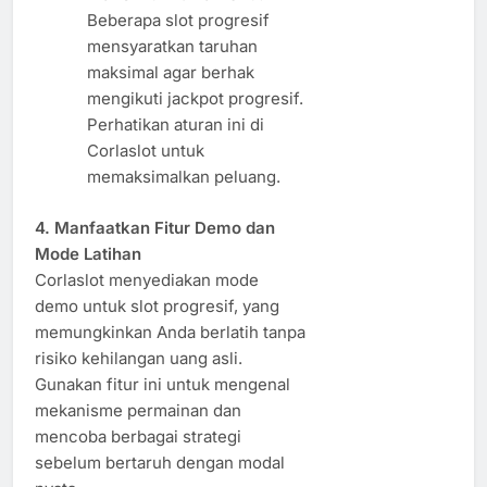
Beberapa slot progresif
mensyaratkan taruhan
maksimal agar berhak
mengikuti jackpot progresif.
Perhatikan aturan ini di
Corlaslot untuk
memaksimalkan peluang.
4. Manfaatkan Fitur Demo dan
Mode Latihan
Corlaslot menyediakan mode
demo untuk slot progresif, yang
memungkinkan Anda berlatih tanpa
risiko kehilangan uang asli.
Gunakan fitur ini untuk mengenal
mekanisme permainan dan
mencoba berbagai strategi
sebelum bertaruh dengan modal