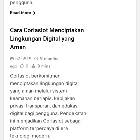
pengguna.
Read More
Cara Corlaslot Menciptakan
Lingkungan Digital yang
Aman
e7fa919
9 months
ago
0
8 mins
Corlaslot berkomitmen
menciptakan lingkungan digital
yang aman melalui sistem
keamanan berlapis, kebijakan
privasi transparan, dan edukasi
digital bagi pengguna. Pendekatan
ini menjadikan Corlaslot sebagai
platform terpercaya di era
teknologi modern.