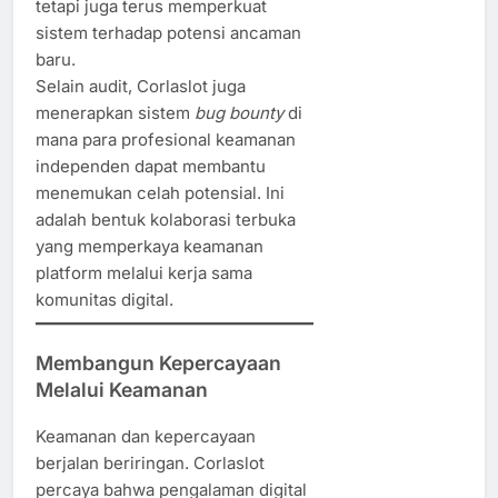
tetapi juga terus memperkuat
sistem terhadap potensi ancaman
baru.
Selain audit, Corlaslot juga
menerapkan sistem
bug bounty
di
mana para profesional keamanan
independen dapat membantu
menemukan celah potensial. Ini
adalah bentuk kolaborasi terbuka
yang memperkaya keamanan
platform melalui kerja sama
komunitas digital.
Membangun Kepercayaan
Melalui Keamanan
Keamanan dan kepercayaan
berjalan beriringan. Corlaslot
percaya bahwa pengalaman digital