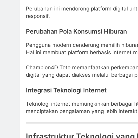
Perubahan ini mendorong platform digital 
responsif.
Perubahan Pola Konsumsi Hiburan
Pengguna modern cenderung memilih hiburan 
Hal ini membuat platform berbasis internet m
Champion4D Toto memanfaatkan perkembang
digital yang dapat diakses melalui berbagai 
Integrasi Teknologi Internet
Teknologi internet memungkinkan berbagai fitu
menciptakan pengalaman yang lebih interakti
Infrastruktur Teknologi yan