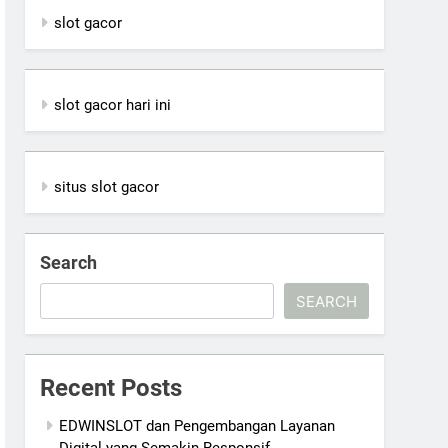
slot gacor
slot gacor hari ini
situs slot gacor
Search
SEARCH
Recent Posts
EDWINSLOT dan Pengembangan Layanan