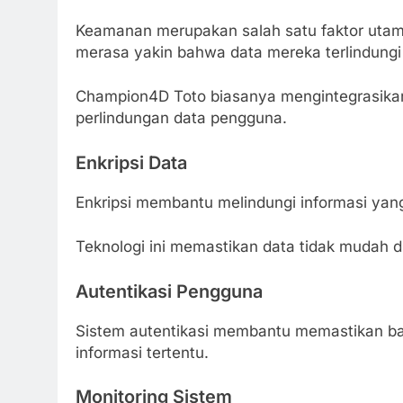
Keamanan merupakan salah satu faktor utama
merasa yakin bahwa data mereka terlindungi
Champion4D Toto biasanya mengintegrasik
perlindungan data pengguna.
Enkripsi Data
Enkripsi membantu melindungi informasi yang
Teknologi ini memastikan data tidak mudah d
Autentikasi Pengguna
Sistem autentikasi membantu memastikan b
informasi tertentu.
Monitoring Sistem