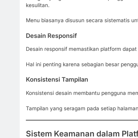
kesulitan.
Menu biasanya disusun secara sistematis u
Desain Responsif
Desain responsif memastikan platform dapat
Hal ini penting karena sebagian besar pengg
Konsistensi Tampilan
Konsistensi desain membantu pengguna mema
Tampilan yang seragam pada setiap halama
Sistem Keamanan dalam Platf