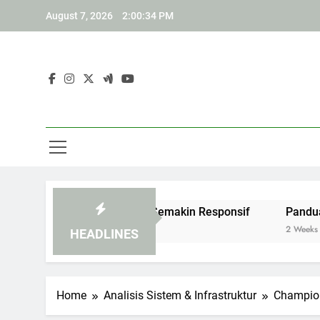
Skip
August 7, 2026
2:00:35 PM
to
content
Vor
Dapatkan 
n Digital yang Semakin Responsif
Panduan Menjelaja
2 Weeks Ago
HEADLINES
Home
Analisis Sistem & Infrastruktur
Champion