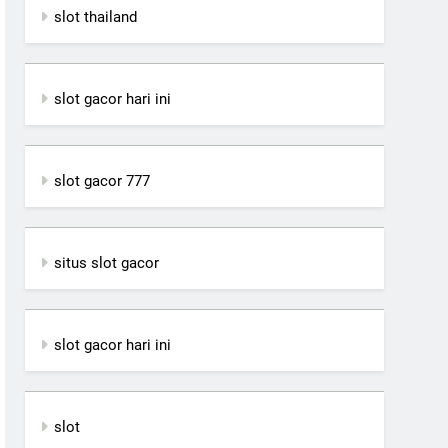
slot thailand
slot gacor hari ini
slot gacor 777
situs slot gacor
slot gacor hari ini
slot