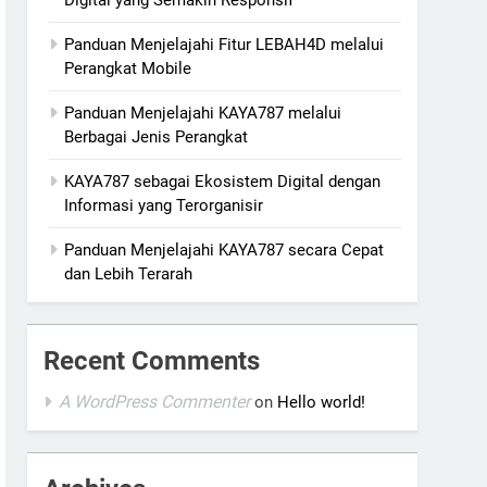
Digital yang Semakin Responsif
Panduan Menjelajahi Fitur LEBAH4D melalui
Perangkat Mobile
Panduan Menjelajahi KAYA787 melalui
Berbagai Jenis Perangkat
KAYA787 sebagai Ekosistem Digital dengan
Informasi yang Terorganisir
Panduan Menjelajahi KAYA787 secara Cepat
dan Lebih Terarah
Recent Comments
A WordPress Commenter
on
Hello world!