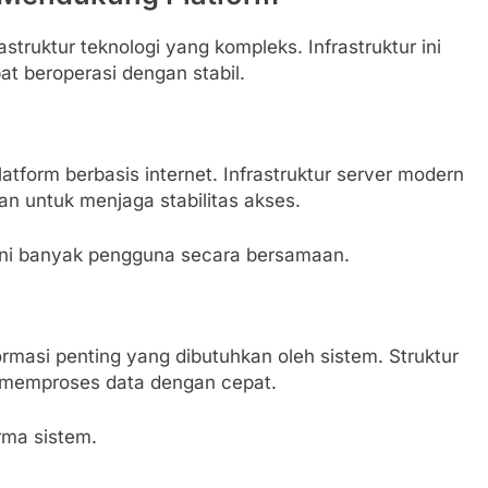
rastruktur teknologi yang kompleks. Infrastruktur ini
t beroperasi dengan stabil.
form berbasis internet. Infrastruktur server modern
n untuk menjaga stabilitas akses.
ni banyak pengguna secara bersamaan.
masi penting yang dibutuhkan oleh sistem. Struktur
 memproses data dengan cepat.
rma sistem.