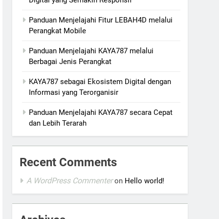
Digital yang Semakin Responsif
Panduan Menjelajahi Fitur LEBAH4D melalui
Perangkat Mobile
Panduan Menjelajahi KAYA787 melalui
Berbagai Jenis Perangkat
KAYA787 sebagai Ekosistem Digital dengan
Informasi yang Terorganisir
Panduan Menjelajahi KAYA787 secara Cepat
dan Lebih Terarah
Recent Comments
A WordPress Commenter
on
Hello world!