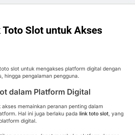
Toto Slot untuk Akses
to slot untuk mengakses platform digital dengan
ses, hingga pengalaman pengguna.
t dalam Platform Digital
ink akses memainkan peranan penting dalam
form. Hal ini juga berlaku pada
link toto slot
, yang
latform digital.