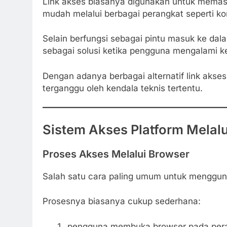
Link akses biasanya digunakan untuk mema
mudah melalui berbagai perangkat seperti k
Selain berfungsi sebagai pintu masuk ke dalam
sebagai solusi ketika pengguna mengalami k
Dengan adanya berbagai alternatif link aks
terganggu oleh kendala teknis tertentu.
Sistem Akses Platform Melalui
Proses Akses Melalui Browser
Salah satu cara paling umum untuk menggunaka
Prosesnya biasanya cukup sederhana:
pengguna membuka browser pada per