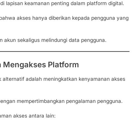
adi lapisan keamanan penting dalam platform digital.
 bahwa akses hanya diberikan kepada pengguna yang
 akun sekaligus melindungi data pengguna.
 Mengakses Platform
nk alternatif adalah meningkatkan kenyamanan akses
ng dengan mempertimbangkan pengalaman pengguna.
man akses antara lain: