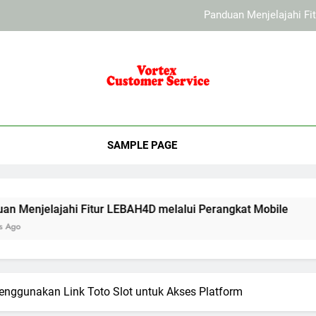
Panduan Menjelajahi Fi
Panduan Menjelajahi KAYA
KAYA787 sebagai Ekosistem Digit
tex Customer Service
EDWINSLOT dan Pengembangan Laya
Layanan Pelanggan Terbaik Dengan Vortex Customer Service. S
Panduan Menjelajahi Fi
SAMPLE PAGE
Panduan Menjelajahi KAYA
KAYA787 sebagai Ekosistem Digit
hi Fitur LEBAH4D melalui Perangkat Mobile
Panduan Me
2 Weeks Ago
enggunakan Link Toto Slot untuk Akses Platform