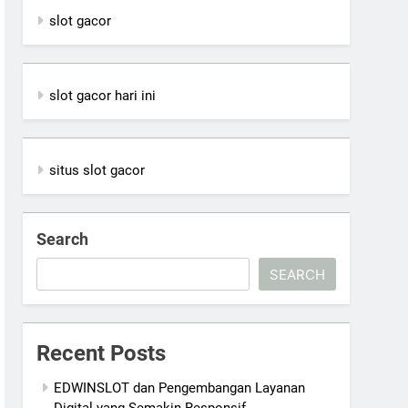
slot gacor
slot gacor hari ini
situs slot gacor
Search
SEARCH
Recent Posts
EDWINSLOT dan Pengembangan Layanan