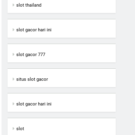
slot thailand
slot gacor hari ini
slot gacor 777
situs slot gacor
slot gacor hari ini
slot