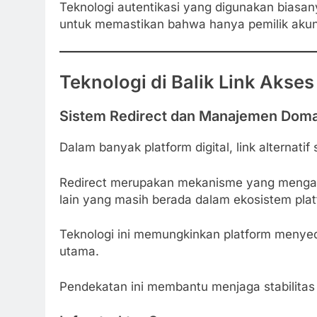
Teknologi autentikasi yang digunakan bias
untuk memastikan bahwa hanya pemilik akun
Teknologi di Balik Link Akses
Sistem Redirect dan Manajemen Doma
Dalam banyak platform digital, link alternat
Redirect merupakan mekanisme yang mengar
lain yang masih berada dalam ekosistem pla
Teknologi ini memungkinkan platform menye
utama.
Pendekatan ini membantu menjaga stabilitas 