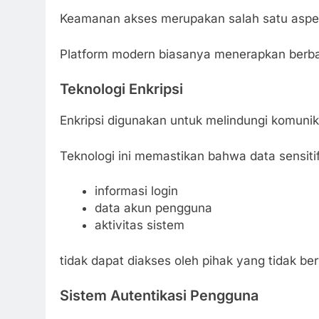
Keamanan akses merupakan salah satu aspek 
Platform modern biasanya menerapkan berba
Teknologi Enkripsi
Enkripsi digunakan untuk melindungi komunik
Teknologi ini memastikan bahwa data sensitif
informasi login
data akun pengguna
aktivitas sistem
tidak dapat diakses oleh pihak yang tidak b
Sistem Autentikasi Pengguna