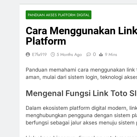
PANDUAN AKSES PLATFORM DIGITAL
Cara Menggunakan Link 
Platform
0
E7fa919
5 Months Ago
9 Mins
Panduan memahami cara menggunakan link to
aman, mulai dari sistem login, teknologi ak
Mengenal Fungsi Link Toto Slo
Dalam ekosistem platform digital modern, l
menghubungkan pengguna dengan sistem plat
berfungsi sebagai jalur akses menuju sistem p