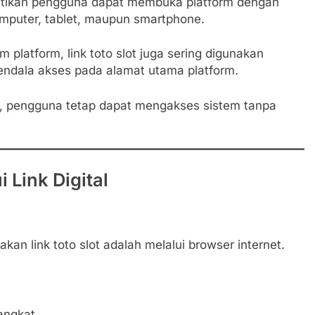
stikan pengguna dapat membuka platform dengan
omputer, tablet, maupun smartphone.
 platform, link toto slot juga sering digunakan
endala akses pada alamat utama platform.
es, pengguna tetap dapat mengakses sistem tanpa
 Link Digital
n link toto slot adalah melalui browser internet.
angkat