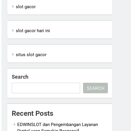
slot gacor
slot gacor hari ini
situs slot gacor
Search
SEARCH
Recent Posts
EDWINSLOT dan Pengembangan Layanan