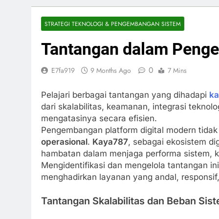
STRATEGI TEKNOLOGI & PENGEMBANGAN SISTEM
Tantangan dalam Peng
0
E7fa919
9 Months Ago
7 Mins
Pelajari berbagai tantangan yang dihadapi
k
dari skalabilitas, keamanan, integrasi tekno
mengatasinya secara efisien.
Pengembangan platform digital modern tidak
operasional
.
Kaya787
, sebagai ekosistem d
hambatan dalam menjaga performa sistem, k
Mengidentifikasi dan mengelola tantangan in
menghadirkan layanan yang andal, responsif
Tantangan Skalabilitas dan Beban Sis