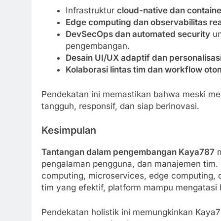
Infrastruktur
cloud-native dan contain
Edge computing dan observabilitas rea
DevSecOps dan automated security
un
pengembangan.
Desain UI/UX adaptif dan personalisas
Kolaborasi lintas tim dan workflow oto
Pendekatan ini memastikan bahwa meski men
tangguh, responsif, dan siap berinovasi.
Kesimpulan
Tantangan dalam pengembangan Kaya787
m
pengalaman pengguna, dan manajemen tim. D
computing, microservices, edge computing, o
tim yang efektif, platform mampu mengatasi 
Pendekatan holistik ini memungkinkan Kaya