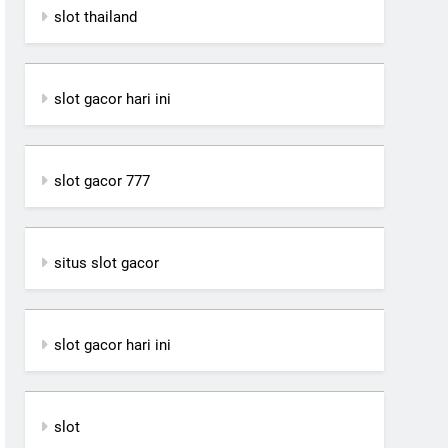
slot thailand
slot gacor hari ini
slot gacor 777
situs slot gacor
slot gacor hari ini
slot