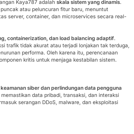
bangan Kaya787 adalah
skala sistem yang dinamis
.
 puncak atau peluncuran fitur baru, menuntut
 server, container, dan microservices secara real-
ng, containerization, dan load balancing adaptif
.
 trafik tidak akurat atau terjadi lonjakan tak terduga,
nurunan performa. Oleh karena itu, perencanaan
komponen kritis untuk menjaga kestabilan sistem.
,
keamanan siber dan perlindungan data pengguna
memastikan data pribadi, transaksi, dan interaksi
rmasuk serangan DDoS, malware, dan eksploitasi