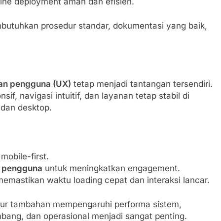
line deployment aman dan efisien.
mbutuhkan prosedur standar, dokumentasi yang baik,
an pengguna (UX)
tetap menjadi tantangan tersendiri.
, navigasi intuitif, dan layanan tetap stabil di
 dan desktop.
mobile-first.
ku pengguna
untuk meningkatkan engagement.
emastikan waktu loading cepat dan interaksi lancar.
itur tambahan mempengaruhi performa sistem,
mbang, dan operasional menjadi sangat penting.