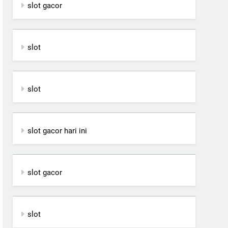
slot gacor
slot
slot
slot gacor hari ini
slot gacor
slot