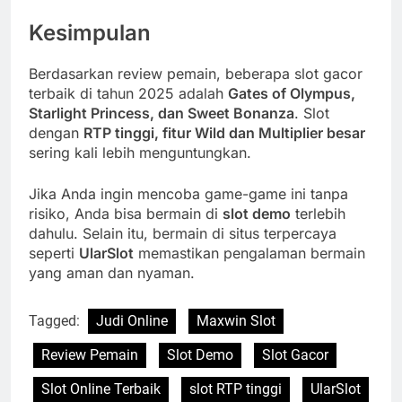
Kesimpulan
Berdasarkan review pemain, beberapa slot gacor
terbaik di tahun 2025 adalah
Gates of Olympus,
Starlight Princess, dan Sweet Bonanza
. Slot
dengan
RTP tinggi, fitur Wild dan Multiplier besar
sering kali lebih menguntungkan.
Jika Anda ingin mencoba game-game ini tanpa
risiko, Anda bisa bermain di
slot demo
terlebih
dahulu. Selain itu, bermain di situs terpercaya
seperti
UlarSlot
memastikan pengalaman bermain
yang aman dan nyaman.
Tagged:
Judi Online
Maxwin Slot
Review Pemain
Slot Demo
Slot Gacor
Slot Online Terbaik
slot RTP tinggi
UlarSlot