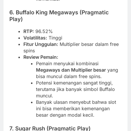
6. Buffalo King Megaways (Pragmatic
Play)
RTP:
96.52%
Volatilitas:
Tinggi
Fitur Unggulan:
Multiplier besar dalam free
spins
Review Pemain:
Pemain menyukai kombinasi
Megaways dan Multiplier besar
yang
bisa muncul dalam free spins.
Potensi kemenangan sangat tinggi,
terutama jika banyak simbol Buffalo
muncul.
Banyak ulasan menyebut bahwa slot
ini bisa memberikan kemenangan
besar dengan modal kecil.
7. Sugar Rush (Pragmatic Play)