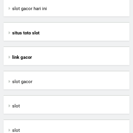
slot gacor hari ini
situs toto slot
link gacor
slot gacor
slot
slot