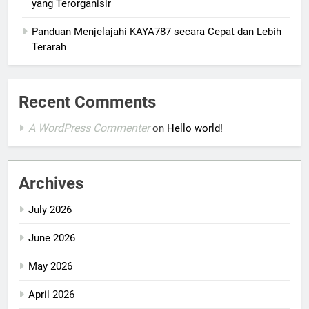
yang Terorganisir
Panduan Menjelajahi KAYA787 secara Cepat dan Lebih
Terarah
Recent Comments
A WordPress Commenter
on
Hello world!
Archives
July 2026
June 2026
May 2026
April 2026