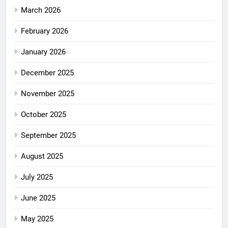
March 2026
February 2026
January 2026
December 2025
November 2025
October 2025
September 2025
August 2025
July 2025
June 2025
May 2025