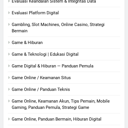
Evaluasi Keandalan Sistem & Integritas Data
Evaluasi Platform Digital
Gambling, Slot Machines, Online Casino, Strategi
Bermain
Game & Hiburan
Game & Teknologi | Edukasi Digital
Game Digital & Hiburan — Panduan Pemula
Game Online / Keamanan Situs
Game Online / Panduan Teknis
Game Online, Keamanan Akun, Tips Pemain, Mobile
Gaming, Panduan Pemula, Strategi Game
Game Online, Panduan Bermain, Hiburan Digital