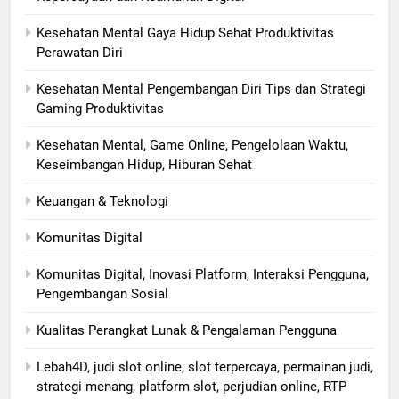
Kesehatan Mental Gaya Hidup Sehat Produktivitas
Perawatan Diri
Kesehatan Mental Pengembangan Diri Tips dan Strategi
Gaming Produktivitas
Kesehatan Mental, Game Online, Pengelolaan Waktu,
Keseimbangan Hidup, Hiburan Sehat
Keuangan & Teknologi
Komunitas Digital
Komunitas Digital, Inovasi Platform, Interaksi Pengguna,
Pengembangan Sosial
Kualitas Perangkat Lunak & Pengalaman Pengguna
Lebah4D, judi slot online, slot terpercaya, permainan judi,
strategi menang, platform slot, perjudian online, RTP