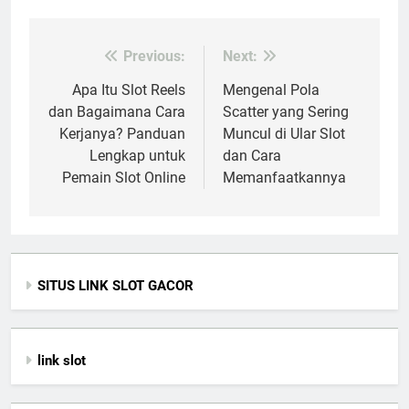
Previous:
Next:
Post
navigation
Apa Itu Slot Reels
Mengenal Pola
dan Bagaimana Cara
Scatter yang Sering
Kerjanya? Panduan
Muncul di Ular Slot
Lengkap untuk
dan Cara
Pemain Slot Online
Memanfaatkannya
SITUS LINK SLOT GACOR
link slot