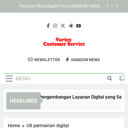
Skip
Panduan Menjelajahi KAYA787 melalui Berbagai
to
Jenis Perangkat
content
KAYA787 sebagai Ekosistem Digital dengan
Informasi yang Terorganisir
EDWINSLOT dan Pengembangan Layanan Digital
yang Semakin Responsif
Panduan Menjelajahi Fitur LEBAH4D melalui
Perangkat Mobile
Vortex
Dapatkan Layanan Pelanggan Terbaik
Panduan Menjelajahi KAYA787 melalui Berbagai
NEWSLETTER
RANDOM NEWS
Jenis Perangkat
Customer
Dengan Vortex Customer Service. Solusi
KAYA787 sebagai Ekosistem Digital dengan
Cepat Dan Profesional Untuk Kebutuhan
Informasi yang Terorganisir
Service
MENU
Anda.
WINSLOT dan Pengembangan Layanan Digital yang Semakin 
HEADLINES
Weeks Ago
Home
UX permainan digital