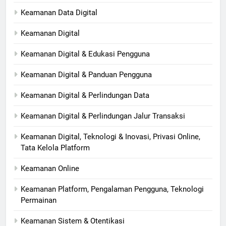
Keamanan Data Digital
Keamanan Digital
Keamanan Digital & Edukasi Pengguna
Keamanan Digital & Panduan Pengguna
Keamanan Digital & Perlindungan Data
Keamanan Digital & Perlindungan Jalur Transaksi
Keamanan Digital, Teknologi & Inovasi, Privasi Online,
Tata Kelola Platform
Keamanan Online
Keamanan Platform, Pengalaman Pengguna, Teknologi
Permainan
Keamanan Sistem & Otentikasi