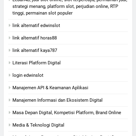
strategi menang, platform slot, perjudian online, RTP
tinggi, permainan slot populer
link alternatif edwinslot
link alternatif horas88
link alternatif kaya787
Literasi Platform Digital
login edwinslot
Manajemen API & Keamanan Aplikasi
Manajemen Informasi dan Ekosistem Digital
Masa Depan Digital, Kompetisi Platform, Brand Online
Media & Teknologi Digital