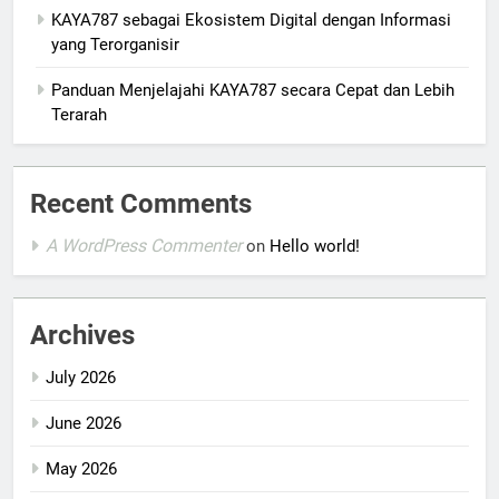
KAYA787 sebagai Ekosistem Digital dengan Informasi
yang Terorganisir
Panduan Menjelajahi KAYA787 secara Cepat dan Lebih
Terarah
Recent Comments
A WordPress Commenter
on
Hello world!
Archives
July 2026
June 2026
May 2026