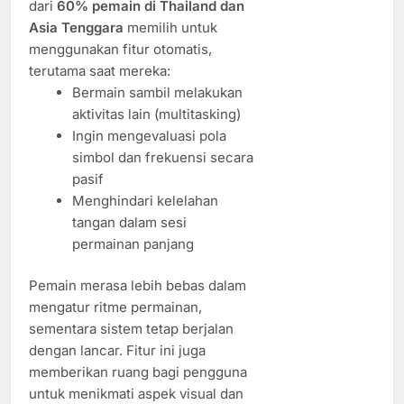
dari
60% pemain di Thailand dan
Asia Tenggara
memilih untuk
menggunakan fitur otomatis,
terutama saat mereka:
Bermain sambil melakukan
aktivitas lain (multitasking)
Ingin mengevaluasi pola
simbol dan frekuensi secara
pasif
Menghindari kelelahan
tangan dalam sesi
permainan panjang
Pemain merasa lebih bebas dalam
mengatur ritme permainan,
sementara sistem tetap berjalan
dengan lancar. Fitur ini juga
memberikan ruang bagi pengguna
untuk menikmati aspek visual dan