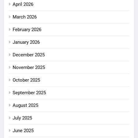
April 2026
March 2026
February 2026
January 2026
December 2025
November 2025
October 2025
September 2025
August 2025
July 2025
June 2025