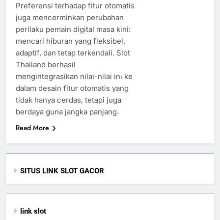
Preferensi terhadap fitur otomatis
juga mencerminkan perubahan
perilaku pemain digital masa kini:
mencari hiburan yang fleksibel,
adaptif, dan tetap terkendali. Slot
Thailand berhasil
mengintegrasikan nilai-nilai ini ke
dalam desain fitur otomatis yang
tidak hanya cerdas, tetapi juga
berdaya guna jangka panjang.
Read More
SITUS LINK SLOT GACOR
link slot