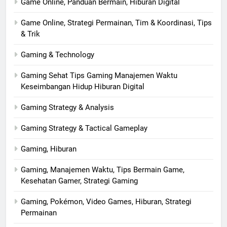
Game Online, Panduan Bermain, Hiburan Digital
Game Online, Strategi Permainan, Tim & Koordinasi, Tips
& Trik
Gaming & Technology
Gaming Sehat Tips Gaming Manajemen Waktu
Keseimbangan Hidup Hiburan Digital
Gaming Strategy & Analysis
Gaming Strategy & Tactical Gameplay
Gaming, Hiburan
Gaming, Manajemen Waktu, Tips Bermain Game,
Kesehatan Gamer, Strategi Gaming
Gaming, Pokémon, Video Games, Hiburan, Strategi
Permainan