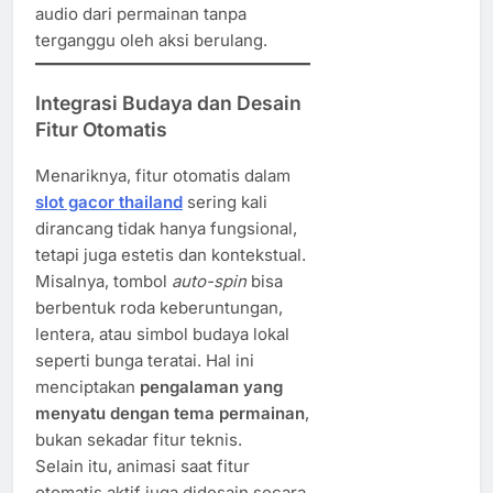
audio dari permainan tanpa
terganggu oleh aksi berulang.
Integrasi Budaya dan Desain
Fitur Otomatis
Menariknya, fitur otomatis dalam
slot gacor thailand
sering kali
dirancang tidak hanya fungsional,
tetapi juga estetis dan kontekstual.
Misalnya, tombol
auto-spin
bisa
berbentuk roda keberuntungan,
lentera, atau simbol budaya lokal
seperti bunga teratai. Hal ini
menciptakan
pengalaman yang
menyatu dengan tema permainan
,
bukan sekadar fitur teknis.
Selain itu, animasi saat fitur
otomatis aktif juga didesain secara