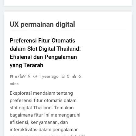
UX permainan digital
Preferensi Fitur Otomatis
dalam Slot Digital Thailand:
Efisiensi dan Pengalaman
yang Terarah
e7fa919
1 year ago
0
6
mins
Eksplorasi mendalam tentang
preferensi fitur otomatis dalam
slot digital Thailand. Temukan
bagaimana fitur ini memengaruhi
efisiensi, kenyamanan, dan
interaktivitas dalam pengalaman