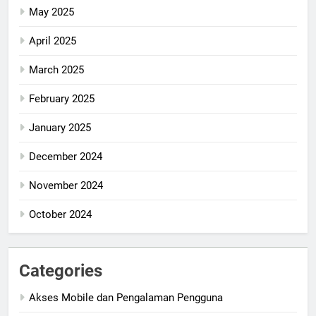
May 2025
April 2025
March 2025
February 2025
January 2025
December 2024
November 2024
October 2024
Categories
Akses Mobile dan Pengalaman Pengguna