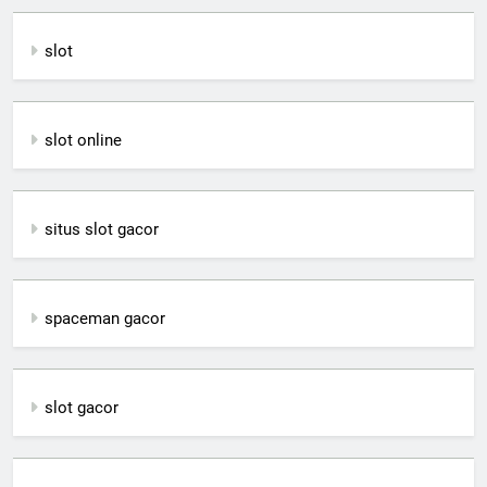
slot
slot online
situs slot gacor
spaceman gacor
slot gacor