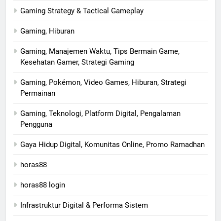
Gaming Strategy & Tactical Gameplay
Gaming, Hiburan
Gaming, Manajemen Waktu, Tips Bermain Game,
Kesehatan Gamer, Strategi Gaming
Gaming, Pokémon, Video Games, Hiburan, Strategi
Permainan
Gaming, Teknologi, Platform Digital, Pengalaman
Pengguna
Gaya Hidup Digital, Komunitas Online, Promo Ramadhan
horas88
horas88 login
Infrastruktur Digital & Performa Sistem