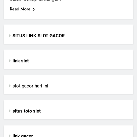
Read More
SITUS LINK SLOT GACOR
link slot
slot gacor hari ini
situs toto slot
link gacor