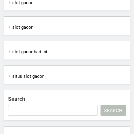
slot gacor
slot gacor
slot gacor hari ini
situs slot gacor
Search
SEARCH