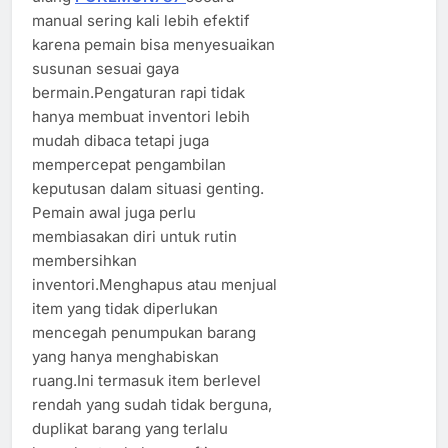
manual sering kali lebih efektif
karena pemain bisa menyesuaikan
susunan sesuai gaya
bermain.Pengaturan rapi tidak
hanya membuat inventori lebih
mudah dibaca tetapi juga
mempercepat pengambilan
keputusan dalam situasi genting.
Pemain awal juga perlu
membiasakan diri untuk rutin
membersihkan
inventori.Menghapus atau menjual
item yang tidak diperlukan
mencegah penumpukan barang
yang hanya menghabiskan
ruang.Ini termasuk item berlevel
rendah yang sudah tidak berguna,
duplikat barang yang terlalu