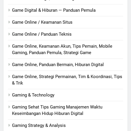
Game Digital & Hiburan — Panduan Pemula
Game Online / Keamanan Situs
Game Online / Panduan Teknis
Game Online, Keamanan Akun, Tips Pemain, Mobile
Gaming, Panduan Pemula, Strategi Game
Game Online, Panduan Bermain, Hiburan Digital
Game Online, Strategi Permainan, Tim & Koordinasi, Tips
& Trik
Gaming & Technology
Gaming Sehat Tips Gaming Manajemen Waktu
Keseimbangan Hidup Hiburan Digital
Gaming Strategy & Analysis