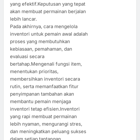
yang efektif.Keputusan yang tepat
akan membuat permainan berjalan
lebih lancar.
Pada akhirnya, cara mengelola
inventori untuk pemain awal adalah
proses yang membutuhkan
kebiasaan, pemahaman, dan
evaluasi secara
bertahap.Mengenali fungsi item,
menentukan prioritas,
membersihkan inventori secara
rutin, serta memanfaatkan fitur
penyimpanan tambahan akan
membantu pemain menjaga
inventori tetap efisien.Inventori
yang rapi membuat permainan
lebih nyaman, mengurangi stres,
dan meningkatkan peluang sukses
dalam setiap tantangan.