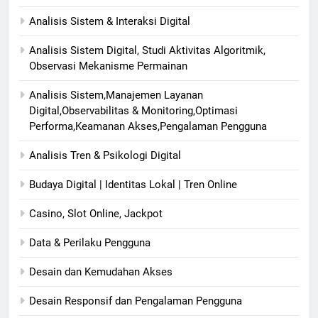
Analisis Sistem & Interaksi Digital
Analisis Sistem Digital, Studi Aktivitas Algoritmik,
Observasi Mekanisme Permainan
Analisis Sistem,Manajemen Layanan
Digital,Observabilitas & Monitoring,Optimasi
Performa,Keamanan Akses,Pengalaman Pengguna
Analisis Tren & Psikologi Digital
Budaya Digital | Identitas Lokal | Tren Online
Casino, Slot Online, Jackpot
Data & Perilaku Pengguna
Desain dan Kemudahan Akses
Desain Responsif dan Pengalaman Pengguna