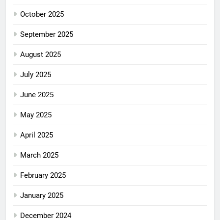
October 2025
September 2025
August 2025
July 2025
June 2025
May 2025
April 2025
March 2025
February 2025
January 2025
December 2024