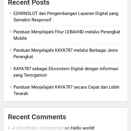
Recent Posts
EDWINSLOT dan Pengembangan Layanan Digital yang
Semakin Responsif
Panduan Menjelajahi Fitur LEBAH4D melalui Perangkat
Mobile
Panduan Menjelajahi KAYA787 melalui Berbagai Jenis
Perangkat
KAYA787 sebagai Ekosistem Digital dengan Informasi
yang Terorganisir
Panduan Menjelajahi KAYA787 secara Cepat dan Lebih
Terarah
Recent Comments
A WordPress Commenter
on
Hello world!