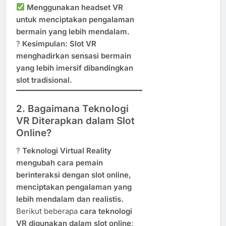
Menggunakan headset VR
untuk menciptakan pengalaman
bermain yang lebih mendalam.
?
Kesimpulan:
Slot VR
menghadirkan sensasi bermain
yang lebih imersif dibandingkan
slot tradisional.
2. Bagaimana Teknologi
VR Diterapkan dalam Slot
Online?
?
Teknologi Virtual Reality
mengubah cara pemain
berinteraksi dengan slot online,
menciptakan pengalaman yang
lebih mendalam dan realistis.
Berikut beberapa
cara teknologi
VR digunakan dalam slot online
: