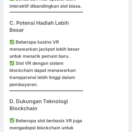
interaktif dibandingkan slot biasa.
C. Potensi Hadiah Lebih
Besar
Beberapa kasino VR
menawarkan jackpot lebih besar
untuk menarik pemain baru.
Slot VR dengan sistem
blockchain dapat menawarkan
transparansi lebih tinggi dalam
pembayaran.
D. Dukungan Teknologi
Blockchain
Beberapa slot berbasis VR juga
mengadopsi blockchain untuk