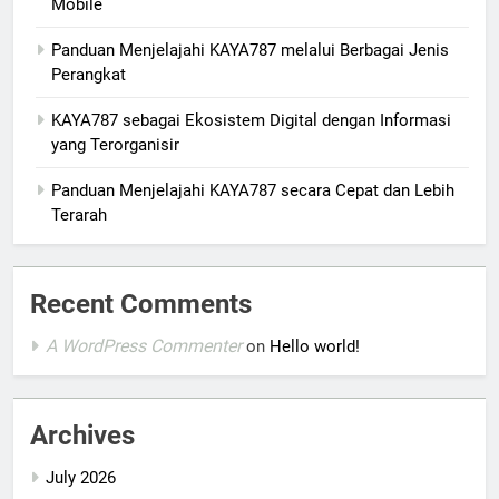
Mobile
Panduan Menjelajahi KAYA787 melalui Berbagai Jenis
Perangkat
KAYA787 sebagai Ekosistem Digital dengan Informasi
yang Terorganisir
Panduan Menjelajahi KAYA787 secara Cepat dan Lebih
Terarah
Recent Comments
A WordPress Commenter
on
Hello world!
Archives
July 2026