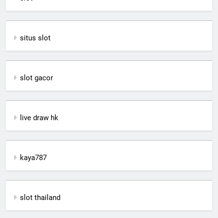
situs slot
slot gacor
live draw hk
kaya787
slot thailand