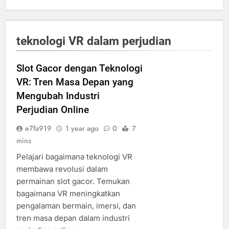
teknologi VR dalam perjudian
Slot Gacor dengan Teknologi
VR: Tren Masa Depan yang
Mengubah Industri
Perjudian Online
e7fa919
1 year ago
0
7
mins
Pelajari bagaimana teknologi VR
membawa revolusi dalam
permainan slot gacor. Temukan
bagaimana VR meningkatkan
pengalaman bermain, imersi, dan
tren masa depan dalam industri