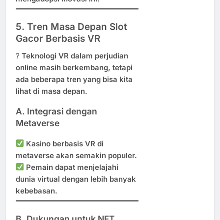
5. Tren Masa Depan Slot
Gacor Berbasis VR
?
Teknologi VR dalam perjudian
online masih berkembang, tetapi
ada beberapa tren yang bisa kita
lihat di masa depan.
A. Integrasi dengan
Metaverse
Kasino berbasis VR di
metaverse akan semakin populer.
Pemain dapat menjelajahi
dunia virtual dengan lebih banyak
kebebasan.
B. Dukungan untuk NFT