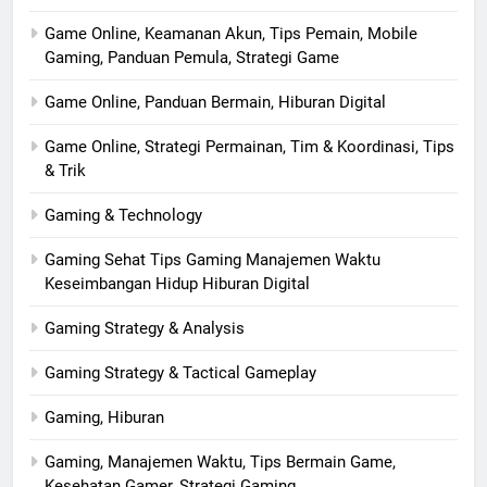
Game Online, Keamanan Akun, Tips Pemain, Mobile
Gaming, Panduan Pemula, Strategi Game
Game Online, Panduan Bermain, Hiburan Digital
Game Online, Strategi Permainan, Tim & Koordinasi, Tips
& Trik
Gaming & Technology
Gaming Sehat Tips Gaming Manajemen Waktu
Keseimbangan Hidup Hiburan Digital
Gaming Strategy & Analysis
Gaming Strategy & Tactical Gameplay
Gaming, Hiburan
Gaming, Manajemen Waktu, Tips Bermain Game,
Kesehatan Gamer, Strategi Gaming