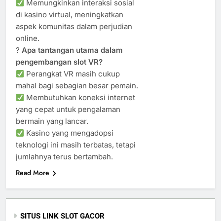
Memungkinkan interaksi sosial
di kasino virtual, meningkatkan
aspek komunitas dalam perjudian
online.
?
Apa tantangan utama dalam
pengembangan slot VR?
Perangkat VR masih cukup
mahal bagi sebagian besar pemain.
Membutuhkan koneksi internet
yang cepat untuk pengalaman
bermain yang lancar.
Kasino yang mengadopsi
teknologi ini masih terbatas, tetapi
jumlahnya terus bertambah.
Read More
SITUS LINK SLOT GACOR