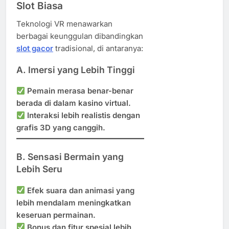
Slot Biasa
Teknologi VR menawarkan
berbagai keunggulan dibandingkan
slot gacor
tradisional, di antaranya:
A. Imersi yang Lebih Tinggi
Pemain merasa benar-benar
berada di dalam kasino virtual.
Interaksi lebih realistis dengan
grafis 3D yang canggih.
B. Sensasi Bermain yang
Lebih Seru
Efek suara dan animasi yang
lebih mendalam meningkatkan
keseruan permainan.
Bonus dan fitur spesial lebih