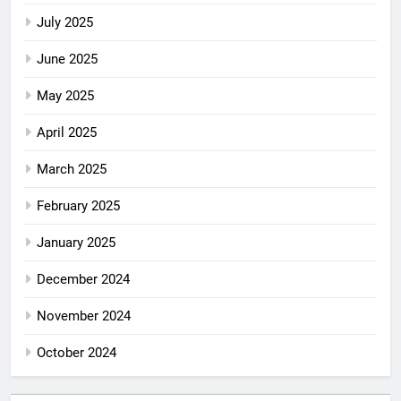
July 2025
June 2025
May 2025
April 2025
March 2025
February 2025
January 2025
December 2024
November 2024
October 2024