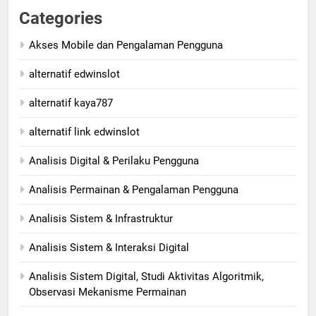
Categories
Akses Mobile dan Pengalaman Pengguna
alternatif edwinslot
alternatif kaya787
alternatif link edwinslot
Analisis Digital & Perilaku Pengguna
Analisis Permainan & Pengalaman Pengguna
Analisis Sistem & Infrastruktur
Analisis Sistem & Interaksi Digital
Analisis Sistem Digital, Studi Aktivitas Algoritmik,
Observasi Mekanisme Permainan