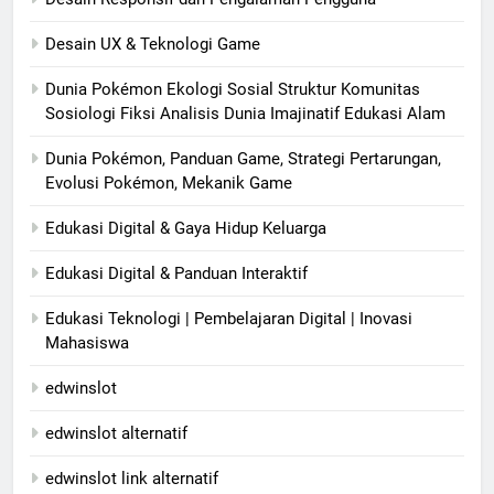
Desain UX & Teknologi Game
Dunia Pokémon Ekologi Sosial Struktur Komunitas
Sosiologi Fiksi Analisis Dunia Imajinatif Edukasi Alam
Dunia Pokémon, Panduan Game, Strategi Pertarungan,
Evolusi Pokémon, Mekanik Game
Edukasi Digital & Gaya Hidup Keluarga
Edukasi Digital & Panduan Interaktif
Edukasi Teknologi | Pembelajaran Digital | Inovasi
Mahasiswa
edwinslot
edwinslot alternatif
edwinslot link alternatif