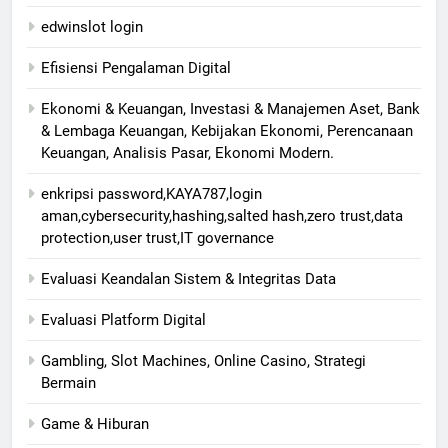
edwinslot login
Efisiensi Pengalaman Digital
Ekonomi & Keuangan, Investasi & Manajemen Aset, Bank
& Lembaga Keuangan, Kebijakan Ekonomi, Perencanaan
Keuangan, Analisis Pasar, Ekonomi Modern.
enkripsi password,KAYA787,login
aman,cybersecurity,hashing,salted hash,zero trust,data
protection,user trust,IT governance
Evaluasi Keandalan Sistem & Integritas Data
Evaluasi Platform Digital
Gambling, Slot Machines, Online Casino, Strategi
Bermain
Game & Hiburan