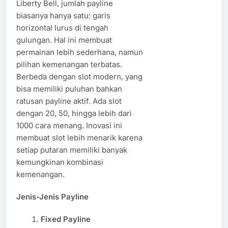
Liberty Bell, jumlah payline
biasanya hanya satu: garis
horizontal lurus di tengah
gulungan. Hal ini membuat
permainan lebih sederhana, namun
pilihan kemenangan terbatas.
Berbeda dengan slot modern, yang
bisa memiliki puluhan bahkan
ratusan payline aktif. Ada slot
dengan 20, 50, hingga lebih dari
1000 cara menang. Inovasi ini
membuat slot lebih menarik karena
setiap putaran memiliki banyak
kemungkinan kombinasi
kemenangan.
Jenis-Jenis Payline
Fixed Payline