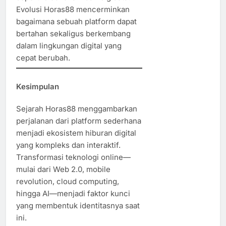
Evolusi Horas88 mencerminkan
bagaimana sebuah platform dapat
bertahan sekaligus berkembang
dalam lingkungan digital yang
cepat berubah.
Kesimpulan
Sejarah Horas88 menggambarkan
perjalanan dari platform sederhana
menjadi ekosistem hiburan digital
yang kompleks dan interaktif.
Transformasi teknologi online—
mulai dari Web 2.0, mobile
revolution, cloud computing,
hingga AI—menjadi faktor kunci
yang membentuk identitasnya saat
ini.