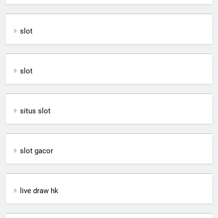
slot
slot
situs slot
slot gacor
live draw hk