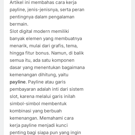
Artikel ini membahas cara kerja
payline, jenis-jenisnya, serta peran
pentingnya dalam pengalaman
bermain.
Slot digital modern memiliki
banyak elemen yang membuatnya
menarik, mulai dari grafis, tema,
hingga fitur bonus. Namun, di balik
semua itu, ada satu komponen
dasar yang menentukan bagaimana
kemenangan dihitung, yaitu
payline
. Payline atau garis
pembayaran adalah inti dari sistem
slot, karena melalui garis inilah
simbol-simbol membentuk
kombinasi yang berbuah
kemenangan. Memahami cara
kerja payline menjadi kunci
penting bagi siapa pun yang ingin