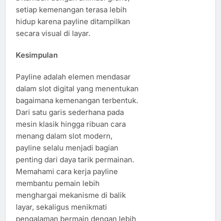
setiap kemenangan terasa lebih
hidup karena payline ditampilkan
secara visual di layar.
Kesimpulan
Payline adalah elemen mendasar
dalam slot digital yang menentukan
bagaimana kemenangan terbentuk.
Dari satu garis sederhana pada
mesin klasik hingga ribuan cara
menang dalam slot modern,
payline selalu menjadi bagian
penting dari daya tarik permainan.
Memahami cara kerja payline
membantu pemain lebih
menghargai mekanisme di balik
layar, sekaligus menikmati
pengalaman bermain dengan lebih