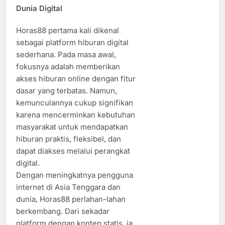
Dunia Digital
Horas88 pertama kali dikenal
sebagai platform hiburan digital
sederhana. Pada masa awal,
fokusnya adalah memberikan
akses hiburan online dengan fitur
dasar yang terbatas. Namun,
kemunculannya cukup signifikan
karena mencerminkan kebutuhan
masyarakat untuk mendapatkan
hiburan praktis, fleksibel, dan
dapat diakses melalui perangkat
digital.
Dengan meningkatnya pengguna
internet di Asia Tenggara dan
dunia, Horas88 perlahan-lahan
berkembang. Dari sekadar
platform dengan konten statis, ia