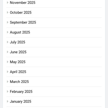
November 2025
October 2025
September 2025
August 2025
July 2025
June 2025
May 2025
April 2025
March 2025
February 2025
January 2025