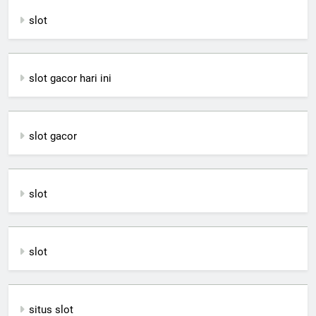
slot
slot gacor hari ini
slot gacor
slot
slot
situs slot