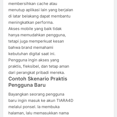
membersihkan cache atau
menutup aplikasi lain yang berjalan
di latar belakang dapat membantu
meningkatkan performa.
Akses mobile yang baik tidak
hanya memudahkan pengguna,
tetapi juga memperkuat kesan
bahwa brand memahami
kebutuhan digital saat ini.
Pengguna ingin akses yang
praktis, fleksibel, dan tetap aman
dari perangkat pribadi mereka.
Contoh Skenario Praktis
Pengguna Baru
Bayangkan seorang pengguna
baru ingin masuk ke akun TIARA4D
melalui ponsel. Ia membuka
halaman, lalu memasukkan nama