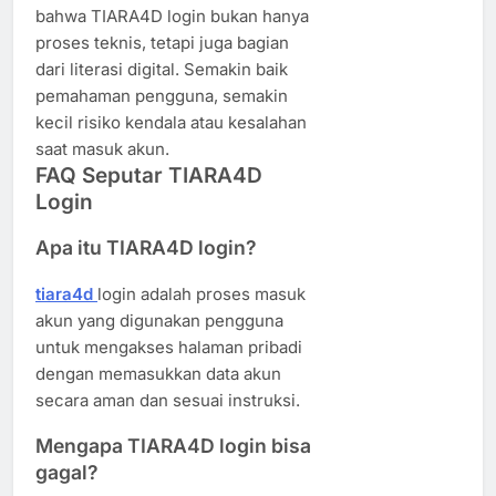
bahwa TIARA4D login bukan hanya
proses teknis, tetapi juga bagian
dari literasi digital. Semakin baik
pemahaman pengguna, semakin
kecil risiko kendala atau kesalahan
saat masuk akun.
FAQ Seputar TIARA4D
Login
Apa itu TIARA4D login?
tiara4d
login adalah proses masuk
akun yang digunakan pengguna
untuk mengakses halaman pribadi
dengan memasukkan data akun
secara aman dan sesuai instruksi.
Mengapa TIARA4D login bisa
gagal?