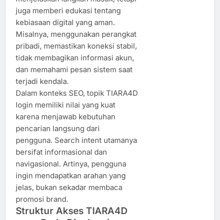
juga memberi edukasi tentang
kebiasaan digital yang aman.
Misalnya, menggunakan perangkat
pribadi, memastikan koneksi stabil,
tidak membagikan informasi akun,
dan memahami pesan sistem saat
terjadi kendala.
Dalam konteks SEO, topik TIARA4D
login memiliki nilai yang kuat
karena menjawab kebutuhan
pencarian langsung dari
pengguna. Search intent utamanya
bersifat informasional dan
navigasional. Artinya, pengguna
ingin mendapatkan arahan yang
jelas, bukan sekadar membaca
promosi brand.
Struktur Akses TIARA4D