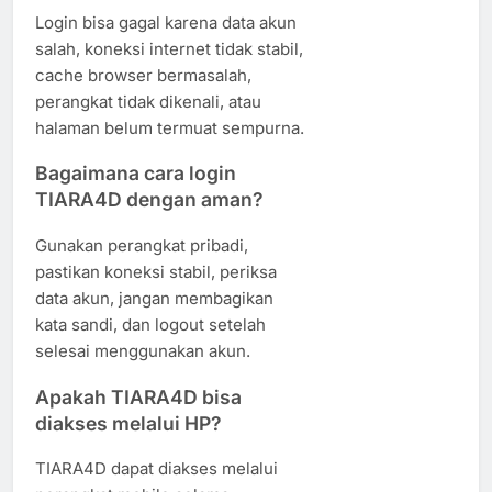
Login bisa gagal karena data akun
salah, koneksi internet tidak stabil,
cache browser bermasalah,
perangkat tidak dikenali, atau
halaman belum termuat sempurna.
Bagaimana cara login
TIARA4D dengan aman?
Gunakan perangkat pribadi,
pastikan koneksi stabil, periksa
data akun, jangan membagikan
kata sandi, dan logout setelah
selesai menggunakan akun.
Apakah TIARA4D bisa
diakses melalui HP?
TIARA4D dapat diakses melalui