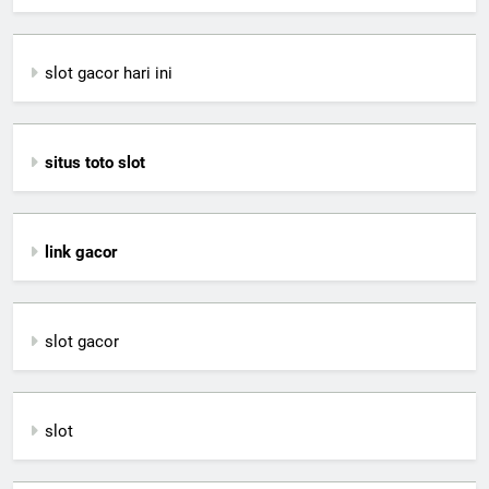
slot gacor hari ini
situs toto slot
link gacor
slot gacor
slot