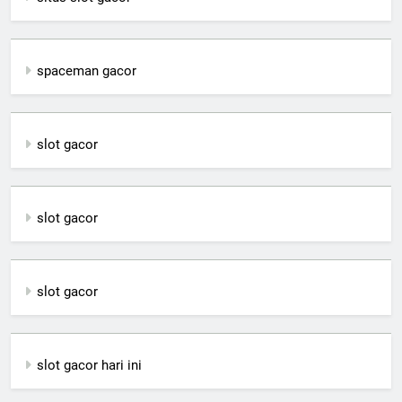
spaceman gacor
slot gacor
slot gacor
slot gacor
slot gacor hari ini