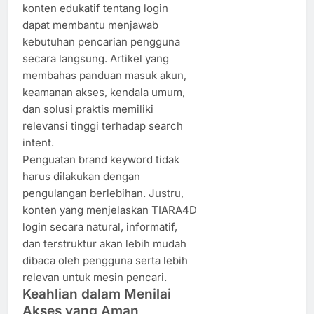
konten edukatif tentang login
dapat membantu menjawab
kebutuhan pencarian pengguna
secara langsung. Artikel yang
membahas panduan masuk akun,
keamanan akses, kendala umum,
dan solusi praktis memiliki
relevansi tinggi terhadap search
intent.
Penguatan brand keyword tidak
harus dilakukan dengan
pengulangan berlebihan. Justru,
konten yang menjelaskan TIARA4D
login secara natural, informatif,
dan terstruktur akan lebih mudah
dibaca oleh pengguna serta lebih
relevan untuk mesin pencari.
Keahlian dalam Menilai
Akses yang Aman