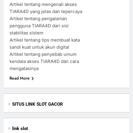
Artikel tentang mengenali akses
TIARA4D yang jelas dan tepercaya
Artikel tentang pengalaman
pengguna TIARA4D dari sisi
stabilitas sistem
Artikel tentang tips membuat kata
sandi kuat untuk akun digital
Artikel tentang penyebab umum
kendala akses TIARA4D dan cara
mengatasinya
Read More
SITUS LINK SLOT GACOR
link slot