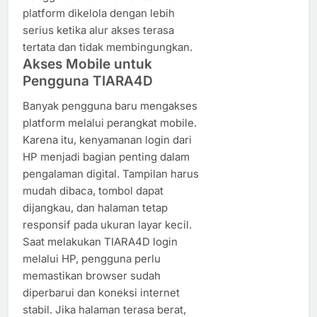
platform dikelola dengan lebih
serius ketika alur akses terasa
tertata dan tidak membingungkan.
Akses Mobile untuk
Pengguna TIARA4D
Banyak pengguna baru mengakses
platform melalui perangkat mobile.
Karena itu, kenyamanan login dari
HP menjadi bagian penting dalam
pengalaman digital. Tampilan harus
mudah dibaca, tombol dapat
dijangkau, dan halaman tetap
responsif pada ukuran layar kecil.
Saat melakukan TIARA4D login
melalui HP, pengguna perlu
memastikan browser sudah
diperbarui dan koneksi internet
stabil. Jika halaman terasa berat,