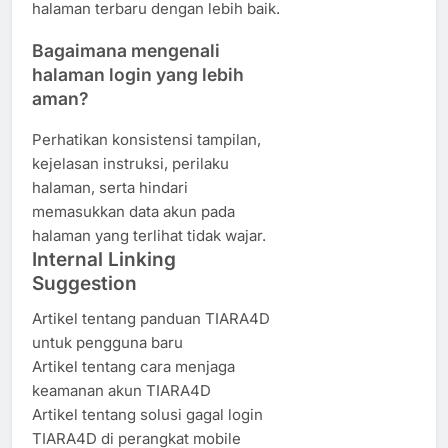
halaman terbaru dengan lebih baik.
Bagaimana mengenali
halaman login yang lebih
aman?
Perhatikan konsistensi tampilan,
kejelasan instruksi, perilaku
halaman, serta hindari
memasukkan data akun pada
halaman yang terlihat tidak wajar.
Internal Linking
Suggestion
Artikel tentang panduan TIARA4D
untuk pengguna baru
Artikel tentang cara menjaga
keamanan akun TIARA4D
Artikel tentang solusi gagal login
TIARA4D di perangkat mobile