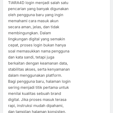
TIARA4D login menjadi salah satu
pencarian yang banyak digunakan
oleh pengguna baru yang ingin
memahami cara masuk akun
secara aman, jelas, dan tidak
membingungkan. Dalam
lingkungan digital yang semakin
cepat, proses login bukan hanya
soal memasukkan nama pengguna
dan kata sandi, tetapi juga
berkaitan dengan keamanan data,
stabilitas akses, serta kenyamanan
dalam menggunakan platform.
Bagi pengguna baru, halaman login
sering menjadi titik pertama untuk
menilai kualitas sebuah brand
digital. Jika proses masuk terasa
rapi, instruksi mudah dipahami,
dan tampilan halaman konsisten,