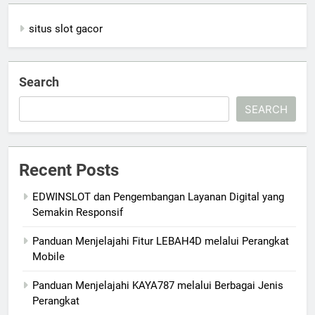
situs slot gacor
Search
SEARCH
Recent Posts
EDWINSLOT dan Pengembangan Layanan Digital yang
Semakin Responsif
Panduan Menjelajahi Fitur LEBAH4D melalui Perangkat
Mobile
Panduan Menjelajahi KAYA787 melalui Berbagai Jenis
Perangkat