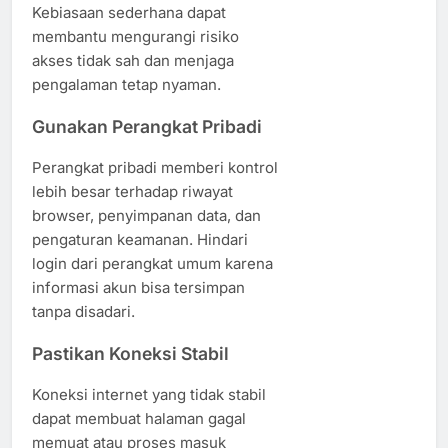
Kebiasaan sederhana dapat
membantu mengurangi risiko
akses tidak sah dan menjaga
pengalaman tetap nyaman.
Gunakan Perangkat Pribadi
Perangkat pribadi memberi kontrol
lebih besar terhadap riwayat
browser, penyimpanan data, dan
pengaturan keamanan. Hindari
login dari perangkat umum karena
informasi akun bisa tersimpan
tanpa disadari.
Pastikan Koneksi Stabil
Koneksi internet yang tidak stabil
dapat membuat halaman gagal
memuat atau proses masuk