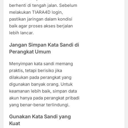
berhenti di tengah jalan. Sebelum
melakukan TIARA4D login,
pastikan jaringan dalam kondisi
baik agar proses akses berjalan
lebih lancar.
Jangan Simpan Kata Sandi di
Perangkat Umum
Menyimpan kata sandi memang
praktis, tetapi berisiko jika
dilakukan pada perangkat yang
digunakan banyak orang. Untuk
keamanan lebih baik, simpan data
akun hanya pada perangkat pribadi
yang benar-benar terlindungi.
Gunakan Kata Sandi yang
Kuat