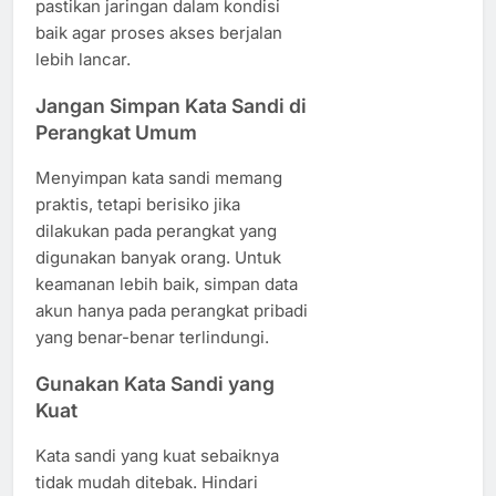
pastikan jaringan dalam kondisi
baik agar proses akses berjalan
lebih lancar.
Jangan Simpan Kata Sandi di
Perangkat Umum
Menyimpan kata sandi memang
praktis, tetapi berisiko jika
dilakukan pada perangkat yang
digunakan banyak orang. Untuk
keamanan lebih baik, simpan data
akun hanya pada perangkat pribadi
yang benar-benar terlindungi.
Gunakan Kata Sandi yang
Kuat
Kata sandi yang kuat sebaiknya
tidak mudah ditebak. Hindari