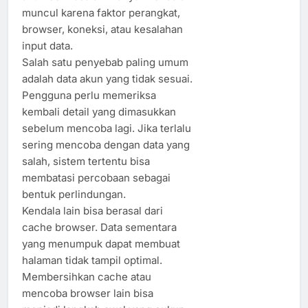
muncul karena faktor perangkat,
browser, koneksi, atau kesalahan
input data.
Salah satu penyebab paling umum
adalah data akun yang tidak sesuai.
Pengguna perlu memeriksa
kembali detail yang dimasukkan
sebelum mencoba lagi. Jika terlalu
sering mencoba dengan data yang
salah, sistem tertentu bisa
membatasi percobaan sebagai
bentuk perlindungan.
Kendala lain bisa berasal dari
cache browser. Data sementara
yang menumpuk dapat membuat
halaman tidak tampil optimal.
Membersihkan cache atau
mencoba browser lain bisa