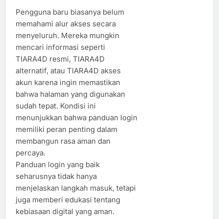
Pengguna baru biasanya belum
memahami alur akses secara
menyeluruh. Mereka mungkin
mencari informasi seperti
TIARA4D resmi, TIARA4D
alternatif, atau TIARA4D akses
akun karena ingin memastikan
bahwa halaman yang digunakan
sudah tepat. Kondisi ini
menunjukkan bahwa panduan login
memiliki peran penting dalam
membangun rasa aman dan
percaya.
Panduan login yang baik
seharusnya tidak hanya
menjelaskan langkah masuk, tetapi
juga memberi edukasi tentang
kebiasaan digital yang aman.