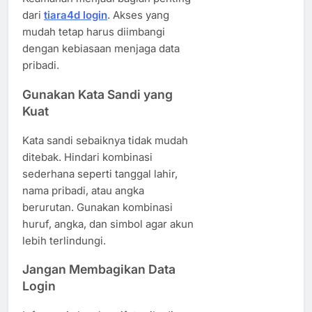
dari
tiara4d login
. Akses yang
mudah tetap harus diimbangi
dengan kebiasaan menjaga data
pribadi.
Gunakan Kata Sandi yang
Kuat
Kata sandi sebaiknya tidak mudah
ditebak. Hindari kombinasi
sederhana seperti tanggal lahir,
nama pribadi, atau angka
berurutan. Gunakan kombinasi
huruf, angka, dan simbol agar akun
lebih terlindungi.
Jangan Membagikan Data
Login