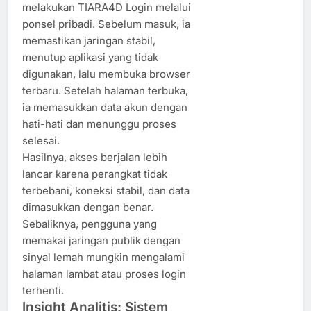
melakukan TIARA4D Login melalui
ponsel pribadi. Sebelum masuk, ia
memastikan jaringan stabil,
menutup aplikasi yang tidak
digunakan, lalu membuka browser
terbaru. Setelah halaman terbuka,
ia memasukkan data akun dengan
hati-hati dan menunggu proses
selesai.
Hasilnya, akses berjalan lebih
lancar karena perangkat tidak
terbebani, koneksi stabil, dan data
dimasukkan dengan benar.
Sebaliknya, pengguna yang
memakai jaringan publik dengan
sinyal lemah mungkin mengalami
halaman lambat atau proses login
terhenti.
Insight Analitis: Sistem