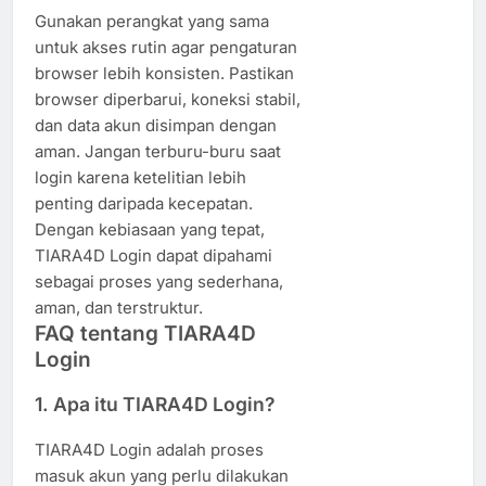
Gunakan perangkat yang sama
untuk akses rutin agar pengaturan
browser lebih konsisten. Pastikan
browser diperbarui, koneksi stabil,
dan data akun disimpan dengan
aman. Jangan terburu-buru saat
login karena ketelitian lebih
penting daripada kecepatan.
Dengan kebiasaan yang tepat,
TIARA4D Login dapat dipahami
sebagai proses yang sederhana,
aman, dan terstruktur.
FAQ tentang TIARA4D
Login
1. Apa itu TIARA4D Login?
TIARA4D Login adalah proses
masuk akun yang perlu dilakukan