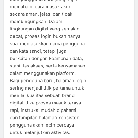
memahami cara masuk akun
secara aman, jelas, dan tidak
membingungkan. Dalam
lingkungan digital yang semakin
cepat, proses login bukan hanya
soal memasukkan nama pengguna
dan kata sandi, tetapi juga
berkaitan dengan keamanan data,
stabilitas akses, serta kenyamanan
dalam menggunakan platform.
Bagi pengguna baru, halaman login
sering menjadi titik pertama untuk
menilai kualitas sebuah brand
digital. Jika proses masuk terasa
rapi, instruksi mudah dipahami,
dan tampilan halaman konsisten,
pengguna akan lebih percaya
untuk melanjutkan aktivitas.