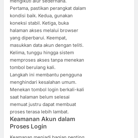
mengikuti alur sederhana.
Pertama, pastikan perangkat dalam
kondisi baik. Kedua, gunakan
koneksi stabil. Ketiga, buka
halaman akses melalui browser
yang diperbarui. Keempat,
masukkan data akun dengan teliti.
Kelima, tunggu hingga sistem
memproses akses tanpa menekan
tombol berulang kali.
Langkah ini membantu pengguna
menghindari kesalahan umum.
Menekan tombol login berkali-kali
saat halaman belum selesai
memuat justru dapat membuat
proses terasa lebih lambat.
Keamanan Akun dalam
Proses Login
Keamanan menjadi bagian penting