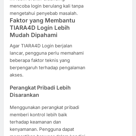
mencoba login berulang kali tanpa
mengetahui penyebab masalah.
Faktor yang Membantu
TIARA4D Login Lebih
Mudah Dipahami
Agar TIARA4D Login berjalan
lancar, pengguna perlu memahami
beberapa faktor teknis yang
berpengaruh terhadap pengalaman
akses.
Perangkat Pribadi Lebih
Disarankan
Menggunakan perangkat pribadi
memberi kontrol lebih baik
terhadap keamanan dan
kenyamanan. Pengguna dapat