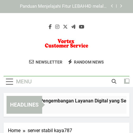
Skip
Panduan Menjelajahi KAYA787 melalui Berbagai
to
Jenis Perangkat
content
KAYA787 sebagai Ekosistem Digital dengan
Informasi yang Terorganisir
EDWINSLOT dan Pengembangan Layanan Digital
yang Semakin Responsif
Panduan Menjelajahi Fitur LEBAH4D melalui
Perangkat Mobile
Vortex
Dapatkan Layanan Pelanggan Terbaik
Panduan Menjelajahi KAYA787 melalui Berbagai
NEWSLETTER
RANDOM NEWS
Jenis Perangkat
Customer
Dengan Vortex Customer Service. Solusi
KAYA787 sebagai Ekosistem Digital dengan
Cepat Dan Profesional Untuk Kebutuhan
Informasi yang Terorganisir
Service
MENU
Anda.
DWINSLOT dan Pengembangan Layanan Digital yang Semakin
HEADLINES
 Weeks Ago
Home
server stabil kaya787