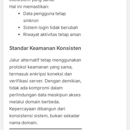
Hal ini memastikan:
Data pengguna tetap
sinkron
Sistem login tidak berubah
Riwayat aktivitas tetap aman
Standar Keamanan Konsisten
Jalur alternatif tetap menggunakan
protokol keamanan yang sama,
termasuk enkripsi koneksi dan
verifikasi server. Dengan demikian,
tidak ada kompromi dalam
perlindungan data meskipun akses
melalui domain berbeda.
Kepercayaan dibangun dari
konsistensi sistem, bukan sekadar
nama domain.