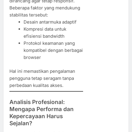
dirancang agar tetap responsif.
Beberapa faktor yang mendukung
stabilitas tersebut:
Desain antarmuka adaptif
Kompresi data untuk
efisiensi bandwidth
Protokol keamanan yang
kompatibel dengan berbagai
browser
Hal ini memastikan pengalaman
pengguna tetap seragam tanpa
perbedaan kualitas akses.
Analisis Profesional:
Mengapa Performa dan
Kepercayaan Harus
Sejalan?