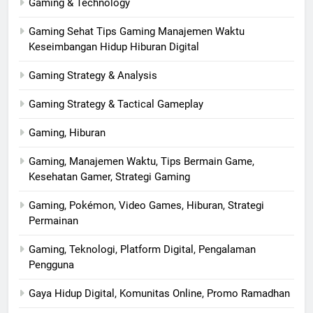
Gaming & Technology
Gaming Sehat Tips Gaming Manajemen Waktu
Keseimbangan Hidup Hiburan Digital
Gaming Strategy & Analysis
Gaming Strategy & Tactical Gameplay
Gaming, Hiburan
Gaming, Manajemen Waktu, Tips Bermain Game,
Kesehatan Gamer, Strategi Gaming
Gaming, Pokémon, Video Games, Hiburan, Strategi
Permainan
Gaming, Teknologi, Platform Digital, Pengalaman
Pengguna
Gaya Hidup Digital, Komunitas Online, Promo Ramadhan