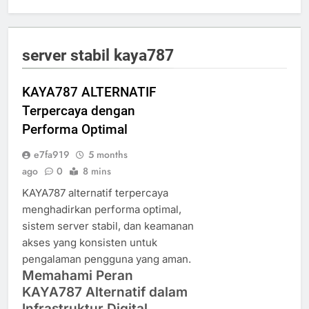
server stabil kaya787
KAYA787 ALTERNATIF
Terpercaya dengan
Performa Optimal
e7fa919
5 months
ago
0
8 mins
KAYA787 alternatif terpercaya
menghadirkan performa optimal,
sistem server stabil, dan keamanan
akses yang konsisten untuk
pengalaman pengguna yang aman.
Memahami Peran
KAYA787 Alternatif dalam
Infrastruktur Digital