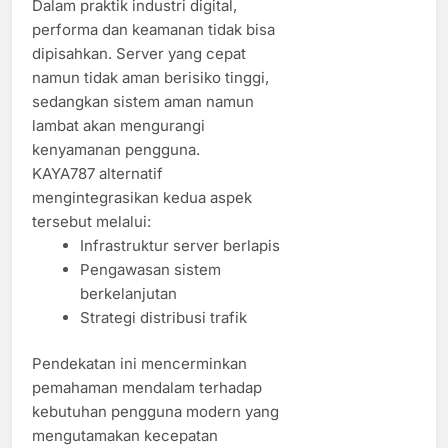
Dalam praktik industri digital,
performa dan keamanan tidak bisa
dipisahkan. Server yang cepat
namun tidak aman berisiko tinggi,
sedangkan sistem aman namun
lambat akan mengurangi
kenyamanan pengguna.
KAYA787 alternatif
mengintegrasikan kedua aspek
tersebut melalui:
Infrastruktur server berlapis
Pengawasan sistem
berkelanjutan
Strategi distribusi trafik
Pendekatan ini mencerminkan
pemahaman mendalam terhadap
kebutuhan pengguna modern yang
mengutamakan kecepatan