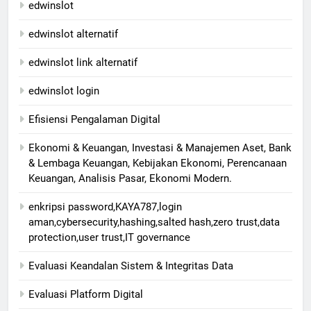
edwinslot
edwinslot alternatif
edwinslot link alternatif
edwinslot login
Efisiensi Pengalaman Digital
Ekonomi & Keuangan, Investasi & Manajemen Aset, Bank
& Lembaga Keuangan, Kebijakan Ekonomi, Perencanaan
Keuangan, Analisis Pasar, Ekonomi Modern.
enkripsi password,KAYA787,login
aman,cybersecurity,hashing,salted hash,zero trust,data
protection,user trust,IT governance
Evaluasi Keandalan Sistem & Integritas Data
Evaluasi Platform Digital