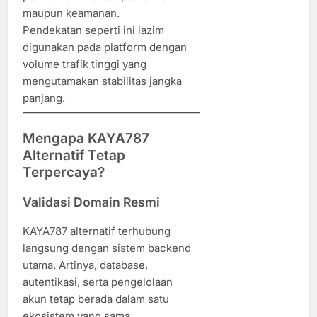
maupun keamanan.
Pendekatan seperti ini lazim
digunakan pada platform dengan
volume trafik tinggi yang
mengutamakan stabilitas jangka
panjang.
Mengapa KAYA787
Alternatif Tetap
Terpercaya?
Validasi Domain Resmi
KAYA787 alternatif terhubung
langsung dengan sistem backend
utama. Artinya, database,
autentikasi, serta pengelolaan
akun tetap berada dalam satu
ekosistem yang sama.