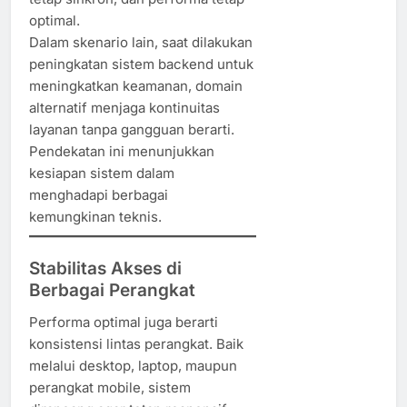
optimal.
Dalam skenario lain, saat dilakukan
peningkatan sistem backend untuk
meningkatkan keamanan, domain
alternatif menjaga kontinuitas
layanan tanpa gangguan berarti.
Pendekatan ini menunjukkan
kesiapan sistem dalam
menghadapi berbagai
kemungkinan teknis.
Stabilitas Akses di
Berbagai Perangkat
Performa optimal juga berarti
konsistensi lintas perangkat. Baik
melalui desktop, laptop, maupun
perangkat mobile, sistem