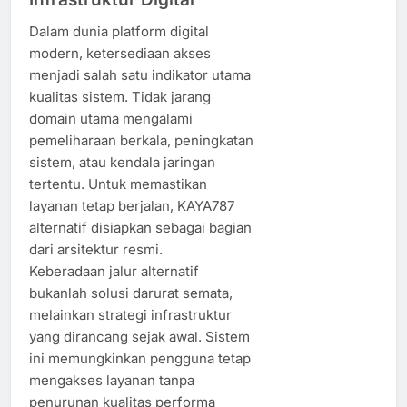
Dalam dunia platform digital
modern, ketersediaan akses
menjadi salah satu indikator utama
kualitas sistem. Tidak jarang
domain utama mengalami
pemeliharaan berkala, peningkatan
sistem, atau kendala jaringan
tertentu. Untuk memastikan
layanan tetap berjalan, KAYA787
alternatif disiapkan sebagai bagian
dari arsitektur resmi.
Keberadaan jalur alternatif
bukanlah solusi darurat semata,
melainkan strategi infrastruktur
yang dirancang sejak awal. Sistem
ini memungkinkan pengguna tetap
mengakses layanan tanpa
penurunan kualitas performa