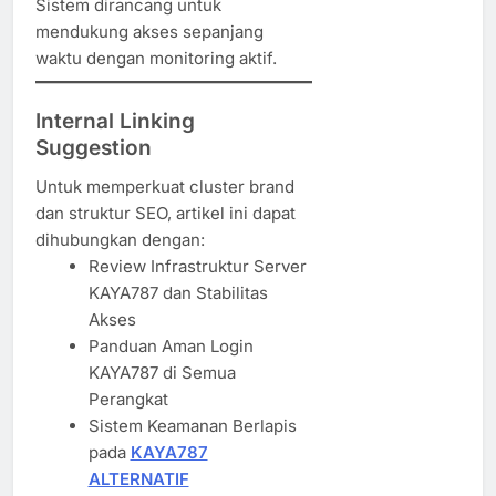
Sistem dirancang untuk
mendukung akses sepanjang
waktu dengan monitoring aktif.
Internal Linking
Suggestion
Untuk memperkuat cluster brand
dan struktur SEO, artikel ini dapat
dihubungkan dengan:
Review Infrastruktur Server
KAYA787 dan Stabilitas
Akses
Panduan Aman Login
KAYA787 di Semua
Perangkat
Sistem Keamanan Berlapis
pada
KAYA787
ALTERNATIF