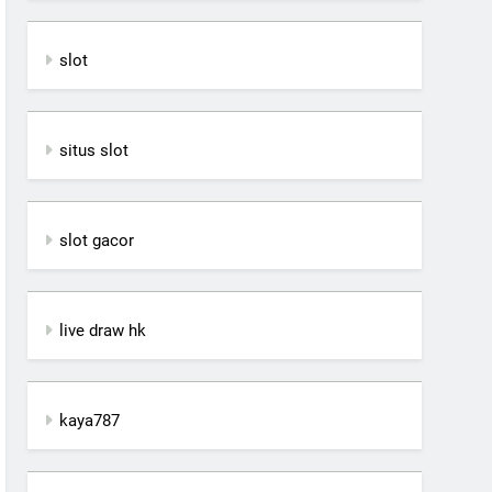
slot
situs slot
slot gacor
live draw hk
kaya787