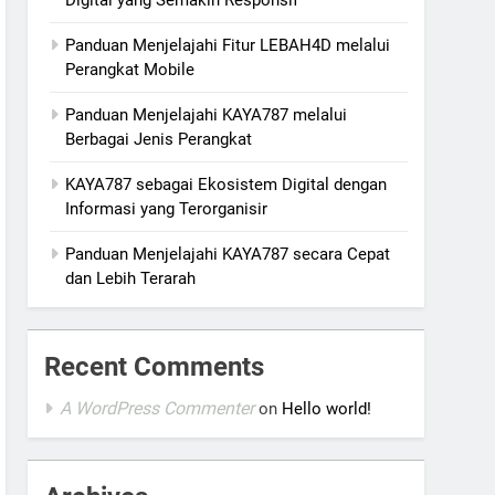
Digital yang Semakin Responsif
Panduan Menjelajahi Fitur LEBAH4D melalui
Perangkat Mobile
Panduan Menjelajahi KAYA787 melalui
Berbagai Jenis Perangkat
KAYA787 sebagai Ekosistem Digital dengan
Informasi yang Terorganisir
Panduan Menjelajahi KAYA787 secara Cepat
dan Lebih Terarah
Recent Comments
A WordPress Commenter
on
Hello world!