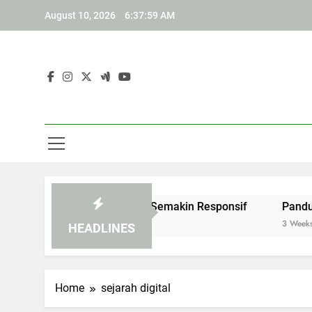
Skip
August 10, 2026
6:38:00 AM
to
content
Vor
Dapatkan 
an Digital yang Semakin Responsif
Panduan Menjelaja
3 Weeks Ago
HEADLINES
Home
sejarah digital