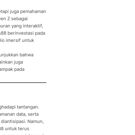
tetapi juga pemahaman
Gen Z sebagai
uran yang interaktif,
as88 berinvestasi pada
io imersif untuk
nunjukkan bahwa
ainkan juga
dampak pada
hadapi tantangan.
eamanan data, serta
 diantisipasi. Namun,
88 untuk terus