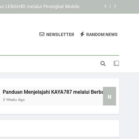
tur LEBAH4D melalui Perangkat Mobile
787 melalui Berbagai Jenis Perangkat
al dengan Informasi yang Terorganisir
NEWSLETTER
RANDOM NEWS
nan Digital yang Semakin Responsif
olusi Cepat Dan Profesional Untuk Kebutuhan Anda.
tur LEBAH4D melalui Perangkat Mobile
787 melalui Berbagai Jenis Perangkat
al dengan Informasi yang Terorganisir
njelajahi KAYA787 melalui Berbagai Jenis Perangkat
K
4