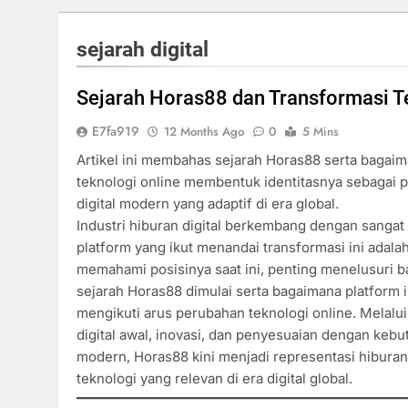
sejarah digital
Sejarah Horas88 dan Transformasi T
E7fa919
12 Months Ago
0
5 Mins
Artikel ini membahas sejarah Horas88 serta bagaim
teknologi online membentuk identitasnya sebagai p
digital modern yang adaptif di era global.
Industri hiburan digital berkembang dengan sangat 
platform yang ikut menandai transformasi ini adala
memahami posisinya saat ini, penting menelusuri 
sejarah Horas88 dimulai serta bagaimana platform i
mengikuti arus perubahan teknologi online. Melalui
digital awal, inovasi, dan penyesuaian dengan keb
modern, Horas88 kini menjadi representasi hiburan 
teknologi yang relevan di era digital global.