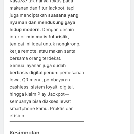
Kaya787 tak hanya fokus pada
makanan dan fitur jackpot, tapi
juga menciptakan
suasana yang
nyaman dan mendukung gaya
hidup modern.
Dengan desain
interior
minimalis futuristik
,
tempat ini ideal untuk nongkrong,
kerja remote, atau makan santai
bersama orang terdekat.
Semua layanan juga sudah
berbasis digital penuh
: pemesanan
lewat QR menu, pembayaran
cashless, sistem loyalti digital,
hingga klaim Play Jackpot—
semuanya bisa diakses lewat
smartphone kamu. Praktis dan
efisien.
Kesimpulan