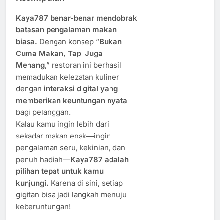
Kaya787 benar-benar mendobrak
batasan pengalaman makan
biasa.
Dengan konsep “
Bukan
Cuma Makan, Tapi Juga
Menang
,” restoran ini berhasil
memadukan kelezatan kuliner
dengan
interaksi digital yang
memberikan keuntungan nyata
bagi pelanggan.
Kalau kamu ingin lebih dari
sekadar makan enak—ingin
pengalaman seru, kekinian, dan
penuh hadiah—
Kaya787 adalah
pilihan tepat untuk kamu
kunjungi.
Karena di sini, setiap
gigitan bisa jadi langkah menuju
keberuntungan!