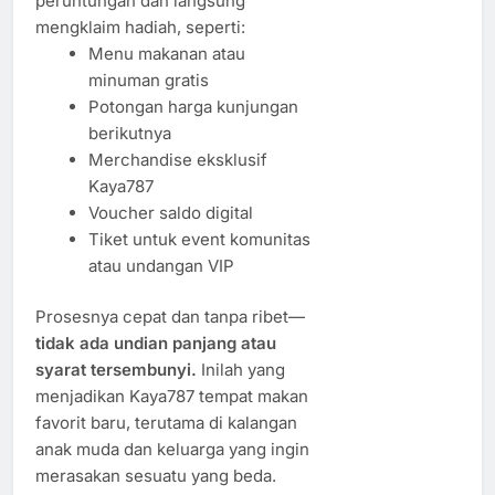
peruntungan dan langsung
mengklaim hadiah, seperti:
Menu makanan atau
minuman gratis
Potongan harga kunjungan
berikutnya
Merchandise eksklusif
Kaya787
Voucher saldo digital
Tiket untuk event komunitas
atau undangan VIP
Prosesnya cepat dan tanpa ribet—
tidak ada undian panjang atau
syarat tersembunyi.
Inilah yang
menjadikan Kaya787 tempat makan
favorit baru, terutama di kalangan
anak muda dan keluarga yang ingin
merasakan sesuatu yang beda.