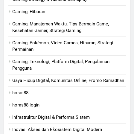
Gaming, Hiburan
Gaming, Manajemen Waktu, Tips Bermain Game,
Kesehatan Gamer, Strategi Gaming
Gaming, Pokémon, Video Games, Hiburan, Strategi
Permainan
Gaming, Teknologi, Platform Digital, Pengalaman
Pengguna
Gaya Hidup Digital, Komunitas Online, Promo Ramadhan
horas88
horas88 login
Infrastruktur Digital & Performa Sistem
Inovasi Akses dan Ekosistem Digital Modern