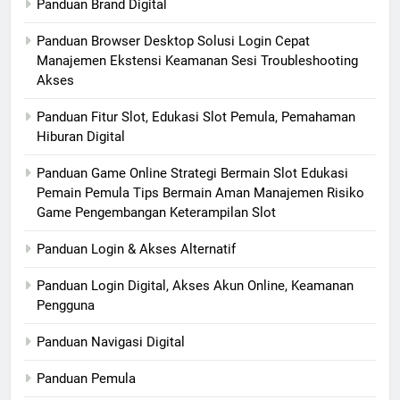
Panduan Brand Digital
Panduan Browser Desktop Solusi Login Cepat
Manajemen Ekstensi Keamanan Sesi Troubleshooting
Akses
Panduan Fitur Slot, Edukasi Slot Pemula, Pemahaman
Hiburan Digital
Panduan Game Online Strategi Bermain Slot Edukasi
Pemain Pemula Tips Bermain Aman Manajemen Risiko
Game Pengembangan Keterampilan Slot
Panduan Login & Akses Alternatif
Panduan Login Digital, Akses Akun Online, Keamanan
Pengguna
Panduan Navigasi Digital
Panduan Pemula