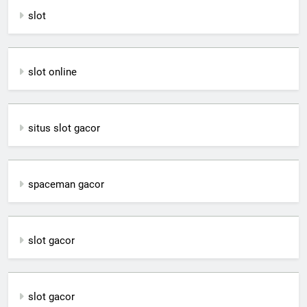
slot
slot online
situs slot gacor
spaceman gacor
slot gacor
slot gacor