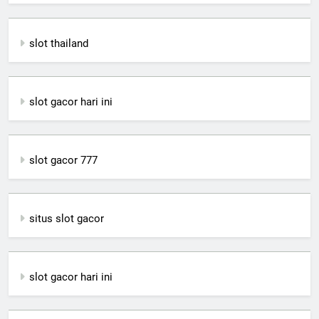
slot thailand
slot gacor hari ini
slot gacor 777
situs slot gacor
slot gacor hari ini