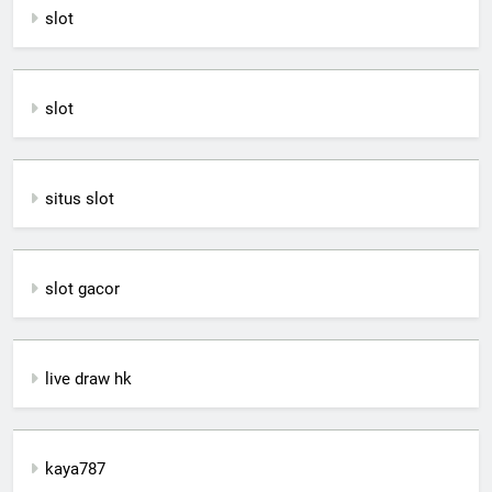
slot
slot
situs slot
slot gacor
live draw hk
kaya787