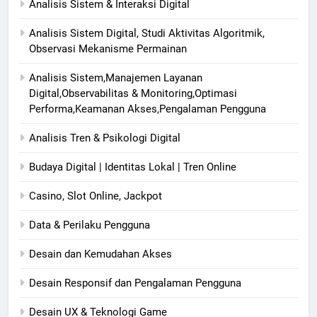
Analisis Sistem & Interaksi Digital
Analisis Sistem Digital, Studi Aktivitas Algoritmik,
Observasi Mekanisme Permainan
Analisis Sistem,Manajemen Layanan
Digital,Observabilitas & Monitoring,Optimasi
Performa,Keamanan Akses,Pengalaman Pengguna
Analisis Tren & Psikologi Digital
Budaya Digital | Identitas Lokal | Tren Online
Casino, Slot Online, Jackpot
Data & Perilaku Pengguna
Desain dan Kemudahan Akses
Desain Responsif dan Pengalaman Pengguna
Desain UX & Teknologi Game