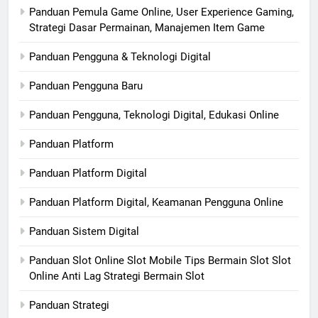
Panduan Pemula Game Online, User Experience Gaming,
Strategi Dasar Permainan, Manajemen Item Game
Panduan Pengguna & Teknologi Digital
Panduan Pengguna Baru
Panduan Pengguna, Teknologi Digital, Edukasi Online
Panduan Platform
Panduan Platform Digital
Panduan Platform Digital, Keamanan Pengguna Online
Panduan Sistem Digital
Panduan Slot Online Slot Mobile Tips Bermain Slot Slot
Online Anti Lag Strategi Bermain Slot
Panduan Strategi