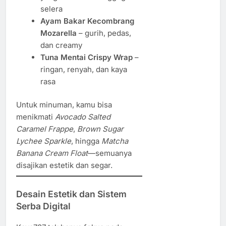
selera
Ayam Bakar Kecombrang
Mozarella
– gurih, pedas,
dan creamy
Tuna Mentai Crispy Wrap
–
ringan, renyah, dan kaya
rasa
Untuk minuman, kamu bisa
menikmati
Avocado Salted
Caramel Frappe
,
Brown Sugar
Lychee Sparkle
, hingga
Matcha
Banana Cream Float
—semuanya
disajikan estetik dan segar.
Desain Estetik dan Sistem
Serba Digital