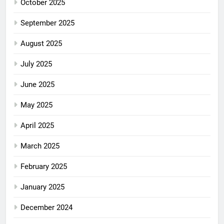
October 2025
September 2025
August 2025
July 2025
June 2025
May 2025
April 2025
March 2025
February 2025
January 2025
December 2024