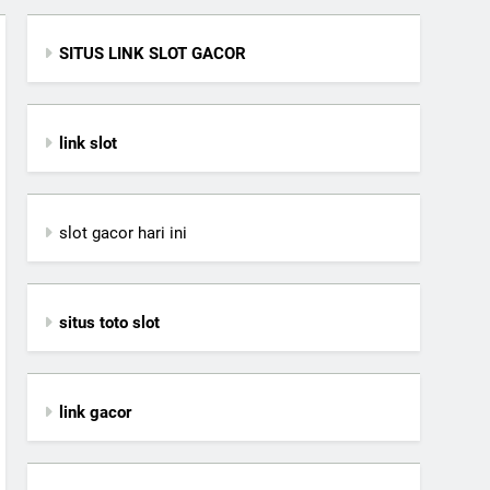
SITUS LINK SLOT GACOR
link slot
slot gacor hari ini
situs toto slot
link gacor