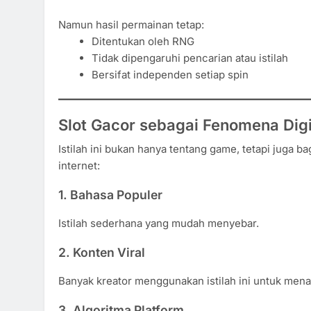
Namun hasil permainan tetap:
Ditentukan oleh RNG
Tidak dipengaruhi pencarian atau istilah
Bersifat independen setiap spin
Slot Gacor sebagai Fenomena Digi
Istilah ini bukan hanya tentang game, tetapi juga ba
internet:
1. Bahasa Populer
Istilah sederhana yang mudah menyebar.
2. Konten Viral
Banyak kreator menggunakan istilah ini untuk mena
3. Algoritma Platform