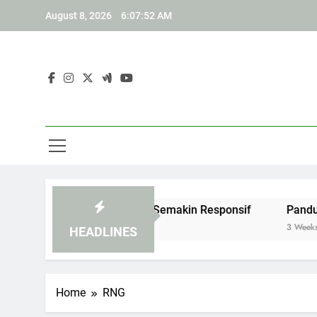
Skip
August 8, 2026
6:07:53 AM
to
content
Vor
Dapatkan 
an Digital yang Semakin Responsif
Panduan Menjelaj
3 Weeks Ago
HEADLINES
Home
RNG