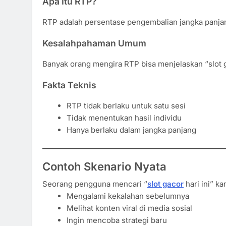
Apa Itu RTP?
RTP adalah persentase pengembalian jangka panja
Kesalahpahaman Umum
Banyak orang mengira RTP bisa menjelaskan “slot 
Fakta Teknis
RTP tidak berlaku untuk satu sesi
Tidak menentukan hasil individu
Hanya berlaku dalam jangka panjang
Contoh Skenario Nyata
Seorang pengguna mencari “
slot gacor
hari ini” ka
Mengalami kekalahan sebelumnya
Melihat konten viral di media sosial
Ingin mencoba strategi baru