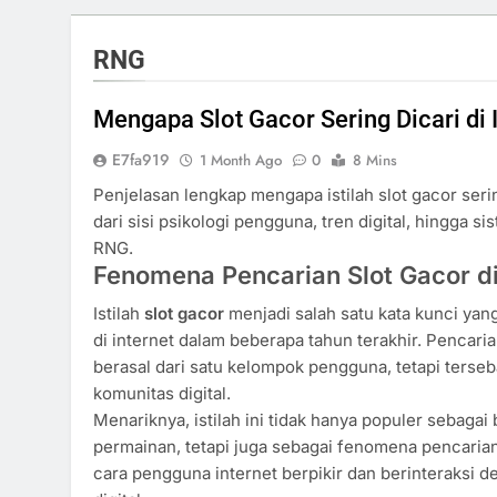
RNG
Mengapa Slot Gacor Sering Dicari di 
E7fa919
1 Month Ago
0
8 Mins
Penjelasan lengkap mengapa istilah slot gacor sering
dari sisi psikologi pengguna, tren digital, hingga s
RNG.
Fenomena Pencarian Slot Gacor di
Istilah
slot gacor
menjadi salah satu kata kunci yang
di internet dalam beberapa tahun terakhir. Pencaria
berasal dari satu kelompok pengguna, tetapi terseb
komunitas digital.
Menariknya, istilah ini tidak hanya populer sebagai 
permainan, tetapi juga sebagai fenomena pencari
cara pengguna internet berpikir dan berinteraksi d