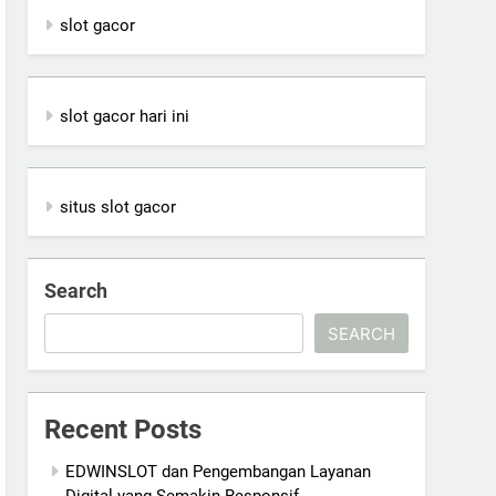
slot gacor
slot gacor hari ini
situs slot gacor
Search
SEARCH
Recent Posts
EDWINSLOT dan Pengembangan Layanan