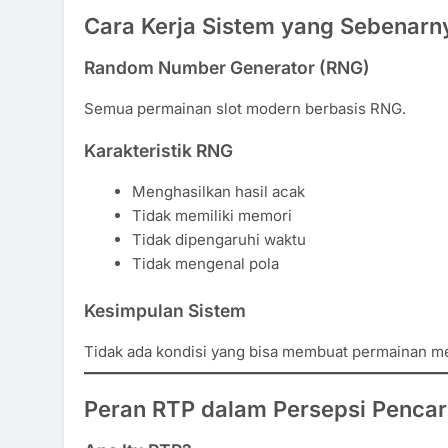
Cara Kerja Sistem yang Sebenarn
Random Number Generator (RNG)
Semua permainan slot modern berbasis RNG.
Karakteristik RNG
Menghasilkan hasil acak
Tidak memiliki memori
Tidak dipengaruhi waktu
Tidak mengenal pola
Kesimpulan Sistem
Tidak ada kondisi yang bisa membuat permainan me
Peran RTP dalam Persepsi Pencar