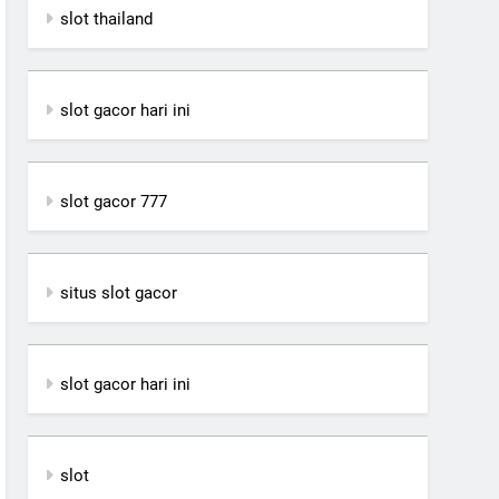
slot thailand
slot gacor hari ini
slot gacor 777
situs slot gacor
slot gacor hari ini
slot