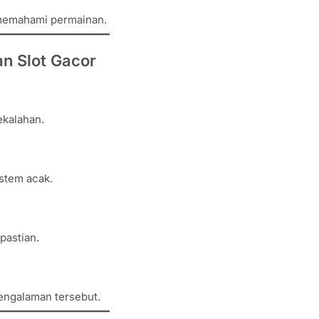
 memahami permainan.
an Slot Gacor
ekalahan.
stem acak.
pastian.
engalaman tersebut.