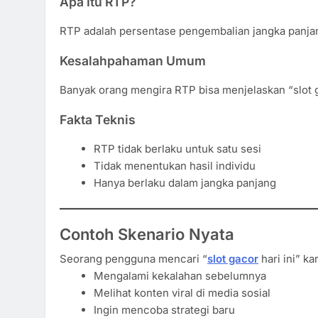
Apa Itu RTP?
RTP adalah persentase pengembalian jangka panja
Kesalahpahaman Umum
Banyak orang mengira RTP bisa menjelaskan “slot 
Fakta Teknis
RTP tidak berlaku untuk satu sesi
Tidak menentukan hasil individu
Hanya berlaku dalam jangka panjang
Contoh Skenario Nyata
Seorang pengguna mencari “
slot gacor
hari ini” ka
Mengalami kekalahan sebelumnya
Melihat konten viral di media sosial
Ingin mencoba strategi baru