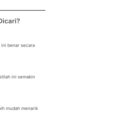
Dicari?
 ini benar secara
tilah ini semakin
ebih mudah menarik