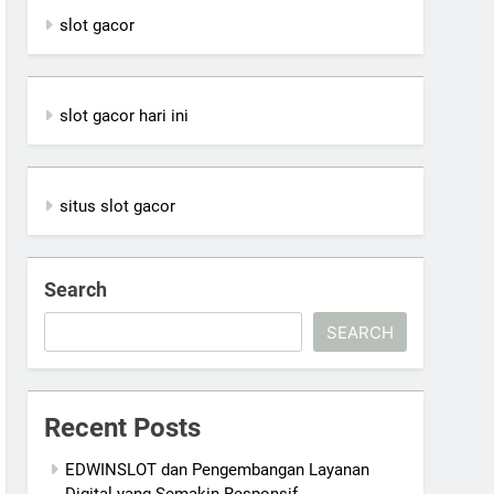
slot gacor
slot gacor hari ini
situs slot gacor
Search
SEARCH
Recent Posts
EDWINSLOT dan Pengembangan Layanan