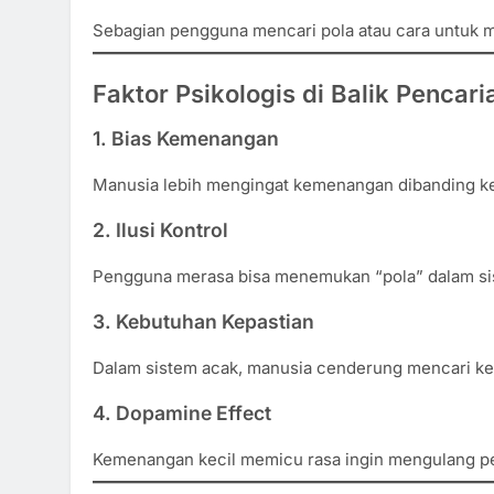
Sebagian pengguna mencari pola atau cara untuk
Faktor Psikologis di Balik Pencari
1. Bias Kemenangan
Manusia lebih mengingat kemenangan dibanding k
2. Ilusi Kontrol
Pengguna merasa bisa menemukan “pola” dalam si
3. Kebutuhan Kepastian
Dalam sistem acak, manusia cenderung mencari ke
4. Dopamine Effect
Kemenangan kecil memicu rasa ingin mengulang p