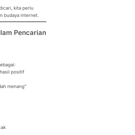
cari, kita perlu
an budaya internet.
alam Pencarian
ebagai:
sil positif
udah menang”
cak