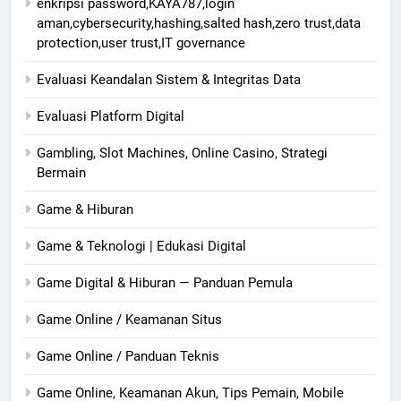
enkripsi password,KAYA787,login
aman,cybersecurity,hashing,salted hash,zero trust,data
protection,user trust,IT governance
Evaluasi Keandalan Sistem & Integritas Data
Evaluasi Platform Digital
Gambling, Slot Machines, Online Casino, Strategi
Bermain
Game & Hiburan
Game & Teknologi | Edukasi Digital
Game Digital & Hiburan — Panduan Pemula
Game Online / Keamanan Situs
Game Online / Panduan Teknis
Game Online, Keamanan Akun, Tips Pemain, Mobile