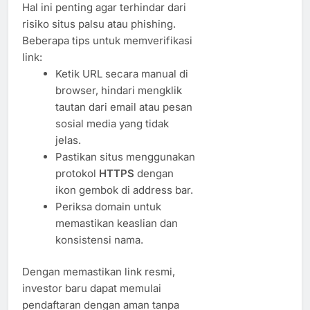
Hal ini penting agar terhindar dari
risiko situs palsu atau phishing.
Beberapa tips untuk memverifikasi
link:
Ketik URL secara manual di
browser, hindari mengklik
tautan dari email atau pesan
sosial media yang tidak
jelas.
Pastikan situs menggunakan
protokol
HTTPS
dengan
ikon gembok di address bar.
Periksa domain untuk
memastikan keaslian dan
konsistensi nama.
Dengan memastikan link resmi,
investor baru dapat memulai
pendaftaran dengan aman tanpa