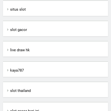
situs slot
slot gacor
live draw hk
kaya787
slot thailand