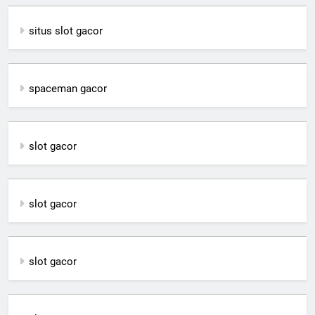
situs slot gacor
spaceman gacor
slot gacor
slot gacor
slot gacor