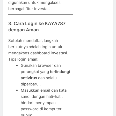
digunakan untuk mengakses
berbagai fitur investasi.
3. Cara Login ke KAYA787
dengan Aman
Setelah mendaftar, langkah
berikutnya adalah login untuk
mengakses dashboard investasi.
Tips login aman:
Gunakan browser dan
perangkat yang
terlindungi
antivirus
dan selalu
diperbarui.
Masukkan email dan kata
sandi dengan hati-hati,
hindari menyimpan
password di komputer
publik.