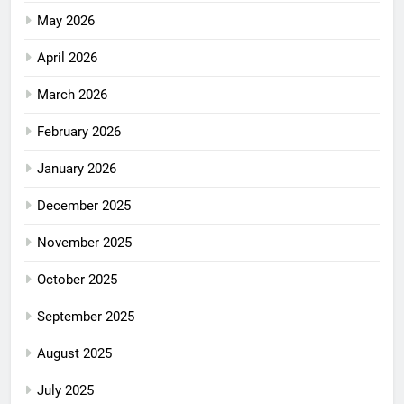
May 2026
April 2026
March 2026
February 2026
January 2026
December 2025
November 2025
October 2025
September 2025
August 2025
July 2025