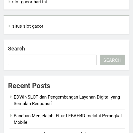
slot gacor hari ini
situs slot gacor
Search
SEARCH
Recent Posts
EDWINSLOT dan Pengembangan Layanan Digital yang
Semakin Responsif
Panduan Menjelajahi Fitur LEBAH4D melalui Perangkat
Mobile