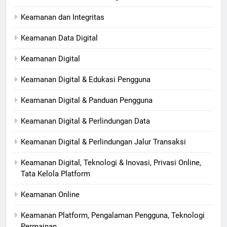
Keamanan dan Integritas
Keamanan Data Digital
Keamanan Digital
Keamanan Digital & Edukasi Pengguna
Keamanan Digital & Panduan Pengguna
Keamanan Digital & Perlindungan Data
Keamanan Digital & Perlindungan Jalur Transaksi
Keamanan Digital, Teknologi & Inovasi, Privasi Online,
Tata Kelola Platform
Keamanan Online
Keamanan Platform, Pengalaman Pengguna, Teknologi
Permainan