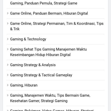
Gaming, Panduan Pemula, Strategi Game
Game Online, Panduan Bermain, Hiburan Digital
Game Online, Strategi Permainan, Tim & Koordinasi, Tips
& Trik
Gaming & Technology
Gaming Sehat Tips Gaming Manajemen Waktu
Keseimbangan Hidup Hiburan Digital
Gaming Strategy & Analysis
Gaming Strategy & Tactical Gameplay
Gaming, Hiburan
Gaming, Manajemen Waktu, Tips Bermain Game,
Kesehatan Gamer, Strategi Gaming