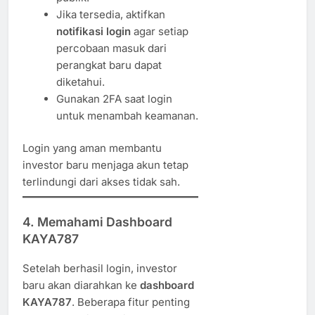
Jika tersedia, aktifkan
notifikasi login
agar setiap
percobaan masuk dari
perangkat baru dapat
diketahui.
Gunakan 2FA saat login
untuk menambah keamanan.
Login yang aman membantu
investor baru menjaga akun tetap
terlindungi dari akses tidak sah.
4. Memahami Dashboard
KAYA787
Setelah berhasil login, investor
baru akan diarahkan ke
dashboard
KAYA787
. Beberapa fitur penting