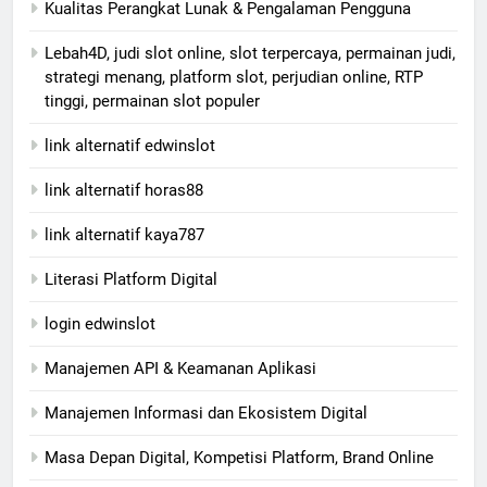
Kualitas Perangkat Lunak & Pengalaman Pengguna
Lebah4D, judi slot online, slot terpercaya, permainan judi,
strategi menang, platform slot, perjudian online, RTP
tinggi, permainan slot populer
link alternatif edwinslot
link alternatif horas88
link alternatif kaya787
Literasi Platform Digital
login edwinslot
Manajemen API & Keamanan Aplikasi
Manajemen Informasi dan Ekosistem Digital
Masa Depan Digital, Kompetisi Platform, Brand Online