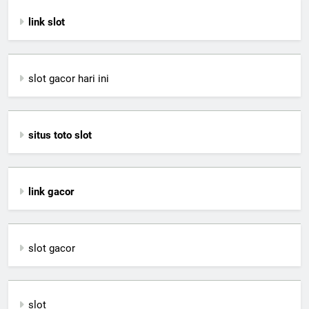
link slot
slot gacor hari ini
situs toto slot
link gacor
slot gacor
slot