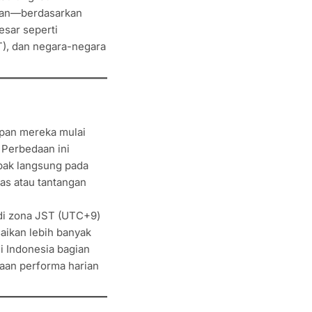
rian—berdasarkan
esar seperti
T), dan negara-negara
pan mereka mulai
. Perbedaan ini
pak langsung pada
as atau tantangan
di zona JST (UTC+9)
aikan lebih banyak
i Indonesia bagian
aan performa harian