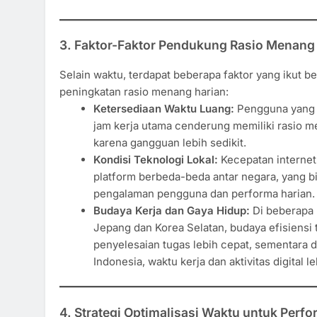
3.
Faktor-Faktor Pendukung Rasio Menang
Selain waktu, terdapat beberapa faktor yang ikut b
peningkatan rasio menang harian:
Ketersediaan Waktu Luang:
Pengguna yang be
jam kerja utama cenderung memiliki rasio me
karena gangguan lebih sedikit.
Kondisi Teknologi Lokal:
Kecepatan internet
platform berbeda-beda antar negara, yang 
pengalaman pengguna dan performa harian.
Budaya Kerja dan Gaya Hidup:
Di beberapa 
Jepang dan Korea Selatan, budaya efisiensi
penyelesaian tugas lebih cepat, sementara d
Indonesia, waktu kerja dan aktivitas digital le
4.
Strategi Optimalisasi Waktu untuk Perf