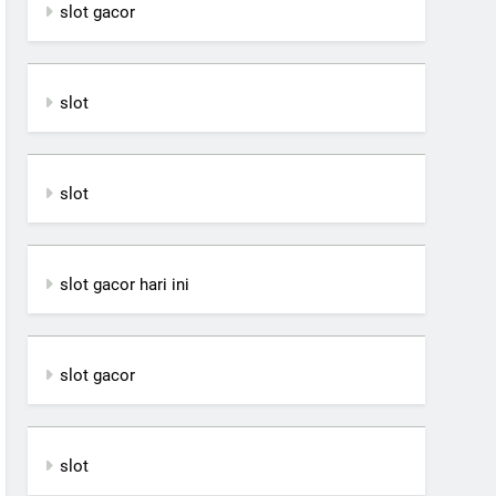
slot gacor
slot
slot
slot gacor hari ini
slot gacor
slot