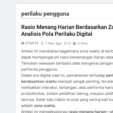
perilaku pengguna
Rasio Menang Harian Berdasarkan Z
Analisis Pola Perilaku Digital
E7fa919
1 Year Ago
0
6 Mins
Artikel ini membahas bagaimana zona waktu di berb
dapat mempengaruhi rasio kemenangan harian dalam 
Temukan wawasan berbasis data mengenai pengar
performa pengguna.
Dalam era digital saat ini, pemahaman terhadap
per
berdasarkan waktu
menjadi sangat penting, teruta
melibatkan interaksi, tantangan, atau performa haria
produktivitas, sistem pelatihan daring, maupun plat
lainnya. Salah satu faktor krusial yang sering kali 
adalah
zona waktu
.
Artikel ini mengeksplorasi
rasio menang harian
—at