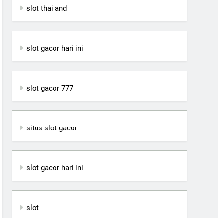
slot thailand
slot gacor hari ini
slot gacor 777
situs slot gacor
slot gacor hari ini
slot