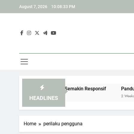
Skip
August 7, 2026
10:08:34 PM
to
content
Vor
Dapatkan 
yanan Digital yang Semakin Responsif
Panduan Menje
2 Weeks Ago
HEADLINES
Home
perilaku pengguna