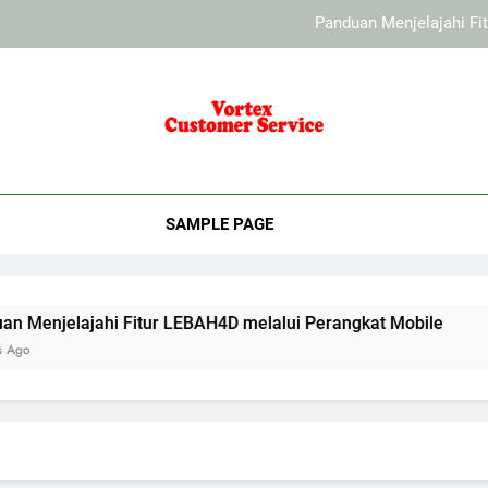
Panduan Menjelajahi Fi
Panduan Menjelajahi KAYA
KAYA787 sebagai Ekosistem Digit
tex Customer Service
EDWINSLOT dan Pengembangan Laya
Layanan Pelanggan Terbaik Dengan Vortex Customer Service. S
Panduan Menjelajahi Fi
SAMPLE PAGE
Panduan Menjelajahi KAYA
KAYA787 sebagai Ekosistem Digit
lajahi Fitur LEBAH4D melalui Perangkat Mobile
Panduan
3 Weeks 