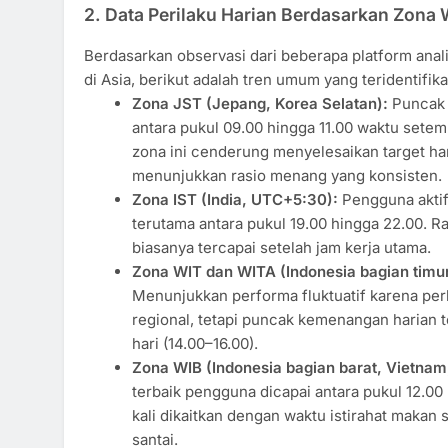
2.
Data Perilaku Harian Berdasarkan Zona
Berdasarkan observasi dari beberapa platform anali
di Asia, berikut adalah tren umum yang teridentifika
Zona JST (Jepang, Korea Selatan):
Puncak 
antara pukul 09.00 hingga 11.00 waktu setem
zona ini cenderung menyelesaikan target har
menunjukkan rasio menang yang konsisten.
Zona IST (India, UTC+5:30):
Pengguna aktif 
terutama antara pukul 19.00 hingga 22.00. R
biasanya tercapai setelah jam kerja utama.
Zona WIT dan WITA (Indonesia bagian timur
Menunjukkan performa fluktuatif karena pe
regional, tetapi puncak kemenangan harian t
hari (14.00–16.00).
Zona WIB (Indonesia bagian barat, Vietnam,
terbaik pengguna dicapai antara pukul 12.00 
kali dikaitkan dengan waktu istirahat makan s
santai.