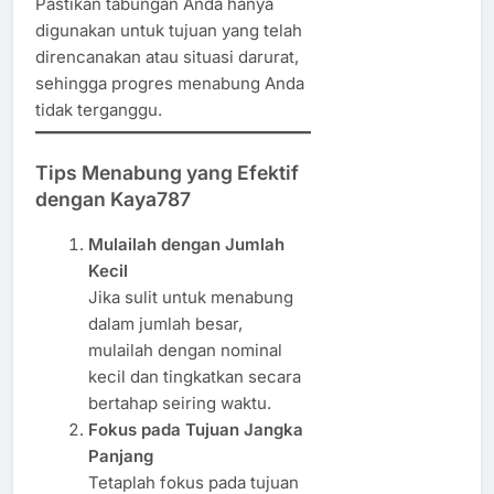
Pastikan tabungan Anda hanya
digunakan untuk tujuan yang telah
direncanakan atau situasi darurat,
sehingga progres menabung Anda
tidak terganggu.
Tips Menabung yang Efektif
dengan Kaya787
Mulailah dengan Jumlah
Kecil
Jika sulit untuk menabung
dalam jumlah besar,
mulailah dengan nominal
kecil dan tingkatkan secara
bertahap seiring waktu.
Fokus pada Tujuan Jangka
Panjang
Tetaplah fokus pada tujuan