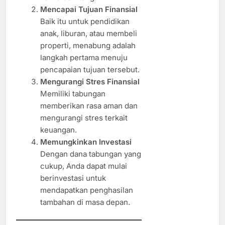
Mencapai Tujuan Finansial
Baik itu untuk pendidikan
anak, liburan, atau membeli
properti, menabung adalah
langkah pertama menuju
pencapaian tujuan tersebut.
Mengurangi Stres Finansial
Memiliki tabungan
memberikan rasa aman dan
mengurangi stres terkait
keuangan.
Memungkinkan Investasi
Dengan dana tabungan yang
cukup, Anda dapat mulai
berinvestasi untuk
mendapatkan penghasilan
tambahan di masa depan.