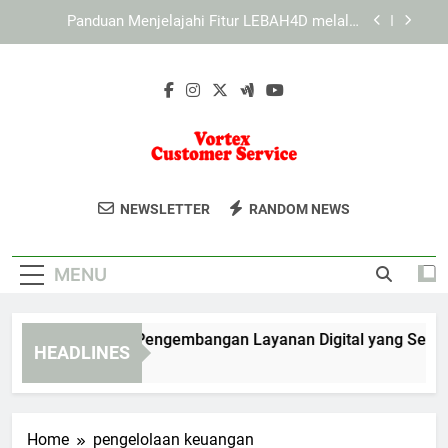
Skip
Panduan Menjelajahi KAYA787 melalui Berbagai
to
Jenis Perangkat
content
KAYA787 sebagai Ekosistem Digital dengan
Informasi yang Terorganisir
EDWINSLOT dan Pengembangan Layanan Digital
yang Semakin Responsif
Panduan Menjelajahi Fitur LEBAH4D melalui
Perangkat Mobile
Vortex
Dapatkan Layanan Pelanggan Terbaik
Panduan Menjelajahi KAYA787 melalui Berbagai
NEWSLETTER
RANDOM NEWS
Jenis Perangkat
Customer
Dengan Vortex Customer Service. Solusi
KAYA787 sebagai Ekosistem Digital dengan
Cepat Dan Profesional Untuk Kebutuhan
Informasi yang Terorganisir
Service
MENU
Anda.
DWINSLOT dan Pengembangan Layanan Digital yang Semakin 
HEADLINES
Weeks Ago
Home
pengelolaan keuangan