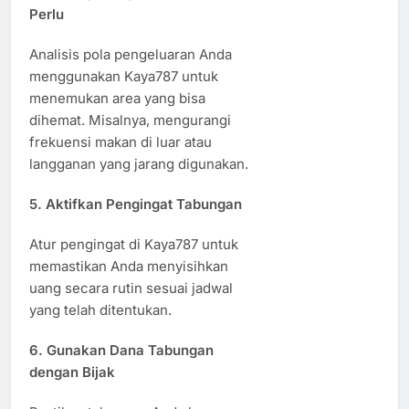
Perlu
Analisis pola pengeluaran Anda
menggunakan Kaya787 untuk
menemukan area yang bisa
dihemat. Misalnya, mengurangi
frekuensi makan di luar atau
langganan yang jarang digunakan.
5.
Aktifkan Pengingat Tabungan
Atur pengingat di Kaya787 untuk
memastikan Anda menyisihkan
uang secara rutin sesuai jadwal
yang telah ditentukan.
6.
Gunakan Dana Tabungan
dengan Bijak