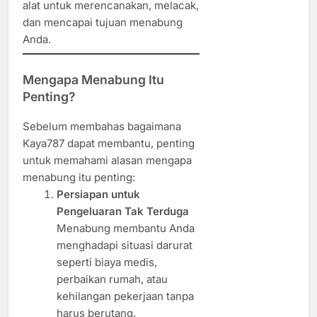
alat untuk merencanakan, melacak,
dan mencapai tujuan menabung
Anda.
Mengapa Menabung Itu
Penting?
Sebelum membahas bagaimana
Kaya787 dapat membantu, penting
untuk memahami alasan mengapa
menabung itu penting:
Persiapan untuk
Pengeluaran Tak Terduga
Menabung membantu Anda
menghadapi situasi darurat
seperti biaya medis,
perbaikan rumah, atau
kehilangan pekerjaan tanpa
harus berutang.