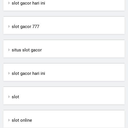
slot gacor hari ini
slot gacor 777
situs slot gacor
slot gacor hari ini
slot
slot online