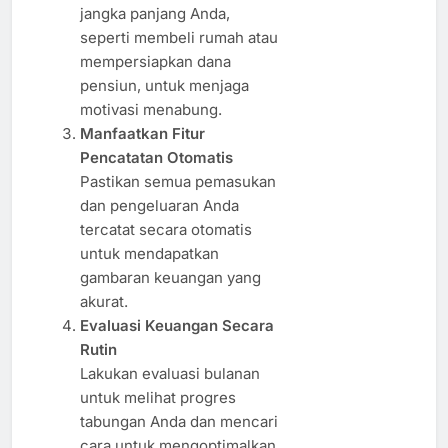
jangka panjang Anda,
seperti membeli rumah atau
mempersiapkan dana
pensiun, untuk menjaga
motivasi menabung.
Manfaatkan Fitur
Pencatatan Otomatis
Pastikan semua pemasukan
dan pengeluaran Anda
tercatat secara otomatis
untuk mendapatkan
gambaran keuangan yang
akurat.
Evaluasi Keuangan Secara
Rutin
Lakukan evaluasi bulanan
untuk melihat progres
tabungan Anda dan mencari
cara untuk mengoptimalkan