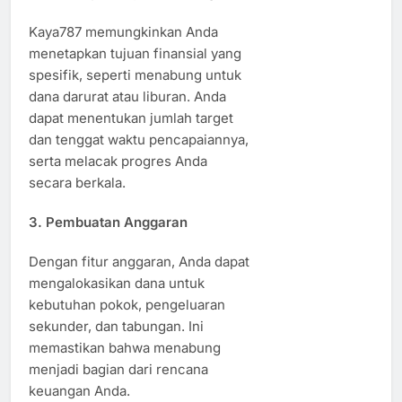
Kaya787 memungkinkan Anda
menetapkan tujuan finansial yang
spesifik, seperti menabung untuk
dana darurat atau liburan. Anda
dapat menentukan jumlah target
dan tenggat waktu pencapaiannya,
serta melacak progres Anda
secara berkala.
3.
Pembuatan Anggaran
Dengan fitur anggaran, Anda dapat
mengalokasikan dana untuk
kebutuhan pokok, pengeluaran
sekunder, dan tabungan. Ini
memastikan bahwa menabung
menjadi bagian dari rencana
keuangan Anda.