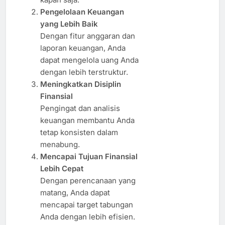
Pengelolaan Keuangan
yang Lebih Baik
Dengan fitur anggaran dan
laporan keuangan, Anda
dapat mengelola uang Anda
dengan lebih terstruktur.
Meningkatkan Disiplin
Finansial
Pengingat dan analisis
keuangan membantu Anda
tetap konsisten dalam
menabung.
Mencapai Tujuan Finansial
Lebih Cepat
Dengan perencanaan yang
matang, Anda dapat
mencapai target tabungan
Anda dengan lebih efisien.