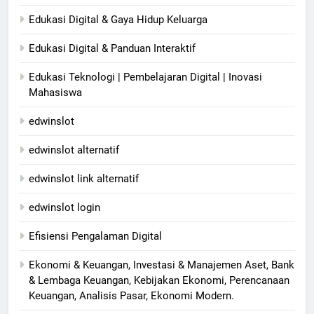
Edukasi Digital & Gaya Hidup Keluarga
Edukasi Digital & Panduan Interaktif
Edukasi Teknologi | Pembelajaran Digital | Inovasi
Mahasiswa
edwinslot
edwinslot alternatif
edwinslot link alternatif
edwinslot login
Efisiensi Pengalaman Digital
Ekonomi & Keuangan, Investasi & Manajemen Aset, Bank
& Lembaga Keuangan, Kebijakan Ekonomi, Perencanaan
Keuangan, Analisis Pasar, Ekonomi Modern.