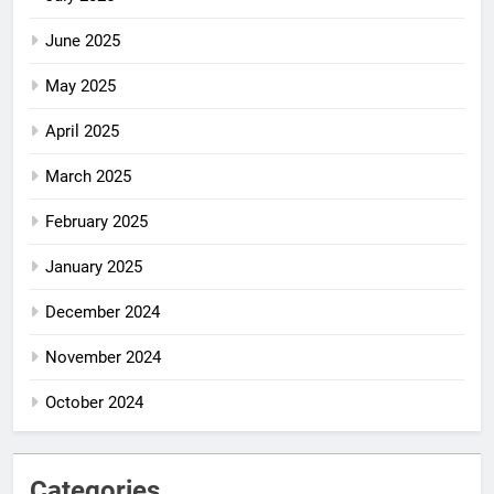
June 2025
May 2025
April 2025
March 2025
February 2025
January 2025
December 2024
November 2024
October 2024
Categories