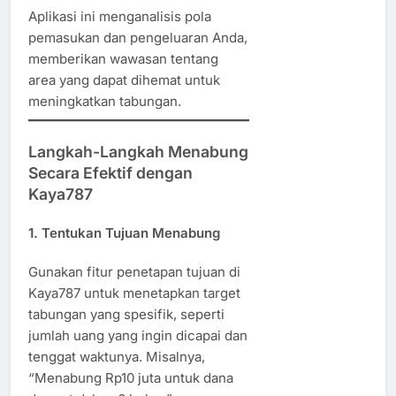
Aplikasi ini menganalisis pola
pemasukan dan pengeluaran Anda,
memberikan wawasan tentang
area yang dapat dihemat untuk
meningkatkan tabungan.
Langkah-Langkah Menabung
Secara Efektif dengan
Kaya787
1.
Tentukan Tujuan Menabung
Gunakan fitur penetapan tujuan di
Kaya787 untuk menetapkan target
tabungan yang spesifik, seperti
jumlah uang yang ingin dicapai dan
tenggat waktunya. Misalnya,
“Menabung Rp10 juta untuk dana