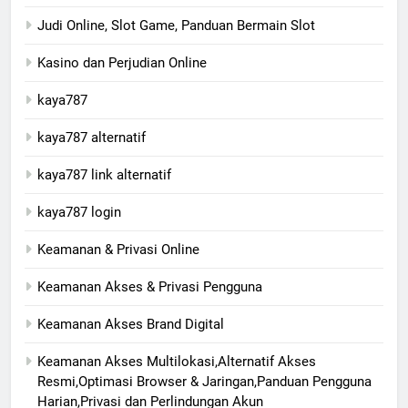
Judi Online, Slot Game, Panduan Bermain Slot
Kasino dan Perjudian Online
kaya787
kaya787 alternatif
kaya787 link alternatif
kaya787 login
Keamanan & Privasi Online
Keamanan Akses & Privasi Pengguna
Keamanan Akses Brand Digital
Keamanan Akses Multilokasi,Alternatif Akses
Resmi,Optimasi Browser & Jaringan,Panduan Pengguna
Harian,Privasi dan Perlindungan Akun