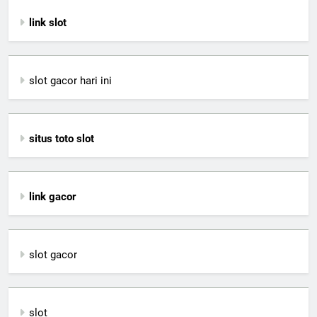
link slot
slot gacor hari ini
situs toto slot
link gacor
slot gacor
slot