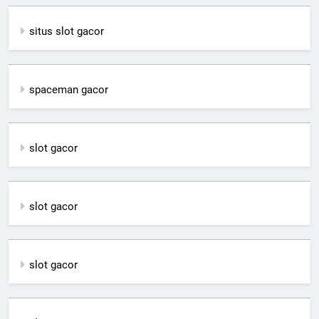
situs slot gacor
spaceman gacor
slot gacor
slot gacor
slot gacor