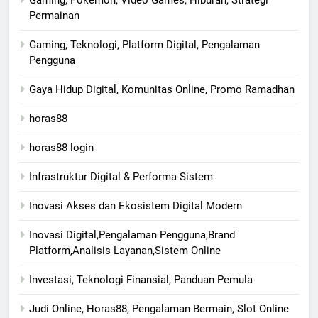
Gaming, Pokémon, Video Games, Hiburan, Strategi
Permainan
Gaming, Teknologi, Platform Digital, Pengalaman
Pengguna
Gaya Hidup Digital, Komunitas Online, Promo Ramadhan
horas88
horas88 login
Infrastruktur Digital & Performa Sistem
Inovasi Akses dan Ekosistem Digital Modern
Inovasi Digital,Pengalaman Pengguna,Brand
Platform,Analisis Layanan,Sistem Online
Investasi, Teknologi Finansial, Panduan Pemula
Judi Online, Horas88, Pengalaman Bermain, Slot Online