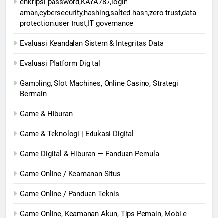
enkripsi password,KAYA787,login
aman,cybersecurity,hashing,salted hash,zero trust,data
protection,user trust,IT governance
Evaluasi Keandalan Sistem & Integritas Data
Evaluasi Platform Digital
Gambling, Slot Machines, Online Casino, Strategi
Bermain
Game & Hiburan
Game & Teknologi | Edukasi Digital
Game Digital & Hiburan — Panduan Pemula
Game Online / Keamanan Situs
Game Online / Panduan Teknis
Game Online, Keamanan Akun, Tips Pemain, Mobile