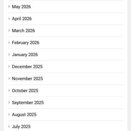
May 2026
April 2026
March 2026
February 2026
January 2026
December 2025
November 2025
October 2025
September 2025
August 2025
July 2025