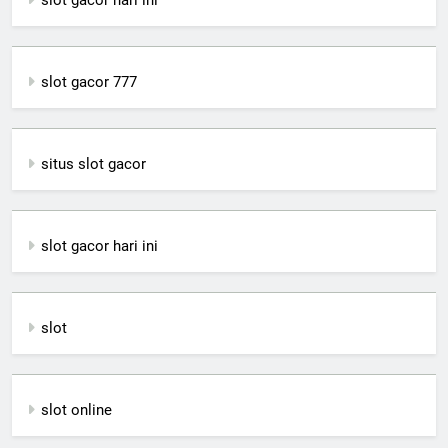
slot gacor hari ini
slot gacor 777
situs slot gacor
slot gacor hari ini
slot
slot online