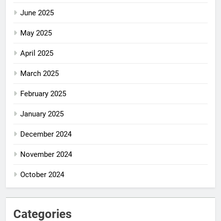
June 2025
May 2025
April 2025
March 2025
February 2025
January 2025
December 2024
November 2024
October 2024
Categories