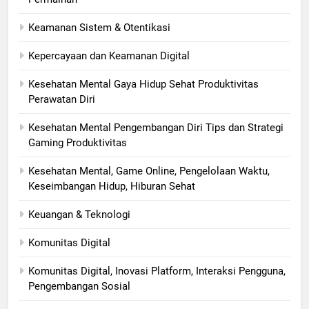
Keamanan Sistem & Otentikasi
Kepercayaan dan Keamanan Digital
Kesehatan Mental Gaya Hidup Sehat Produktivitas
Perawatan Diri
Kesehatan Mental Pengembangan Diri Tips dan Strategi
Gaming Produktivitas
Kesehatan Mental, Game Online, Pengelolaan Waktu,
Keseimbangan Hidup, Hiburan Sehat
Keuangan & Teknologi
Komunitas Digital
Komunitas Digital, Inovasi Platform, Interaksi Pengguna,
Pengembangan Sosial