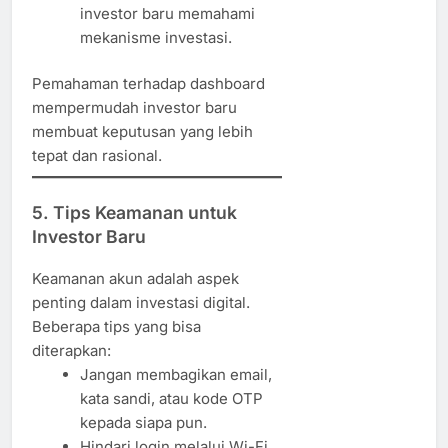
investor baru memahami
mekanisme investasi.
Pemahaman terhadap dashboard
mempermudah investor baru
membuat keputusan yang lebih
tepat dan rasional.
5. Tips Keamanan untuk
Investor Baru
Keamanan akun adalah aspek
penting dalam investasi digital.
Beberapa tips yang bisa
diterapkan:
Jangan membagikan email,
kata sandi, atau kode OTP
kepada siapa pun.
Hindari login melalui Wi-Fi