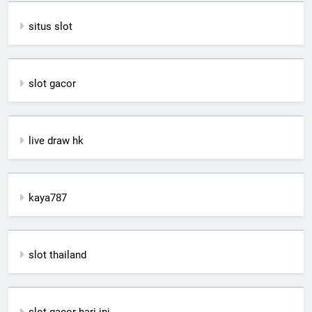
situs slot
slot gacor
live draw hk
kaya787
slot thailand