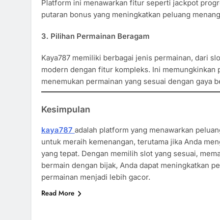
Platform ini menawarkan fitur seperti jackpot prog
putaran bonus yang meningkatkan peluang menang
3. Pilihan Permainan Beragam
Kaya787 memiliki berbagai jenis permainan, dari slot
modern dengan fitur kompleks. Ini memungkinkan 
menemukan permainan yang sesuai dengan gaya b
Kesimpulan
kaya787
adalah platform yang menawarkan peluan
untuk meraih kemenangan, terutama jika Anda men
yang tepat. Dengan memilih slot yang sesuai, mem
bermain dengan bijak, Anda dapat meningkatkan 
permainan menjadi lebih gacor.
Read More