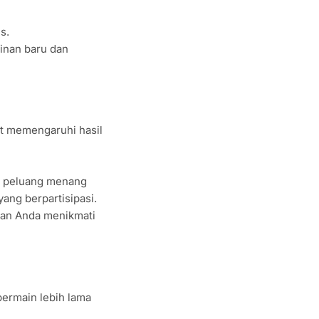
s.
nan baru dan
t memengaruhi hasil
n peluang menang
ang berpartisipasi.
kan Anda menikmati
bermain lebih lama