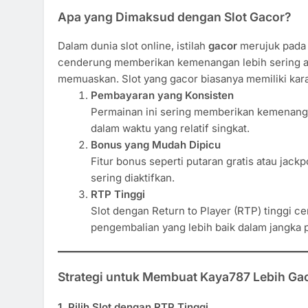
Apa yang Dimaksud dengan Slot Gacor?
Dalam dunia slot online, istilah
gacor
merujuk pada
cenderung memberikan kemenangan lebih sering at
memuaskan. Slot yang gacor biasanya memiliki karak
Pembayaran yang Konsisten
Permainan ini sering memberikan kemenanga
dalam waktu yang relatif singkat.
Bonus yang Mudah Dipicu
Fitur bonus seperti putaran gratis atau jackp
sering diaktifkan.
RTP Tinggi
Slot dengan Return to Player (RTP) tinggi 
pengembalian yang lebih baik dalam jangka 
Strategi untuk Membuat Kaya787 Lebih Ga
1. Pilih Slot dengan RTP Tinggi