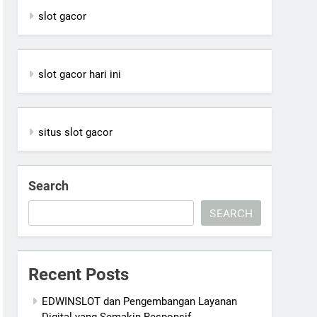
slot gacor
slot gacor hari ini
situs slot gacor
Search
SEARCH
Recent Posts
EDWINSLOT dan Pengembangan Layanan