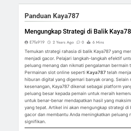
Panduan Kaya787
Mengungkap Strategi di Balik Kaya7
E7fa919
2 Years Ago
0
6 Mins
Temukan strategi rahasia di balik Kaya787 yang me
menjadi gacor. Pelajari langkah-langkah efektif un
peluang menang dan nikmati pengalaman bermain t
Permainan slot online seperti
Kaya787
telah menja
hiburan digital yang digemari banyak orang. Selai
kesenangan, Kaya787 dikenal sebagai platform ya
peluang besar kepada pemain untuk meraih kemen
untuk benar-benar mendapatkan hasil yang maksimal
yang tepat. Artikel ini akan mengungkap strategi di
gacor dan membantu Anda meningkatkan peluang 
signifikan.