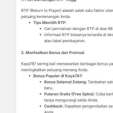
RTP (Return to Player) adalah salah satu faktor u
peluang kemenangan Anda.
Tips Memilih RTP
:
Cari permainan dengan RTP di atas 9
Informasi RTP biasanya tersedia di de
atau tabel pembayaran.
2. Manfaatkan Bonus dan Promosi
Kaya787 sering kali menawarkan berbagai bonus y
meningkatkan peluang menang Anda.
Bonus Populer di Kaya787
:
Bonus Selamat Datang
: Tambahan sal
baru.
Putaran Gratis (Free Spins)
: Coba ber
tanpa mengurangi saldo Anda.
Cashback
: Dapatkan pengembalian se
Anda.