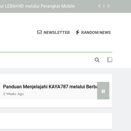
tur LEBAH4D melalui Perangkat Mobile
787 melalui Berbagai Jenis Perangkat
al dengan Informasi yang Terorganisir
NEWSLETTER
RANDOM NEWS
nan Digital yang Semakin Responsif
olusi Cepat Dan Profesional Untuk Kebutuhan Anda.
tur LEBAH4D melalui Perangkat Mobile
787 melalui Berbagai Jenis Perangkat
al dengan Informasi yang Terorganisir
 Menjelajahi KAYA787 melalui Berbagai Jenis Perangkat
Ago