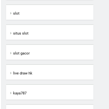
slot
situs slot
slot gacor
live draw hk
kaya787