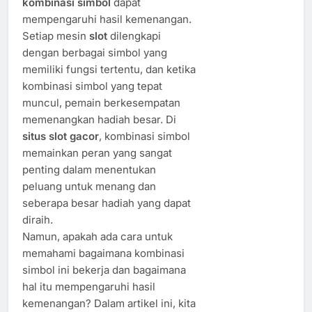
kombinasi simbol
dapat
mempengaruhi hasil kemenangan.
Setiap mesin
slot
dilengkapi
dengan berbagai simbol yang
memiliki fungsi tertentu, dan ketika
kombinasi simbol yang tepat
muncul, pemain berkesempatan
memenangkan hadiah besar. Di
situs slot gacor
, kombinasi simbol
memainkan peran yang sangat
penting dalam menentukan
peluang untuk menang dan
seberapa besar hadiah yang dapat
diraih.
Namun, apakah ada cara untuk
memahami bagaimana kombinasi
simbol ini bekerja dan bagaimana
hal itu mempengaruhi hasil
kemenangan? Dalam artikel ini, kita