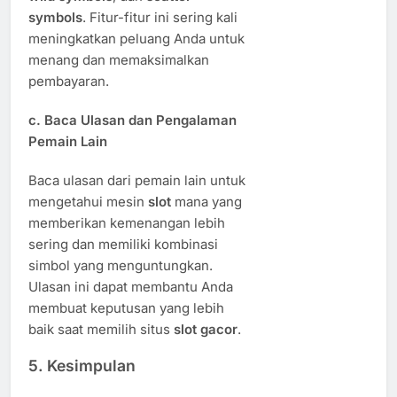
symbols
. Fitur-fitur ini sering kali
meningkatkan peluang Anda untuk
menang dan memaksimalkan
pembayaran.
c.
Baca Ulasan dan Pengalaman
Pemain Lain
Baca ulasan dari pemain lain untuk
mengetahui mesin
slot
mana yang
memberikan kemenangan lebih
sering dan memiliki kombinasi
simbol yang menguntungkan.
Ulasan ini dapat membantu Anda
membuat keputusan yang lebih
baik saat memilih situs
slot gacor
.
5.
Kesimpulan