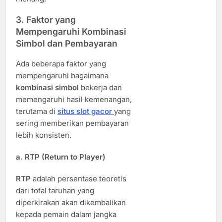
3.
Faktor yang
Mempengaruhi Kombinasi
Simbol dan Pembayaran
Ada beberapa faktor yang
mempengaruhi bagaimana
kombinasi simbol
bekerja dan
memengaruhi hasil kemenangan,
terutama di
situs slot gacor
yang
sering memberikan pembayaran
lebih konsisten.
a.
RTP (Return to Player)
RTP
adalah persentase teoretis
dari total taruhan yang
diperkirakan akan dikembalikan
kepada pemain dalam jangka