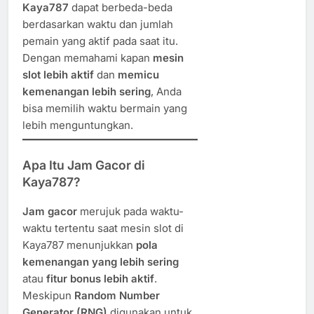
Kaya787
dapat berbeda-beda
berdasarkan waktu dan jumlah
pemain yang aktif pada saat itu.
Dengan memahami kapan
mesin
slot lebih aktif
dan
memicu
kemenangan lebih sering
, Anda
bisa memilih waktu bermain yang
lebih menguntungkan.
Apa Itu Jam Gacor di
Kaya787?
Jam gacor
merujuk pada waktu-
waktu tertentu saat mesin slot di
Kaya787 menunjukkan
pola
kemenangan yang lebih sering
atau
fitur bonus lebih aktif
.
Meskipun
Random Number
Generator (RNG)
digunakan untuk