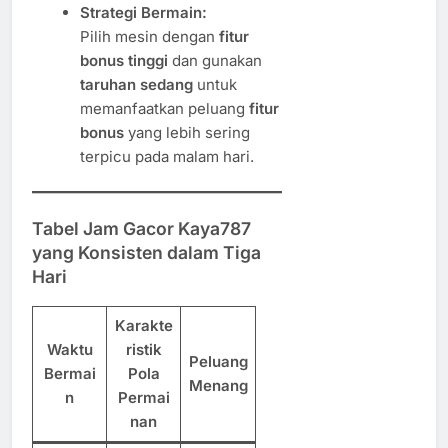
Strategi Bermain:
Pilih mesin dengan
fitur
bonus tinggi
dan gunakan
taruhan sedang
untuk
memanfaatkan peluang
fitur
bonus
yang lebih sering
terpicu pada malam hari.
Tabel Jam Gacor Kaya787
yang Konsisten dalam Tiga
Hari
Karakte
Waktu
ristik
Peluang
Bermai
Pola
Menang
n
Permai
nan