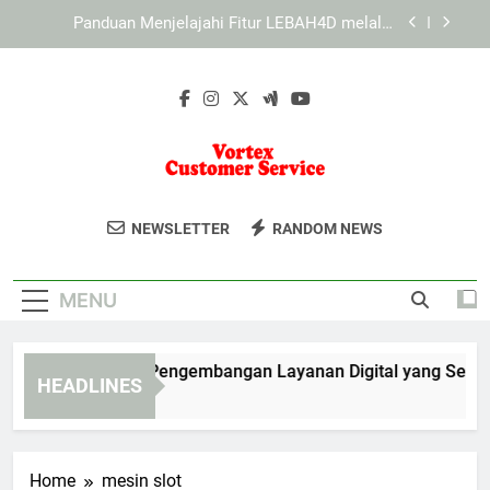
Skip
Panduan Menjelajahi KAYA787 melalui Berbagai
to
Jenis Perangkat
content
KAYA787 sebagai Ekosistem Digital dengan
Informasi yang Terorganisir
EDWINSLOT dan Pengembangan Layanan Digital
yang Semakin Responsif
Panduan Menjelajahi Fitur LEBAH4D melalui
Perangkat Mobile
Vortex
Dapatkan Layanan Pelanggan Terbaik
Panduan Menjelajahi KAYA787 melalui Berbagai
NEWSLETTER
RANDOM NEWS
Jenis Perangkat
Customer
Dengan Vortex Customer Service. Solusi
KAYA787 sebagai Ekosistem Digital dengan
Cepat Dan Profesional Untuk Kebutuhan
Informasi yang Terorganisir
Service
MENU
Anda.
WINSLOT dan Pengembangan Layanan Digital yang Semakin 
HEADLINES
Weeks Ago
Home
mesin slot