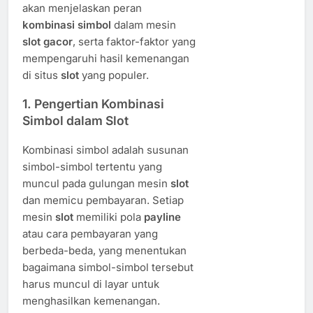
akan menjelaskan peran
kombinasi simbol
dalam mesin
slot gacor
, serta faktor-faktor yang
mempengaruhi hasil kemenangan
di situs
slot
yang populer.
1.
Pengertian Kombinasi
Simbol dalam Slot
Kombinasi simbol adalah susunan
simbol-simbol tertentu yang
muncul pada gulungan mesin
slot
dan memicu pembayaran. Setiap
mesin
slot
memiliki pola
payline
atau cara pembayaran yang
berbeda-beda, yang menentukan
bagaimana simbol-simbol tersebut
harus muncul di layar untuk
menghasilkan kemenangan.