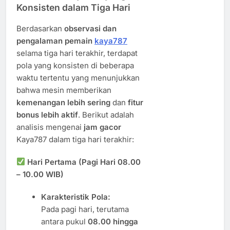
Konsisten dalam Tiga Hari
Berdasarkan
observasi dan
pengalaman pemain
kaya787
selama tiga hari terakhir, terdapat
pola yang konsisten di beberapa
waktu tertentu yang menunjukkan
bahwa mesin memberikan
kemenangan lebih sering
dan
fitur
bonus lebih aktif
. Berikut adalah
analisis mengenai
jam gacor
Kaya787 dalam tiga hari terakhir:
Hari Pertama (Pagi Hari 08.00
– 10.00 WIB)
Karakteristik Pola:
Pada pagi hari, terutama
antara pukul
08.00 hingga