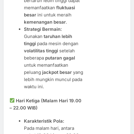
bertaruh lebih tinggi dapat
memanfaatkan
fluktuasi
besar
ini untuk meraih
kemenangan besar
.
Strategi Bermain:
Gunakan
taruhan lebih
tinggi
pada mesin dengan
volatilitas tinggi
setelah
beberapa
putaran gagal
untuk memanfaatkan
peluang
jackpot besar
yang
lebih mungkin muncul pada
waktu ini.
Hari Ketiga (Malam Hari 19.00
– 22.00 WIB)
Karakteristik Pola:
Pada malam hari, antara