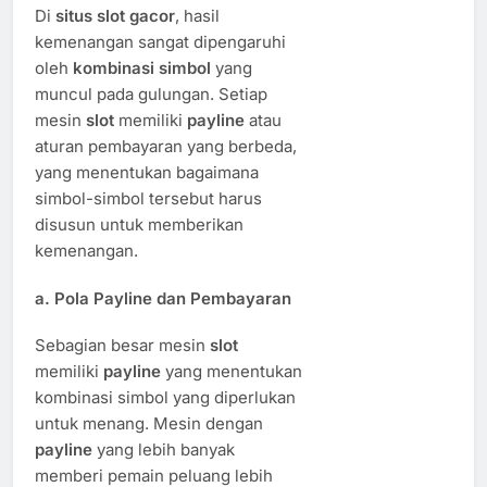
Di
situs slot gacor
, hasil
kemenangan sangat dipengaruhi
oleh
kombinasi simbol
yang
muncul pada gulungan. Setiap
mesin
slot
memiliki
payline
atau
aturan pembayaran yang berbeda,
yang menentukan bagaimana
simbol-simbol tersebut harus
disusun untuk memberikan
kemenangan.
a.
Pola Payline dan Pembayaran
Sebagian besar mesin
slot
memiliki
payline
yang menentukan
kombinasi simbol yang diperlukan
untuk menang. Mesin dengan
payline
yang lebih banyak
memberi pemain peluang lebih