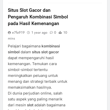
Situs Slot Gacor dan
Pengaruh Kombinasi Simbol
pada Hasil Kemenangan
e7fa919
1 year ago
0
10
mins
Pelajari bagaimana
kombinasi
simbol
dalam
situs slot gacor
dapat mempengaruhi hasil
kemenangan. Temukan cara
simbol-simbol tertentu
meningkatkan peluang untuk
menang dan strategi terbaik untuk
memaksimalkan hasilnya.
Di dunia perjudian online, salah
satu aspek yang paling menarik
dari mesin
slot
adalah bagaimana