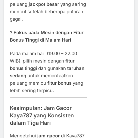
peluang
jackpot besar
yang sering
muncul setelah beberapa putaran
gagal.
?
Fokus pada Mesin dengan Fitur
Bonus Tinggi di Malam Hari
Pada malam hari (19.00 – 22.00
WIB), pilih mesin dengan
fitur
bonus tinggi
dan gunakan
taruhan
sedang
untuk memanfaatkan
peluang memicu
fitur bonus
yang
lebih sering terpicu.
Kesimpulan: Jam Gacor
Kaya787 yang Konsisten
dalam Tiga Hari
Mengetahui
jam gacor
di Kaya787