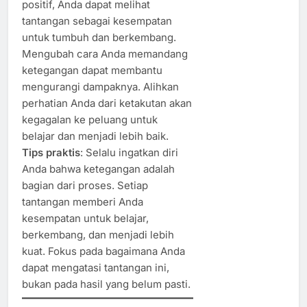
positif, Anda dapat melihat
tantangan sebagai kesempatan
untuk tumbuh dan berkembang.
Mengubah cara Anda memandang
ketegangan dapat membantu
mengurangi dampaknya. Alihkan
perhatian Anda dari ketakutan akan
kegagalan ke peluang untuk
belajar dan menjadi lebih baik.
Tips praktis
: Selalu ingatkan diri
Anda bahwa ketegangan adalah
bagian dari proses. Setiap
tantangan memberi Anda
kesempatan untuk belajar,
berkembang, dan menjadi lebih
kuat. Fokus pada bagaimana Anda
dapat mengatasi tantangan ini,
bukan pada hasil yang belum pasti.