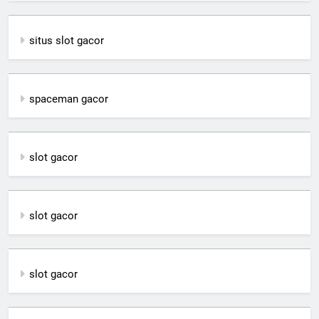
situs slot gacor
spaceman gacor
slot gacor
slot gacor
slot gacor