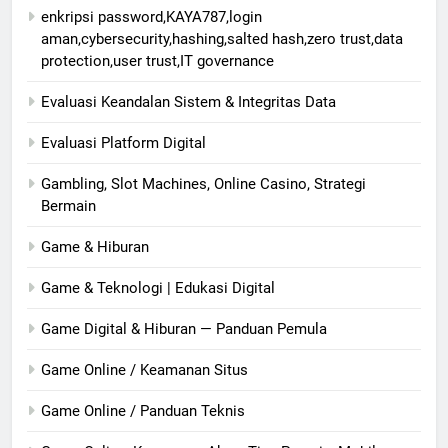
enkripsi password,KAYA787,login
aman,cybersecurity,hashing,salted hash,zero trust,data
protection,user trust,IT governance
Evaluasi Keandalan Sistem & Integritas Data
Evaluasi Platform Digital
Gambling, Slot Machines, Online Casino, Strategi
Bermain
Game & Hiburan
Game & Teknologi | Edukasi Digital
Game Digital & Hiburan — Panduan Pemula
Game Online / Keamanan Situs
Game Online / Panduan Teknis