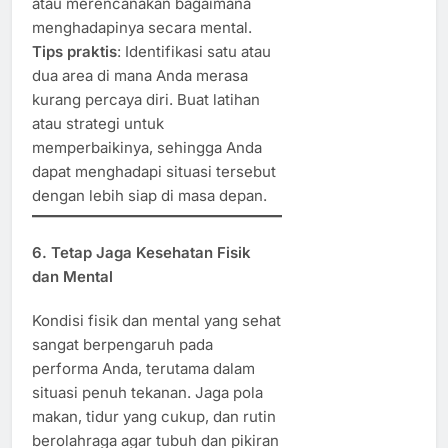
atau merencanakan bagaimana
menghadapinya secara mental.
Tips praktis
: Identifikasi satu atau
dua area di mana Anda merasa
kurang percaya diri. Buat latihan
atau strategi untuk
memperbaikinya, sehingga Anda
dapat menghadapi situasi tersebut
dengan lebih siap di masa depan.
6.
Tetap Jaga Kesehatan Fisik
dan Mental
Kondisi fisik dan mental yang sehat
sangat berpengaruh pada
performa Anda, terutama dalam
situasi penuh tekanan. Jaga pola
makan, tidur yang cukup, dan rutin
berolahraga agar tubuh dan pikiran