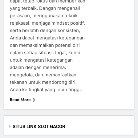
dapat tetap fokus dan memberikan
yang terbaik. Dengan mengenali
perasaan, menggunakan teknik
relaksasi, menjaga mindset positif,
serta berlatih dengan konsisten,
Anda dapat mengatasi ketegangan
dan memaksimalkan potensi diri
dalam setiap situasi. Ingat, kunci
untuk mengatasi ketegangan
adalah dengan menerima,
mengelola, dan memanfaatkan
tekanan untuk mendorong diri
Anda ke tingkat yang lebih tinggi.
Read More
SITUS LINK SLOT GACOR