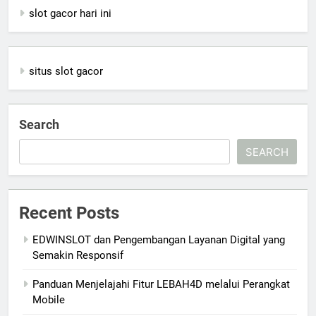
slot gacor hari ini
situs slot gacor
Search
SEARCH
Recent Posts
EDWINSLOT dan Pengembangan Layanan Digital yang
Semakin Responsif
Panduan Menjelajahi Fitur LEBAH4D melalui Perangkat
Mobile