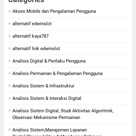
Akses Mobile dan Pengalaman Pengguna
alternatif edwinslot
alternatif kaya787
alternatif link edwinslot
Analisis Digital & Perilaku Pengguna
Analisis Permainan & Pengalaman Pengguna
Analisis Sistem & Infrastruktur
Analisis Sistem & Interaksi Digital
Analisis Sistem Digital, Studi Aktivitas Algoritmik,
Observasi Mekanisme Permainan
Analisis Sistem,Manajemen Layanan