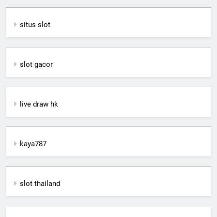
situs slot
slot gacor
live draw hk
kaya787
slot thailand