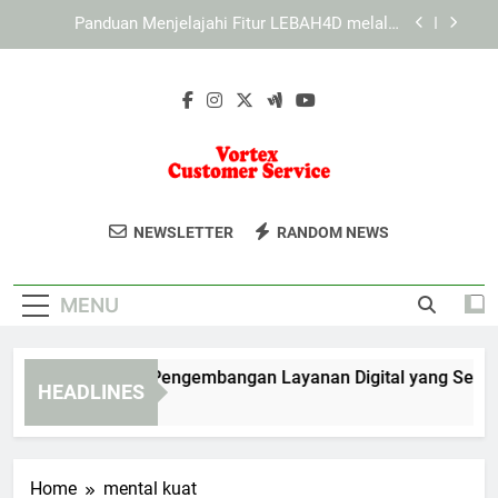
Skip
Panduan Menjelajahi KAYA787 melalui Berbagai
to
Jenis Perangkat
content
KAYA787 sebagai Ekosistem Digital dengan
Informasi yang Terorganisir
EDWINSLOT dan Pengembangan Layanan Digital
yang Semakin Responsif
Panduan Menjelajahi Fitur LEBAH4D melalui
Perangkat Mobile
Vortex
Dapatkan Layanan Pelanggan Terbaik
Panduan Menjelajahi KAYA787 melalui Berbagai
NEWSLETTER
RANDOM NEWS
Jenis Perangkat
Customer
Dengan Vortex Customer Service. Solusi
KAYA787 sebagai Ekosistem Digital dengan
Cepat Dan Profesional Untuk Kebutuhan
Informasi yang Terorganisir
Service
MENU
Anda.
DWINSLOT dan Pengembangan Layanan Digital yang Semakin
HEADLINES
 Weeks Ago
Home
mental kuat