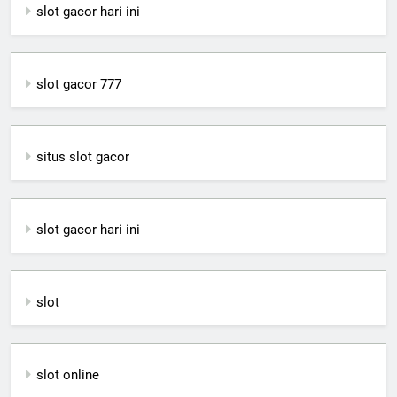
slot gacor hari ini
slot gacor 777
situs slot gacor
slot gacor hari ini
slot
slot online