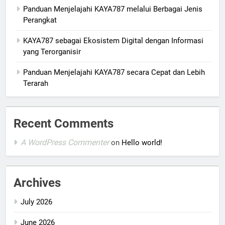
Panduan Menjelajahi KAYA787 melalui Berbagai Jenis
Perangkat
KAYA787 sebagai Ekosistem Digital dengan Informasi
yang Terorganisir
Panduan Menjelajahi KAYA787 secara Cepat dan Lebih
Terarah
Recent Comments
A WordPress Commenter
on
Hello world!
Archives
July 2026
June 2026