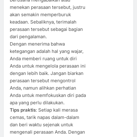
menekan perasaan tersebut, justru
akan semakin memperburuk
keadaan. Sebaliknya, terimalah
perasaan tersebut sebagai bagian
dari pengalaman.
Dengan menerima bahwa
ketegangan adalah hal yang wajar,
Anda memberi ruang untuk diri
Anda untuk mengelola perasaan ini
dengan lebih baik. Jangan biarkan
perasaan tersebut mengontrol
Anda, namun alihkan perhatian
Anda untuk memfokuskan diri pada
apa yang perlu dilakukan.
Tips praktis
: Setiap kali merasa
cemas, tarik napas dalam-dalam
dan beri waktu sejenak untuk
mengenali perasaan Anda. Dengan