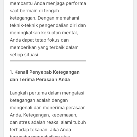
membantu Anda menjaga performa
saat bermain di tengah
ketegangan. Dengan memahami
teknik-teknik pengendalian diri dan
meningkatkan kekuatan mental,
Anda dapat tetap fokus dan
memberikan yang terbaik dalam
setiap situasi.
1.
Kenali Penyebab Ketegangan
dan Terima Perasaan Anda
Langkah pertama dalam mengatasi
ketegangan adalah dengan
mengenali dan menerima perasaan
Anda. Ketegangan, kecemasan,
dan stres adalah reaksi alami tubuh
terhadap tekanan. Jika Anda
berusaha mengabaikan atau