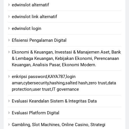
edwinslot alternatif
edwinslot link alternatif
edwinslot login
Efisiensi Pengalaman Digital
Ekonomi & Keuangan, Investasi & Manajemen Aset, Bank
& Lembaga Keuangan, Kebijakan Ekonomi, Perencanaan
Keuangan, Analisis Pasar, Ekonomi Modern.
enkripsi password,KAYA787,login
aman,cybersecurity,hashing,salted hash,zero trust,data
protection,user trust,IT governance
Evaluasi Keandalan Sistem & Integritas Data
Evaluasi Platform Digital
Gambling, Slot Machines, Online Casino, Strategi