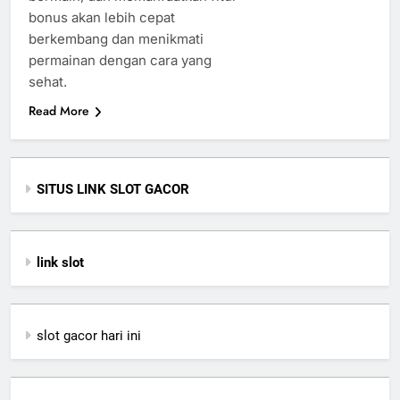
bonus akan lebih cepat
berkembang dan menikmati
permainan dengan cara yang
sehat.
Read More
SITUS LINK SLOT GACOR
link slot
slot gacor hari ini