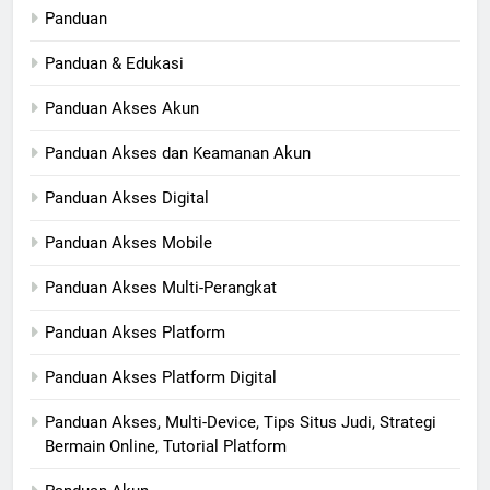
Panduan
Panduan & Edukasi
Panduan Akses Akun
Panduan Akses dan Keamanan Akun
Panduan Akses Digital
Panduan Akses Mobile
Panduan Akses Multi-Perangkat
Panduan Akses Platform
Panduan Akses Platform Digital
Panduan Akses, Multi-Device, Tips Situs Judi, Strategi
Bermain Online, Tutorial Platform