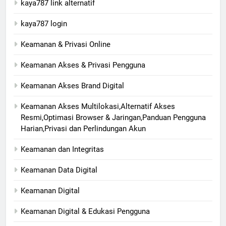
kaya787 link alternatif
kaya787 login
Keamanan & Privasi Online
Keamanan Akses & Privasi Pengguna
Keamanan Akses Brand Digital
Keamanan Akses Multilokasi,Alternatif Akses
Resmi,Optimasi Browser & Jaringan,Panduan Pengguna
Harian,Privasi dan Perlindungan Akun
Keamanan dan Integritas
Keamanan Data Digital
Keamanan Digital
Keamanan Digital & Edukasi Pengguna