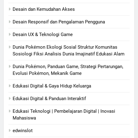
Desain dan Kemudahan Akses
Desain Responsif dan Pengalaman Pengguna
Desain UX & Teknologi Game
Dunia Pokémon Ekologi Sosial Struktur Komunitas
Sosiologi Fiksi Analisis Dunia Imajinatif Edukasi Alam
Dunia Pokémon, Panduan Game, Strategi Pertarungan,
Evolusi Pokémon, Mekanik Game
Edukasi Digital & Gaya Hidup Keluarga
Edukasi Digital & Panduan Interaktif
Edukasi Teknologi | Pembelajaran Digital | Inovasi
Mahasiswa
edwinslot