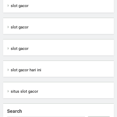
slot gacor
slot gacor
slot gacor
slot gacor hari ini
situs slot gacor
Search