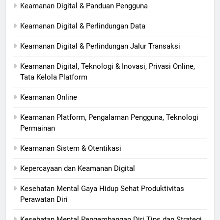
Keamanan Digital & Panduan Pengguna
Keamanan Digital & Perlindungan Data
Keamanan Digital & Perlindungan Jalur Transaksi
Keamanan Digital, Teknologi & Inovasi, Privasi Online,
Tata Kelola Platform
Keamanan Online
Keamanan Platform, Pengalaman Pengguna, Teknologi
Permainan
Keamanan Sistem & Otentikasi
Kepercayaan dan Keamanan Digital
Kesehatan Mental Gaya Hidup Sehat Produktivitas
Perawatan Diri
Kesehatan Mental Pengembangan Diri Tips dan Strategi