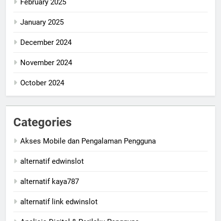
February 2025
January 2025
December 2024
November 2024
October 2024
Categories
Akses Mobile dan Pengalaman Pengguna
alternatif edwinslot
alternatif kaya787
alternatif link edwinslot