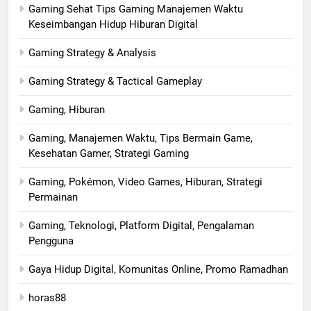
Gaming Sehat Tips Gaming Manajemen Waktu
Keseimbangan Hidup Hiburan Digital
Gaming Strategy & Analysis
Gaming Strategy & Tactical Gameplay
Gaming, Hiburan
Gaming, Manajemen Waktu, Tips Bermain Game,
Kesehatan Gamer, Strategi Gaming
Gaming, Pokémon, Video Games, Hiburan, Strategi
Permainan
Gaming, Teknologi, Platform Digital, Pengalaman
Pengguna
Gaya Hidup Digital, Komunitas Online, Promo Ramadhan
horas88