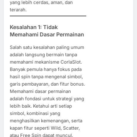
yang lebih cerdas, aman, dan
terarah.
Kesalahan 1: Tidak
Memahami Dasar Permainan
Salah satu kesalahan paling umum
adalah langsung bermain tanpa
memahami mekanisme CorlaSlot.
Banyak pemula hanya fokus pada
hasil spin tanpa mengenal simbol,
garis pembayaran, dan fitur bonus.
Memahami dasar permainan
adalah fondasi untuk strategi yang
lebih baik. Ketahui arti setiap
simbol, kombinasi yang
menghasilkan kemenangan, serta
kapan fitur seperti Wild, Scatter,
atau Free Spin dapat muncul.