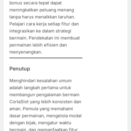
bonus secara tepat dapat
meningkatkan peluang menang
tanpa harus menaikkan taruhan.
Pelajari cara kerja setiap fitur dan
integrasikan ke dalam strategi
bermain. Pendekatan ini membuat
permainan lebih efisien dan
menyenangkan.
Penutup
Menghindari kesalahan umum
adalah langkah pertama untuk
membangun pengalaman bermain
CorlaSlot yang lebih konsisten dan
aman. Pemula yang memahami
dasar permainan, mengelola modal
dengan bijak, mengatur waktu
bermain, dan memanfaatkan fitur