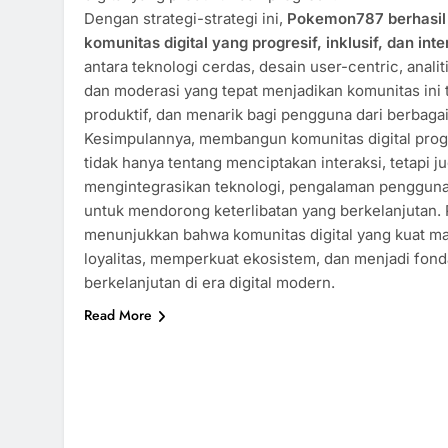
Dengan strategi-strategi ini,
Pokemon787 berhasil
komunitas digital yang progresif, inklusif, dan inte
antara teknologi cerdas, desain user-centric, analiti
dan moderasi yang tepat menjadikan komunitas ini
produktif, dan menarik bagi pengguna dari berbagai
Kesimpulannya, membangun komunitas digital prog
tidak hanya tentang menciptakan interaksi, tetapi j
mengintegrasikan teknologi, pengalaman pengguna, 
untuk mendorong keterlibatan yang berkelanjutan. P
menunjukkan bahwa komunitas digital yang kuat 
loyalitas, memperkuat ekosistem, dan menjadi fonda
berkelanjutan di era digital modern.
Read More