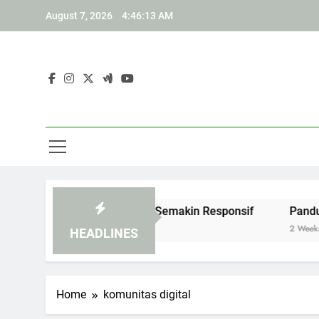
Skip
August 7, 2026
4:46:14 AM
to
content
Vor
Dapatkan 
nan Digital yang Semakin Responsif
Panduan Menjelaj
2 Weeks Ago
HEADLINES
Home
komunitas digital