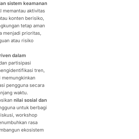
dan sistem keamanan
AI memantau aktivitas
tau konten berisiko,
ingkungan tetap aman
menjadi prioritas,
uan atau risiko
riven dalam
 dan partisipasi
ngidentifikasi tren,
ini memungkinkan
asi pengguna secara
anjang waktu.
osikan
nilai sosial dan
ngguna untuk berbagi
diskusi, workshop
 menumbuhkan rasa
membangun ekosistem