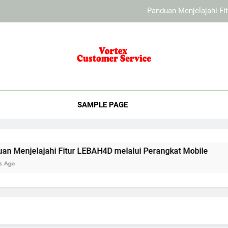
Panduan Menjelajahi Fi
Panduan Menjelajahi KAYA
KAYA787 sebagai Ekosistem Digit
tex Customer Service
EDWINSLOT dan Pengembangan Laya
Layanan Pelanggan Terbaik Dengan Vortex Customer Service. S
Panduan Menjelajahi Fi
SAMPLE PAGE
Panduan Menjelajahi KAYA
KAYA787 sebagai Ekosistem Digit
ahi Fitur LEBAH4D melalui Perangkat Mobile
Panduan M
2 Weeks Ago