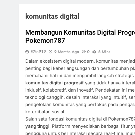
komunitas digital
Membangun Komunitas Digital Progre
Pokemon787
E7fa919
9 Months Ago
0
6 Mins
Dalam ekosistem digital modern, komunitas menjadi 
penting bagi keberlangsungan dan pertumbuhan pl
memahami hal ini dan mengambil langkah strateg
komunitas digital progresif
yang tidak hanya interakt
inklusif, kolaboratif, dan inovatif. Pendekatan ini
teknologi canggih, desain interaksi yang intuitif, ser
pengelolaan komunitas yang berfokus pada penga
keterlibatan sosial.
Salah satu fondasi komunitas digital di Pokemon78
yang tinggi
. Platform menyediakan berbagai fitur
pengguna untuk berinteraksi secara real-time, mula