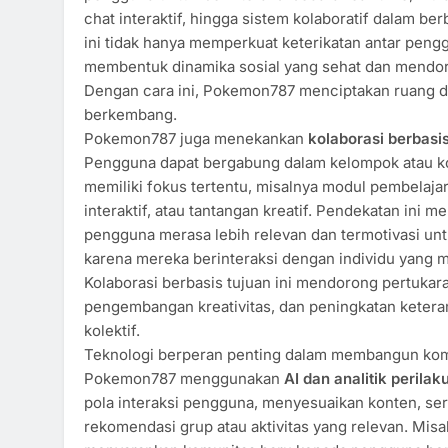
chat interaktif, hingga sistem kolaboratif dalam ber
ini tidak hanya memperkuat keterikatan antar pengg
membentuk dinamika sosial yang sehat dan mendoron
Dengan cara ini, Pokemon787 menciptakan ruang di
berkembang.
Pokemon787 juga menekankan
kolaborasi berbasi
Pengguna dapat bergabung dalam kelompok atau k
memiliki fokus tertentu, misalnya modul pembelajara
interaktif, atau tantangan kreatif. Pendekatan ini 
pengguna merasa lebih relevan dan termotivasi untu
karena mereka berinteraksi dengan individu yang m
Kolaborasi berbasis tujuan ini mendorong pertukara
pengembangan kreativitas, dan peningkatan ketera
kolektif.
Teknologi berperan penting dalam membangun komu
Pokemon787 menggunakan
AI dan analitik perilak
pola interaksi pengguna, menyesuaikan konten, se
rekomendasi grup atau aktivitas yang relevan. Misa