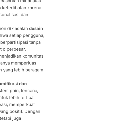
dasarkan minat atau
 keterlibatan karena
onalisasi dan
emon787 adalah
desain
ahwa setiap pengguna,
erpartisipasi tanpa
t diperbesar,
f menjadikan komunitas
k hanya memperluas
an yang lebih beragam
mifikasi dan
stem poin, lencana,
uk lebih terlibat
ivasi, memperkuat
yang positif. Dengan
tetapi juga