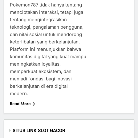
Pokemon787 tidak hanya tentang
menciptakan interaksi, tetapi juga
tentang mengintegrasikan
teknologi, pengalaman pengguna,
dan nilai sosial untuk mendorong
keterlibatan yang berkelanjutan.
Platform ini menunjukkan bahwa
komunitas digital yang kuat mampu
meningkatkan loyalitas,
memperkuat ekosistem, dan
menjadi fondasi bagi inovasi
berkelanjutan di era digital
modern.
Read More
SITUS LINK SLOT GACOR