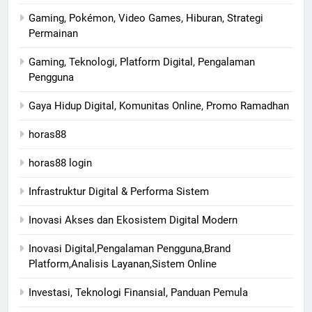
Gaming, Pokémon, Video Games, Hiburan, Strategi
Permainan
Gaming, Teknologi, Platform Digital, Pengalaman
Pengguna
Gaya Hidup Digital, Komunitas Online, Promo Ramadhan
horas88
horas88 login
Infrastruktur Digital & Performa Sistem
Inovasi Akses dan Ekosistem Digital Modern
Inovasi Digital,Pengalaman Pengguna,Brand
Platform,Analisis Layanan,Sistem Online
Investasi, Teknologi Finansial, Panduan Pemula