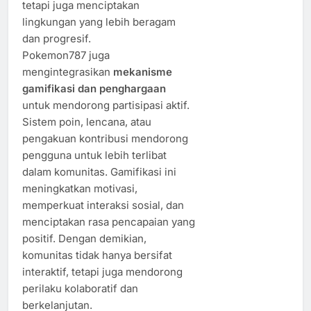
tetapi juga menciptakan
lingkungan yang lebih beragam
dan progresif.
Pokemon787 juga
mengintegrasikan
mekanisme
gamifikasi dan penghargaan
untuk mendorong partisipasi aktif.
Sistem poin, lencana, atau
pengakuan kontribusi mendorong
pengguna untuk lebih terlibat
dalam komunitas. Gamifikasi ini
meningkatkan motivasi,
memperkuat interaksi sosial, dan
menciptakan rasa pencapaian yang
positif. Dengan demikian,
komunitas tidak hanya bersifat
interaktif, tetapi juga mendorong
perilaku kolaboratif dan
berkelanjutan.