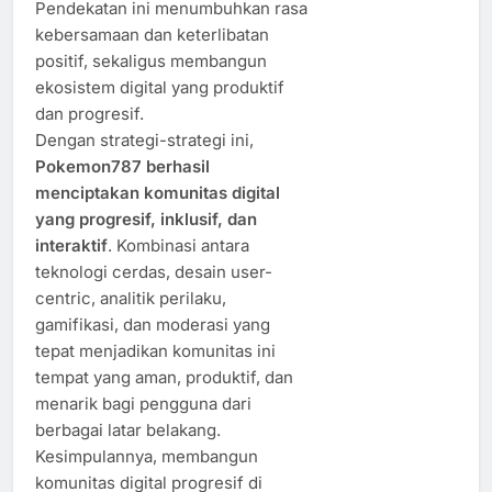
Pendekatan ini menumbuhkan rasa
kebersamaan dan keterlibatan
positif, sekaligus membangun
ekosistem digital yang produktif
dan progresif.
Dengan strategi-strategi ini,
Pokemon787 berhasil
menciptakan komunitas digital
yang progresif, inklusif, dan
interaktif
. Kombinasi antara
teknologi cerdas, desain user-
centric, analitik perilaku,
gamifikasi, dan moderasi yang
tepat menjadikan komunitas ini
tempat yang aman, produktif, dan
menarik bagi pengguna dari
berbagai latar belakang.
Kesimpulannya, membangun
komunitas digital progresif di