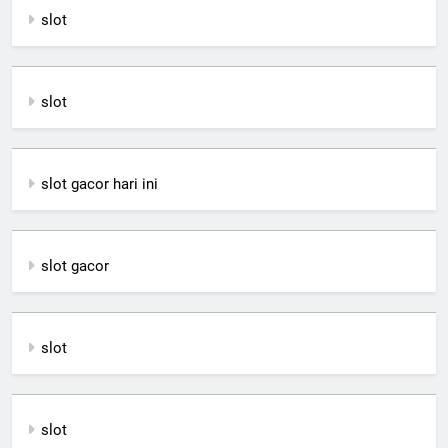
slot
slot
slot gacor hari ini
slot gacor
slot
slot