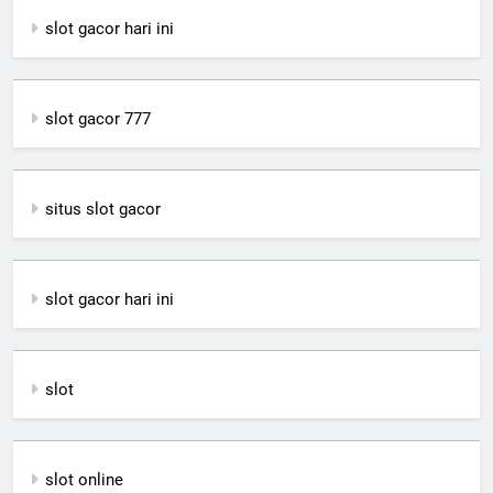
slot gacor hari ini
slot gacor 777
situs slot gacor
slot gacor hari ini
slot
slot online