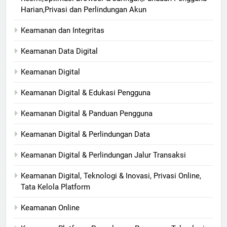
Harian,Privasi dan Perlindungan Akun
Keamanan dan Integritas
Keamanan Data Digital
Keamanan Digital
Keamanan Digital & Edukasi Pengguna
Keamanan Digital & Panduan Pengguna
Keamanan Digital & Perlindungan Data
Keamanan Digital & Perlindungan Jalur Transaksi
Keamanan Digital, Teknologi & Inovasi, Privasi Online,
Tata Kelola Platform
Keamanan Online