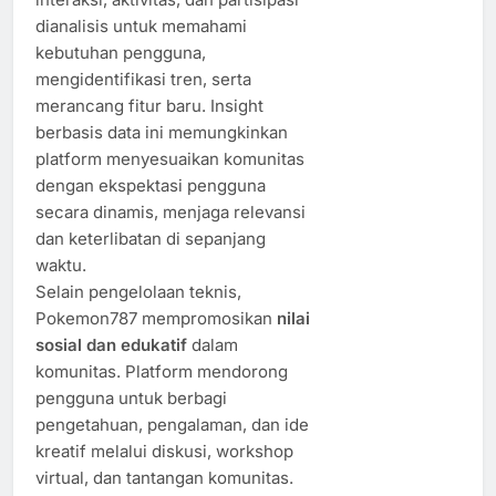
dianalisis untuk memahami
kebutuhan pengguna,
mengidentifikasi tren, serta
merancang fitur baru. Insight
berbasis data ini memungkinkan
platform menyesuaikan komunitas
dengan ekspektasi pengguna
secara dinamis, menjaga relevansi
dan keterlibatan di sepanjang
waktu.
Selain pengelolaan teknis,
Pokemon787 mempromosikan
nilai
sosial dan edukatif
dalam
komunitas. Platform mendorong
pengguna untuk berbagi
pengetahuan, pengalaman, dan ide
kreatif melalui diskusi, workshop
virtual, dan tantangan komunitas.