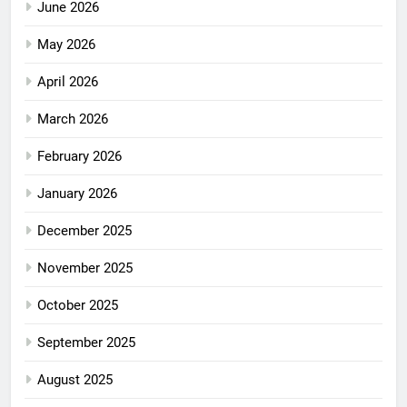
June 2026
May 2026
April 2026
March 2026
February 2026
January 2026
December 2025
November 2025
October 2025
September 2025
August 2025