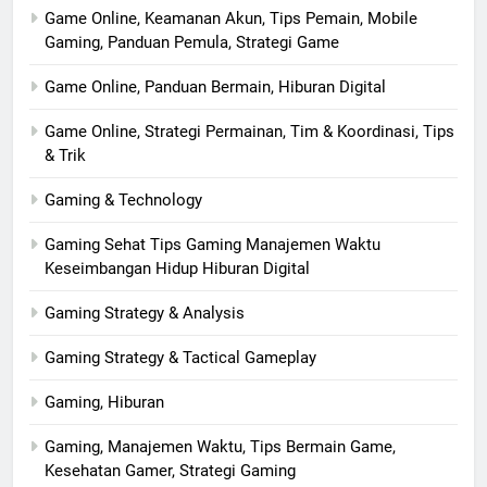
Game Online, Keamanan Akun, Tips Pemain, Mobile
Gaming, Panduan Pemula, Strategi Game
Game Online, Panduan Bermain, Hiburan Digital
Game Online, Strategi Permainan, Tim & Koordinasi, Tips
& Trik
Gaming & Technology
Gaming Sehat Tips Gaming Manajemen Waktu
Keseimbangan Hidup Hiburan Digital
Gaming Strategy & Analysis
Gaming Strategy & Tactical Gameplay
Gaming, Hiburan
Gaming, Manajemen Waktu, Tips Bermain Game,
Kesehatan Gamer, Strategi Gaming