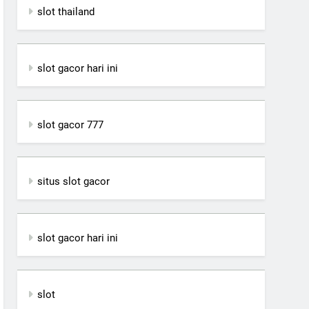
slot thailand
slot gacor hari ini
slot gacor 777
situs slot gacor
slot gacor hari ini
slot