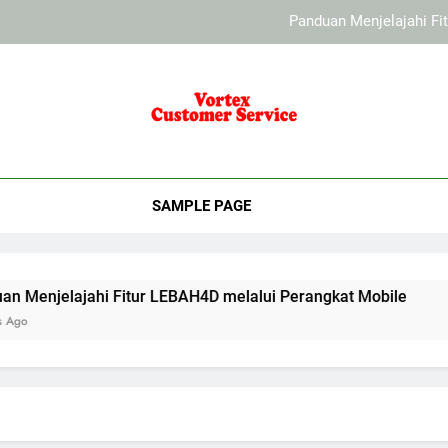
Panduan Menjelajahi Fi
Panduan Menjelajahi KAYA
KAYA787 sebagai Ekosistem Digit
tex Customer Service
EDWINSLOT dan Pengembangan Laya
Layanan Pelanggan Terbaik Dengan Vortex Customer Service. S
Panduan Menjelajahi Fi
SAMPLE PAGE
Panduan Menjelajahi KAYA
KAYA787 sebagai Ekosistem Digit
ahi Fitur LEBAH4D melalui Perangkat Mobile
Panduan M
2 Weeks Ago