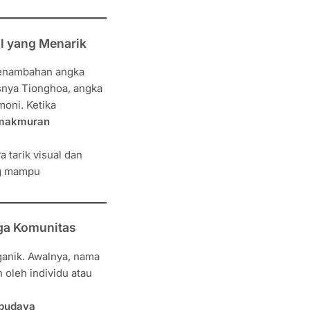
l yang Menarik
penambahan angka
snya Tionghoa, angka
oni. Ketika
makmuran
 tarik visual dan
g mampu
gga Komunitas
ganik. Awalnya, nama
 oleh individu atau
 budaya