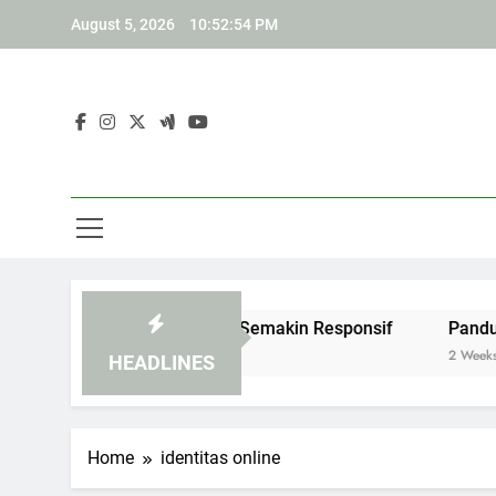
Skip
August 5, 2026
10:52:55 PM
to
content
Vor
Dapatkan 
an Digital yang Semakin Responsif
Panduan Menjelaj
2 Weeks Ago
HEADLINES
Home
identitas online