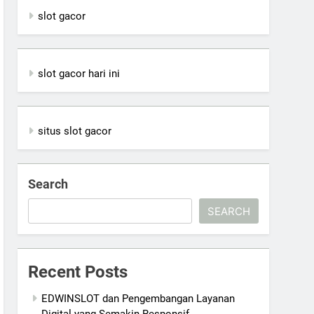
slot gacor
slot gacor hari ini
situs slot gacor
Search
SEARCH
Recent Posts
EDWINSLOT dan Pengembangan Layanan