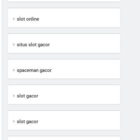
slot online
situs slot gacor
spaceman gacor
slot gacor
slot gacor