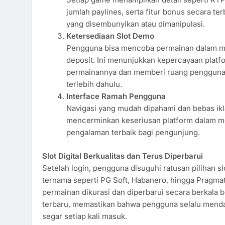
jumlah paylines, serta fitur bonus secara ter
yang disembunyikan atau dimanipulasi.
Ketersediaan Slot Demo
Pengguna bisa mencoba permainan dalam 
deposit. Ini menunjukkan kepercayaan platfo
permainannya dan memberi ruang penggun
terlebih dahulu.
Interface Ramah Pengguna
Navigasi yang mudah dipahami dan bebas i
mencerminkan keseriusan platform dalam 
pengalaman terbaik bagi pengunjung.
Slot Digital Berkualitas dan Terus Diperbarui
Setelah login, pengguna disuguhi ratusan pilihan sl
ternama seperti PG Soft, Habanero, hingga Pragmat
permainan dikurasi dan diperbarui secara berkala 
terbaru, memastikan bahwa pengguna selalu mend
segar setiap kali masuk.