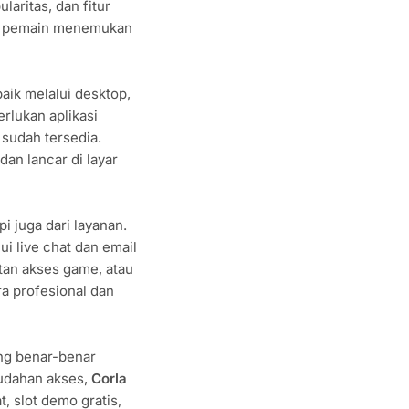
laritas, dan fitur
an pemain menemukan
aik melalui desktop,
rlukan aplikasi
 sudah tersedia.
dan lancar di layar
i juga dari layanan.
i live chat dan email
itan akses game, atau
a profesional dan
g benar-benar
udahan akses,
Corla
, slot demo gratis,