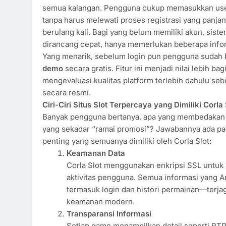
semua kalangan. Pengguna cukup memasukkan us
tanpa harus melewati proses registrasi yang panjang
berulang kali. Bagi yang belum memiliki akun, sist
dirancang cepat, hanya memerlukan beberapa infor
Yang menarik, sebelum login pun pengguna sudah 
demo
secara gratis. Fitur ini menjadi nilai lebih ba
mengevaluasi kualitas platform terlebih dahulu s
secara resmi.
Ciri-Ciri Situs Slot Terpercaya yang Dimiliki Corla 
Banyak pengguna bertanya, apa yang membedakan s
yang sekadar “ramai promosi”? Jawabannya ada pa
penting yang semuanya dimiliki oleh Corla Slot:
Keamanan Data
Corla Slot menggunakan enkripsi SSL untuk 
aktivitas pengguna. Semua informasi yang
termasuk login dan histori permainan—terja
keamanan modern.
Transparansi Informasi
Setiap game menampilkan detail seperti RTP 