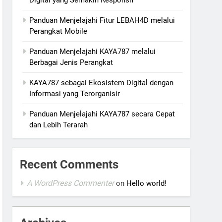
Digital yang Semakin Responsif
Panduan Menjelajahi Fitur LEBAH4D melalui
Perangkat Mobile
Panduan Menjelajahi KAYA787 melalui
Berbagai Jenis Perangkat
KAYA787 sebagai Ekosistem Digital dengan
Informasi yang Terorganisir
Panduan Menjelajahi KAYA787 secara Cepat
dan Lebih Terarah
Recent Comments
A WordPress Commenter
on
Hello world!