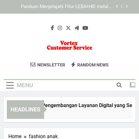
Skip
Panduan Menjelajahi KAYA787 melalui Berbagai
to
Jenis Perangkat
content
KAYA787 sebagai Ekosistem Digital dengan
Informasi yang Terorganisir
EDWINSLOT dan Pengembangan Layanan Digital
yang Semakin Responsif
Panduan Menjelajahi Fitur LEBAH4D melalui
Perangkat Mobile
Vortex
Dapatkan Layanan Pelanggan Terbaik
Panduan Menjelajahi KAYA787 melalui Berbagai
NEWSLETTER
RANDOM NEWS
Jenis Perangkat
Customer
Dengan Vortex Customer Service. Solusi
KAYA787 sebagai Ekosistem Digital dengan
Cepat Dan Profesional Untuk Kebutuhan
Informasi yang Terorganisir
Service
MENU
Anda.
WINSLOT dan Pengembangan Layanan Digital yang Semakin 
HEADLINES
Weeks Ago
Home
fashion anak