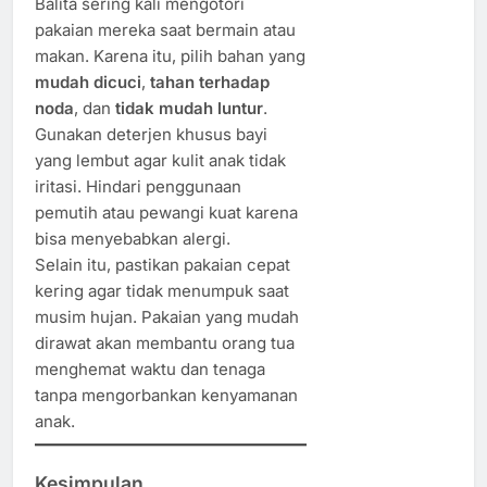
Balita sering kali mengotori
pakaian mereka saat bermain atau
makan. Karena itu, pilih bahan yang
mudah dicuci
,
tahan terhadap
noda
, dan
tidak mudah luntur
.
Gunakan deterjen khusus bayi
yang lembut agar kulit anak tidak
iritasi. Hindari penggunaan
pemutih atau pewangi kuat karena
bisa menyebabkan alergi.
Selain itu, pastikan pakaian cepat
kering agar tidak menumpuk saat
musim hujan. Pakaian yang mudah
dirawat akan membantu orang tua
menghemat waktu dan tenaga
tanpa mengorbankan kenyamanan
anak.
Kesimpulan