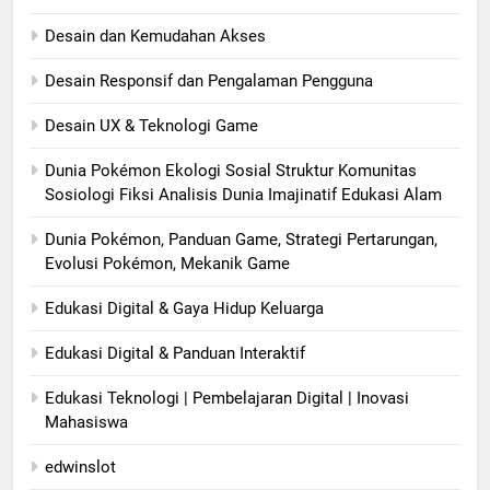
Desain dan Kemudahan Akses
Desain Responsif dan Pengalaman Pengguna
Desain UX & Teknologi Game
Dunia Pokémon Ekologi Sosial Struktur Komunitas
Sosiologi Fiksi Analisis Dunia Imajinatif Edukasi Alam
Dunia Pokémon, Panduan Game, Strategi Pertarungan,
Evolusi Pokémon, Mekanik Game
Edukasi Digital & Gaya Hidup Keluarga
Edukasi Digital & Panduan Interaktif
Edukasi Teknologi | Pembelajaran Digital | Inovasi
Mahasiswa
edwinslot