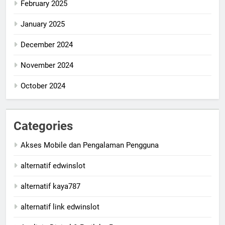
February 2025
January 2025
December 2024
November 2024
October 2024
Categories
Akses Mobile dan Pengalaman Pengguna
alternatif edwinslot
alternatif kaya787
alternatif link edwinslot