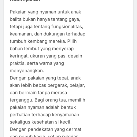
Pakaian yang nyaman untuk anak
balita bukan hanya tentang gaya,
tetapi juga tentang fungsionalitas,
keamanan, dan dukungan terhadap
tumbuh kembang mereka. Pilih
bahan lembut yang menyerap
keringat, ukuran yang pas, desain
praktis, serta warna yang
menyenangkan.
Dengan pakaian yang tepat, anak
akan lebih bebas bergerak, belajar,
dan bermain tanpa merasa
terganggu. Bagi orang tua, memilih
pakaian nyaman adalah bentuk
perhatian terhadap kenyamanan
sekaligus kesehatan si kecil.
Dengan pendekatan yang cermat
dan penuh kasih, setiap pakaian