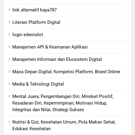
link alternatif kaya787
Literasi Platform Digital
login edwinslot
Manajemen API & Keamanan Aplikasi
Manajemen Informasi dan Ekosistem Digital
Masa Depan Digital, Kompetisi Platform, Brand Online
Media & Teknologi Digital
Mental Juara, Pengembangan Diri, Mindset Positif,
Kesadaran Diri, Kepemimpinan, Motivasi Hidup,
Integritas dan Nilai, Strategi Sukses
Nutrisi & Gizi, Kesehatan Umum, Pola Makan Sehat,
Edukasi Kesehatan