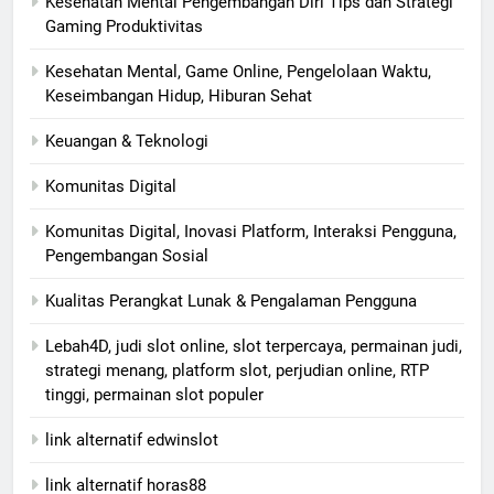
Kesehatan Mental Pengembangan Diri Tips dan Strategi
Gaming Produktivitas
Kesehatan Mental, Game Online, Pengelolaan Waktu,
Keseimbangan Hidup, Hiburan Sehat
Keuangan & Teknologi
Komunitas Digital
Komunitas Digital, Inovasi Platform, Interaksi Pengguna,
Pengembangan Sosial
Kualitas Perangkat Lunak & Pengalaman Pengguna
Lebah4D, judi slot online, slot terpercaya, permainan judi,
strategi menang, platform slot, perjudian online, RTP
tinggi, permainan slot populer
link alternatif edwinslot
link alternatif horas88