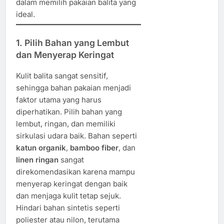
dalam memilih pakaian balita yang
ideal.
1. Pilih Bahan yang Lembut
dan Menyerap Keringat
Kulit balita sangat sensitif,
sehingga bahan pakaian menjadi
faktor utama yang harus
diperhatikan. Pilih bahan yang
lembut, ringan, dan memiliki
sirkulasi udara baik. Bahan seperti
katun organik
,
bamboo fiber
, dan
linen ringan
sangat
direkomendasikan karena mampu
menyerap keringat dengan baik
dan menjaga kulit tetap sejuk.
Hindari bahan sintetis seperti
poliester atau nilon, terutama