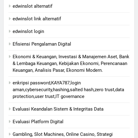
edwinslot alternatif
edwinslot link alternatif
edwinslot login
Efisiensi Pengalaman Digital
Ekonomi & Keuangan, Investasi & Manajemen Aset, Bank
& Lembaga Keuangan, Kebijakan Ekonomi, Perencanaan
Keuangan, Analisis Pasar, Ekonomi Modern.
enkripsi password,KAYA787,login
aman,cybersecurity,hashing,salted hash,zero trust,data
protection,user trust,IT governance
Evaluasi Keandalan Sistem & Integritas Data
Evaluasi Platform Digital
Gambling, Slot Machines, Online Casino, Strategi