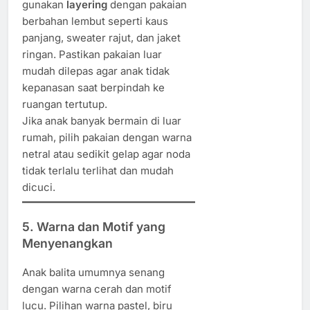
gunakan
layering
dengan pakaian
berbahan lembut seperti kaus
panjang, sweater rajut, dan jaket
ringan. Pastikan pakaian luar
mudah dilepas agar anak tidak
kepanasan saat berpindah ke
ruangan tertutup.
Jika anak banyak bermain di luar
rumah, pilih pakaian dengan warna
netral atau sedikit gelap agar noda
tidak terlalu terlihat dan mudah
dicuci.
5. Warna dan Motif yang
Menyenangkan
Anak balita umumnya senang
dengan warna cerah dan motif
lucu. Pilihan warna pastel, biru