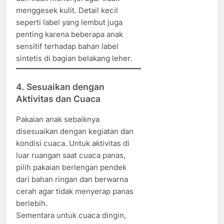
menggesek kulit. Detail kecil
seperti label yang lembut juga
penting karena beberapa anak
sensitif terhadap bahan label
sintetis di bagian belakang leher.
4. Sesuaikan dengan
Aktivitas dan Cuaca
Pakaian anak sebaiknya
disesuaikan dengan kegiatan dan
kondisi cuaca. Untuk aktivitas di
luar ruangan saat cuaca panas,
pilih pakaian berlengan pendek
dari bahan ringan dan berwarna
cerah agar tidak menyerap panas
berlebih.
Sementara untuk cuaca dingin,