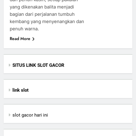
yang dikenakan balita menjadi
bagian dari perjalanan tumbuh
kembang yang menyenangkan dan
penuh warna.
Read More
SITUS LINK SLOT GACOR
link slot
slot gacor hari ini