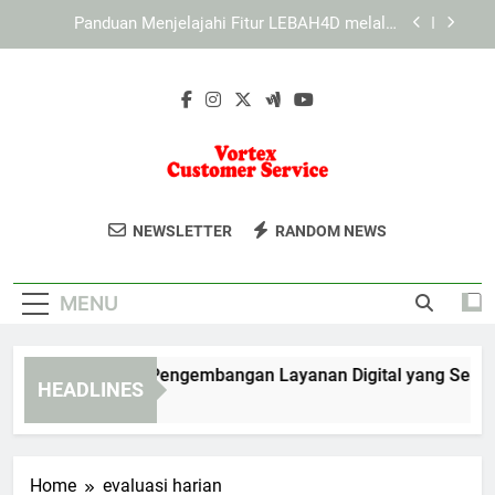
Skip
Panduan Menjelajahi KAYA787 melalui Berbagai
to
Jenis Perangkat
content
KAYA787 sebagai Ekosistem Digital dengan
Informasi yang Terorganisir
EDWINSLOT dan Pengembangan Layanan Digital
yang Semakin Responsif
Panduan Menjelajahi Fitur LEBAH4D melalui
Perangkat Mobile
Vortex
Dapatkan Layanan Pelanggan Terbaik
Panduan Menjelajahi KAYA787 melalui Berbagai
NEWSLETTER
RANDOM NEWS
Jenis Perangkat
Customer
Dengan Vortex Customer Service. Solusi
KAYA787 sebagai Ekosistem Digital dengan
Cepat Dan Profesional Untuk Kebutuhan
Informasi yang Terorganisir
Service
MENU
Anda.
WINSLOT dan Pengembangan Layanan Digital yang Semakin 
HEADLINES
Weeks Ago
Home
evaluasi harian