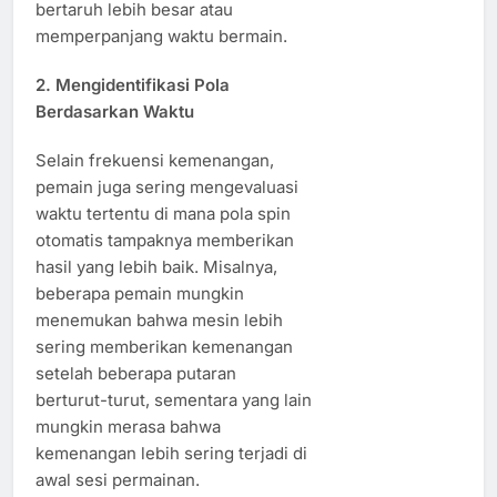
bertaruh lebih besar atau
memperpanjang waktu bermain.
2.
Mengidentifikasi Pola
Berdasarkan Waktu
Selain frekuensi kemenangan,
pemain juga sering mengevaluasi
waktu tertentu di mana pola spin
otomatis tampaknya memberikan
hasil yang lebih baik. Misalnya,
beberapa pemain mungkin
menemukan bahwa mesin lebih
sering memberikan kemenangan
setelah beberapa putaran
berturut-turut, sementara yang lain
mungkin merasa bahwa
kemenangan lebih sering terjadi di
awal sesi permainan.