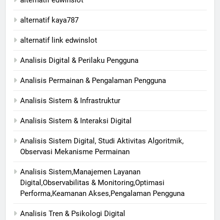
alternatif kaya787
alternatif link edwinslot
Analisis Digital & Perilaku Pengguna
Analisis Permainan & Pengalaman Pengguna
Analisis Sistem & Infrastruktur
Analisis Sistem & Interaksi Digital
Analisis Sistem Digital, Studi Aktivitas Algoritmik,
Observasi Mekanisme Permainan
Analisis Sistem,Manajemen Layanan
Digital,Observabilitas & Monitoring,Optimasi
Performa,Keamanan Akses,Pengalaman Pengguna
Analisis Tren & Psikologi Digital