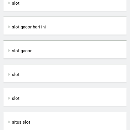
slot
slot gacor hari ini
slot gacor
slot
slot
situs slot