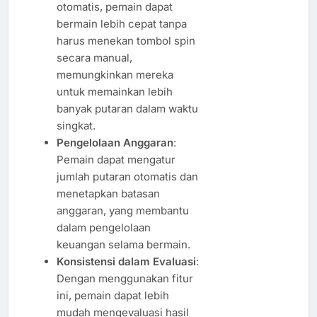
otomatis, pemain dapat
bermain lebih cepat tanpa
harus menekan tombol spin
secara manual,
memungkinkan mereka
untuk memainkan lebih
banyak putaran dalam waktu
singkat.
Pengelolaan Anggaran
:
Pemain dapat mengatur
jumlah putaran otomatis dan
menetapkan batasan
anggaran, yang membantu
dalam pengelolaan
keuangan selama bermain.
Konsistensi dalam Evaluasi
:
Dengan menggunakan fitur
ini, pemain dapat lebih
mudah mengevaluasi hasil