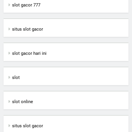
slot gacor 777
situs slot gacor
slot gacor hari ini
slot
slot online
situs slot gacor