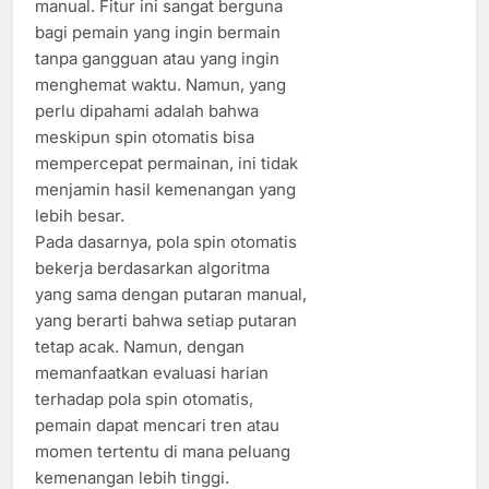
manual. Fitur ini sangat berguna
bagi pemain yang ingin bermain
tanpa gangguan atau yang ingin
menghemat waktu. Namun, yang
perlu dipahami adalah bahwa
meskipun spin otomatis bisa
mempercepat permainan, ini tidak
menjamin hasil kemenangan yang
lebih besar.
Pada dasarnya, pola spin otomatis
bekerja berdasarkan algoritma
yang sama dengan putaran manual,
yang berarti bahwa setiap putaran
tetap acak. Namun, dengan
memanfaatkan evaluasi harian
terhadap pola spin otomatis,
pemain dapat mencari tren atau
momen tertentu di mana peluang
kemenangan lebih tinggi.