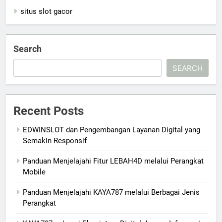
situs slot gacor
Search
SEARCH
Recent Posts
EDWINSLOT dan Pengembangan Layanan Digital yang
Semakin Responsif
Panduan Menjelajahi Fitur LEBAH4D melalui Perangkat
Mobile
Panduan Menjelajahi KAYA787 melalui Berbagai Jenis
Perangkat