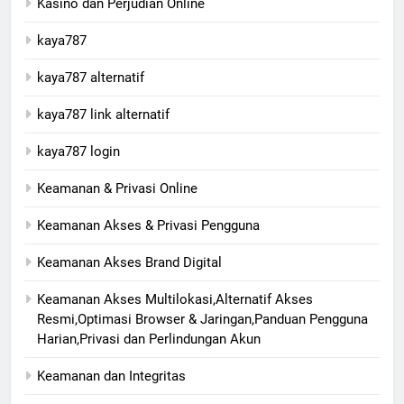
Kasino dan Perjudian Online
kaya787
kaya787 alternatif
kaya787 link alternatif
kaya787 login
Keamanan & Privasi Online
Keamanan Akses & Privasi Pengguna
Keamanan Akses Brand Digital
Keamanan Akses Multilokasi,Alternatif Akses
Resmi,Optimasi Browser & Jaringan,Panduan Pengguna
Harian,Privasi dan Perlindungan Akun
Keamanan dan Integritas