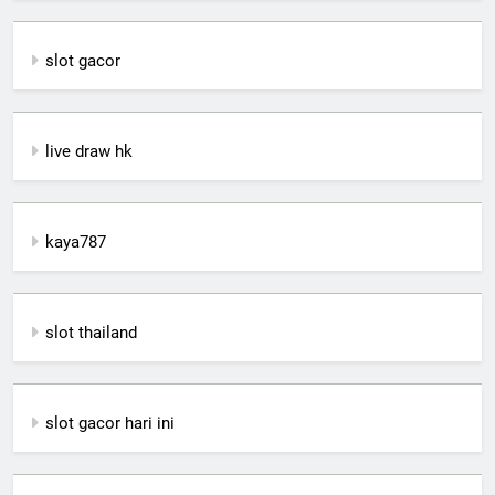
slot gacor
live draw hk
kaya787
slot thailand
slot gacor hari ini