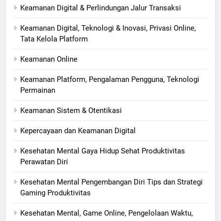
Keamanan Digital & Perlindungan Jalur Transaksi
Keamanan Digital, Teknologi & Inovasi, Privasi Online,
Tata Kelola Platform
Keamanan Online
Keamanan Platform, Pengalaman Pengguna, Teknologi
Permainan
Keamanan Sistem & Otentikasi
Kepercayaan dan Keamanan Digital
Kesehatan Mental Gaya Hidup Sehat Produktivitas
Perawatan Diri
Kesehatan Mental Pengembangan Diri Tips dan Strategi
Gaming Produktivitas
Kesehatan Mental, Game Online, Pengelolaan Waktu,