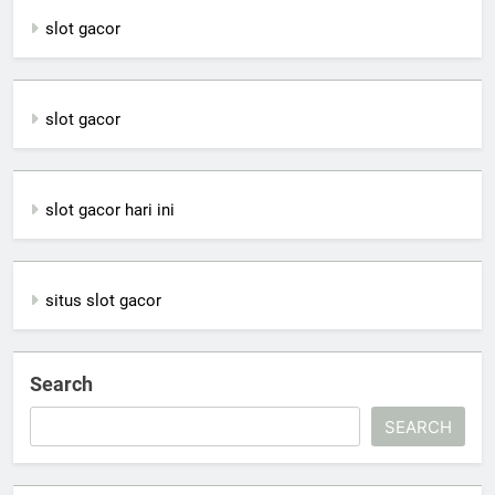
slot gacor
slot gacor
slot gacor hari ini
situs slot gacor
Search
SEARCH