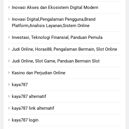
Inovasi Akses dan Ekosistem Digital Modern
Inovasi Digital,Pengalaman Pengguna,Brand
Platform,Analisis Layanan,Sistem Online
Investasi, Teknologi Finansial, Panduan Pemula
Judi Online, Horas88, Pengalaman Bermain, Slot Online
Judi Online, Slot Game, Panduan Bermain Slot
Kasino dan Perjudian Online
kaya787
kaya787 alternatif
kaya787 link alternatif
kaya787 login