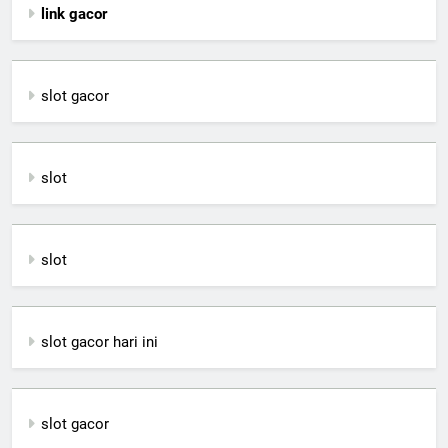
link gacor
slot gacor
slot
slot
slot gacor hari ini
slot gacor