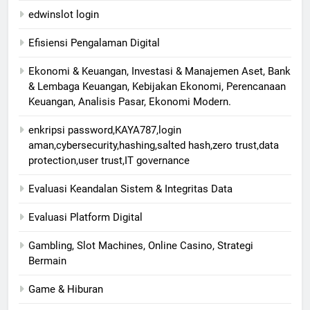
edwinslot login
Efisiensi Pengalaman Digital
Ekonomi & Keuangan, Investasi & Manajemen Aset, Bank
& Lembaga Keuangan, Kebijakan Ekonomi, Perencanaan
Keuangan, Analisis Pasar, Ekonomi Modern.
enkripsi password,KAYA787,login
aman,cybersecurity,hashing,salted hash,zero trust,data
protection,user trust,IT governance
Evaluasi Keandalan Sistem & Integritas Data
Evaluasi Platform Digital
Gambling, Slot Machines, Online Casino, Strategi
Bermain
Game & Hiburan