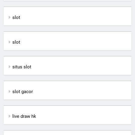
slot
slot
situs slot
slot gacor
live draw hk