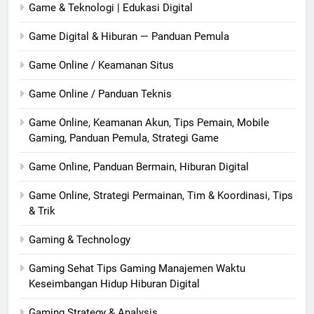
Game & Teknologi | Edukasi Digital
Game Digital & Hiburan — Panduan Pemula
Game Online / Keamanan Situs
Game Online / Panduan Teknis
Game Online, Keamanan Akun, Tips Pemain, Mobile
Gaming, Panduan Pemula, Strategi Game
Game Online, Panduan Bermain, Hiburan Digital
Game Online, Strategi Permainan, Tim & Koordinasi, Tips
& Trik
Gaming & Technology
Gaming Sehat Tips Gaming Manajemen Waktu
Keseimbangan Hidup Hiburan Digital
Gaming Strategy & Analysis