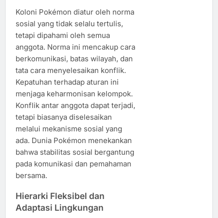
Koloni Pokémon diatur oleh norma
sosial yang tidak selalu tertulis,
tetapi dipahami oleh semua
anggota. Norma ini mencakup cara
berkomunikasi, batas wilayah, dan
tata cara menyelesaikan konflik.
Kepatuhan terhadap aturan ini
menjaga keharmonisan kelompok.
Konflik antar anggota dapat terjadi,
tetapi biasanya diselesaikan
melalui mekanisme sosial yang
ada. Dunia Pokémon menekankan
bahwa stabilitas sosial bergantung
pada komunikasi dan pemahaman
bersama.
Hierarki Fleksibel dan
Adaptasi Lingkungan