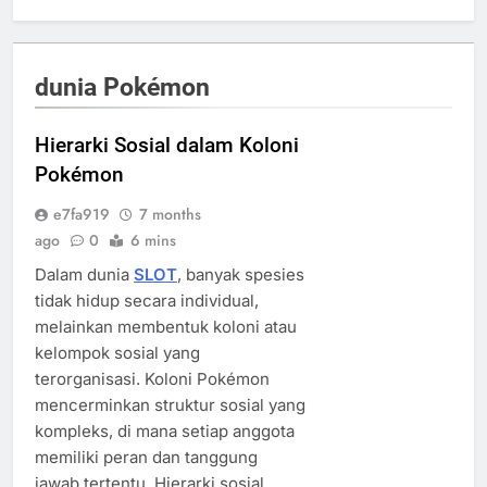
dunia Pokémon
Hierarki Sosial dalam Koloni
Pokémon
e7fa919
7 months
ago
0
6 mins
Dalam dunia
SLOT
, banyak spesies
tidak hidup secara individual,
melainkan membentuk koloni atau
kelompok sosial yang
terorganisasi. Koloni Pokémon
mencerminkan struktur sosial yang
kompleks, di mana setiap anggota
memiliki peran dan tanggung
jawab tertentu. Hierarki sosial