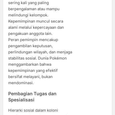
sering kali yang paling
berpengalaman atau mampu
melindungi kelompok.
Kepemimpinan muncul secara
alami melalui kepercayaan dan
pengakuan anggota lain.
Peran pemimpin mencakup
pengambilan keputusan,
perlindungan wilayah, dan menjaga
stabilitas sosial. Dunia Pokémon
menggambarkan bahwa
kepemimpinan yang efektif
bersifat melayani, bukan
mendominasi.
Pembagian Tugas dan
Spesialisasi
Hierarki sosial dalam koloni