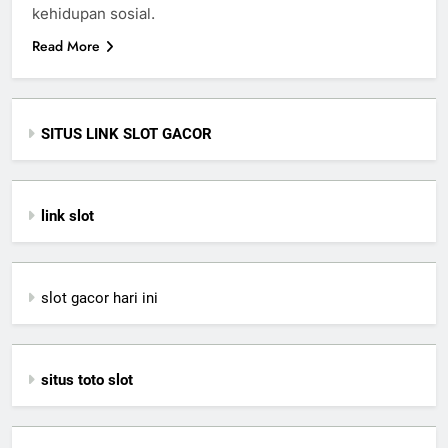
kehidupan sosial.
Read More
SITUS LINK SLOT GACOR
link slot
slot gacor hari ini
situs toto slot