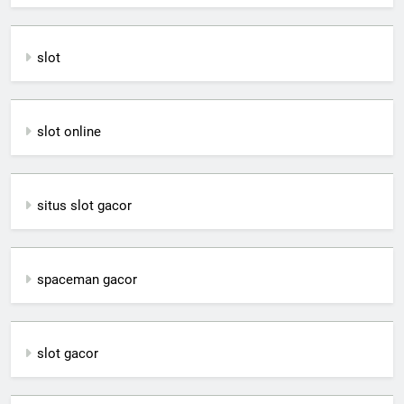
slot
slot online
situs slot gacor
spaceman gacor
slot gacor