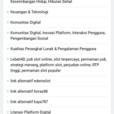
Keseimbangan Hidup, Hiburan Sehat
Keuangan & Teknologi
Komunitas Digital
Komunitas Digital, Inovasi Platform, Interaksi Pengguna,
Pengembangan Sosial
Kualitas Perangkat Lunak & Pengalaman Pengguna
Lebah4D, judi slot online, slot terpercaya, permainan judi,
strategi menang, platform slot, perjudian online, RTP
tinggi, permainan slot populer
link alternatif edwinslot
link alternatif horas88
link alternatif kaya787
Literasi Platform Digital