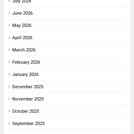
July 2026
June 2026
May 2026
April 2026
March 2026
February 2026
January 2026
December 2025
November 2025
October 2025
September 2025