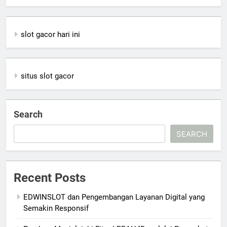
slot gacor hari ini
situs slot gacor
Search
SEARCH
Recent Posts
EDWINSLOT dan Pengembangan Layanan Digital yang
Semakin Responsif