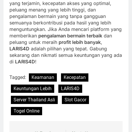
yang terjamin, kecepatan akses yang optimal,
peluang menang yang lebih tinggi, dan
pengalaman bermain yang tanpa gangguan
semuanya berkontribusi pada hasil yang lebih
menguntungkan. Jika Anda mencari platform yang
memberikan
pengalaman bermain terbaik
dan
peluang untuk meraih
profit lebih banyak
,
LARIS4D
adalah pilihan yang tepat. Gabung
sekarang dan nikmati semua keuntungan yang ada
di
LARIS4D
!
Tagged:
Keamanan
Kecepatan
Keuntungan Lebih
LARIS4D
Server Thailand Asli
Slot Gacor
Togel Online