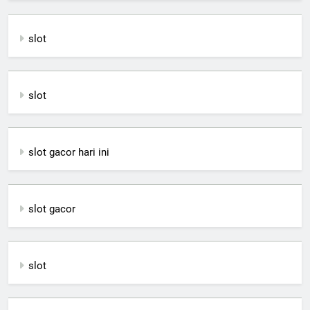
slot
slot
slot gacor hari ini
slot gacor
slot