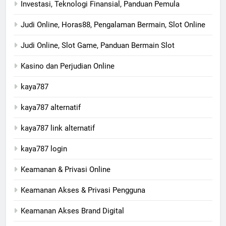
Investasi, Teknologi Finansial, Panduan Pemula
Judi Online, Horas88, Pengalaman Bermain, Slot Online
Judi Online, Slot Game, Panduan Bermain Slot
Kasino dan Perjudian Online
kaya787
kaya787 alternatif
kaya787 link alternatif
kaya787 login
Keamanan & Privasi Online
Keamanan Akses & Privasi Pengguna
Keamanan Akses Brand Digital