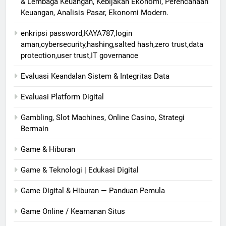
& Lembaga Keuangan, Kebijakan Ekonomi, Perencanaan
Keuangan, Analisis Pasar, Ekonomi Modern.
enkripsi password,KAYA787,login
aman,cybersecurity,hashing,salted hash,zero trust,data
protection,user trust,IT governance
Evaluasi Keandalan Sistem & Integritas Data
Evaluasi Platform Digital
Gambling, Slot Machines, Online Casino, Strategi
Bermain
Game & Hiburan
Game & Teknologi | Edukasi Digital
Game Digital & Hiburan — Panduan Pemula
Game Online / Keamanan Situs