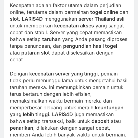
Kecepatan adalah faktor utama dalam perjudian
online, terutama dalam permainan
togel online
dan
slot
.
LARIS4D
menggunakan
server Thailand asli
untuk memberikan
kecepatan akses
yang sangat
cepat dan stabil. Server yang cepat memastikan
bahwa setiap
taruhan
yang Anda pasang diproses
tanpa penundaan, dan
pengundian hasil togel
atau
putaran slot
dapat diselesaikan dengan
cepat.
Dengan
kecepatan server yang tinggi
, pemain
tidak perlu menunggu lama untuk mengetahui hasil
taruhan mereka. Ini memungkinkan pemain untuk
terus bertaruh dengan lebih efisien,
memaksimalkan waktu bermain mereka dan
memperbesar peluang untuk meraih
keuntungan
yang lebih tinggi
.
LARIS4D
juga memastikan
bahwa setiap transaksi, baik untuk
deposit
atau
penarikan
, dilakukan dengan sangat cepat,
memberi Anda lebih banyak waktu untuk bermain.