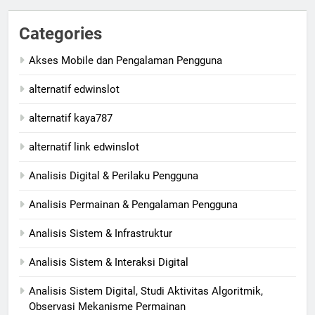
Categories
Akses Mobile dan Pengalaman Pengguna
alternatif edwinslot
alternatif kaya787
alternatif link edwinslot
Analisis Digital & Perilaku Pengguna
Analisis Permainan & Pengalaman Pengguna
Analisis Sistem & Infrastruktur
Analisis Sistem & Interaksi Digital
Analisis Sistem Digital, Studi Aktivitas Algoritmik,
Observasi Mekanisme Permainan