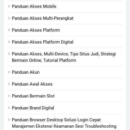
Panduan Akses Mobile
Panduan Akses Multi-Perangkat
Panduan Akses Platform
Panduan Akses Platform Digital
Panduan Akses, Multi-Device, Tips Situs Judi, Strategi
Bermain Online, Tutorial Platform
Panduan Akun
Panduan Awal Akses
Panduan Bermain Slot
Panduan Brand Digital
Panduan Browser Desktop Solusi Login Cepat
Manajemen Ekstensi Keamanan Sesi Troubleshooting