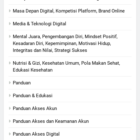
Masa Depan Digital, Kompetisi Platform, Brand Online
Media & Teknologi Digital
Mental Juara, Pengembangan Diri, Mindset Positif,
Kesadaran Diri, Kepemimpinan, Motivasi Hidup,
Integritas dan Nilai, Strategi Sukses
Nutrisi & Gizi, Kesehatan Umum, Pola Makan Sehat,
Edukasi Kesehatan
Panduan
Panduan & Edukasi
Panduan Akses Akun
Panduan Akses dan Keamanan Akun
Panduan Akses Digital